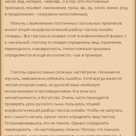
несов. вид, неперех., невозвр., 2-е спр. (это постоянные
признаки), изъявит. наклонение, прош. вр., ед. число, женск. род,
в предложении – сказуемое непостоянные).
Помочь с выяснением постоянных глагольных признаков
может опция «морфологический разбор глагола онлайн
словарь». Все глаголы в словаре стоят в инфинитивной форме, т.
е. начальной, поэтому в словаре определены вид, спряжение,
переходность и возвратность. Непостоянные признаки
определяются исходя из контекста – как в примере.
Глаголы одна из самых сложных частей речи. Начиная их
изучать, невозможно избежать ошибок. Хотя всегда имеется
четкая опорная схема, но русский язык изобилует
исключениями и противоречиями. И в этом его
неповторимость и богатство. Очень часто приходится
проверять урок русского сына, пользуясь опцией
морфологический разбор глагола онлайн. Чтобы не напутать
все с самого начала, нужно четко определить вид глагола.
Потренировавшись это не тяжело. Однако определить
переходность - по-настоящему сложно. Потому что сначала
надо понять над каким существительным идет управление. А