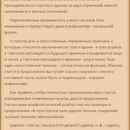
принадлежности глагола к одному из двух спряжений зависит
написание его личных окончаний.
Перечисленные признаки есть у всех глаголов. Они
неизменны и присутствуют даже в инфинитиве - начальной
форме.
У глагола есть и непостоянные, переменные признаки, к
которым относятся наклонение (их три) и время - в трех формах.
У глаголов настоящего и будущего времени определяются лицо
и число, у глаголов прошедшего времени - род и число. Еще
один непостоянный признак – синтаксическая функция. Обычно
глагол в предложении выступает в роли сказуемого или его
составной части, может быть и подлежащим - в форме
инфинитива.
Как правило, чтобы полностью проанализировать глагол,
определив все отмеченные пункты, дается предложение.
Рассмотрим морфологический разбор глагола примеры в
предложении: «В просторном зале царила тишина, озаренная
тусклым сиянием светильников».
Царила – глагол, тишина (что делала?) царила, н. ф. – царить,