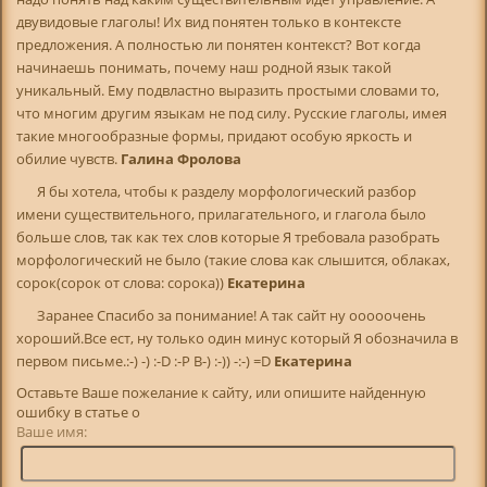
двувидовые глаголы! Их вид понятен только в контексте
предложения. А полностью ли понятен контекст? Вот когда
начинаешь понимать, почему наш родной язык такой
уникальный. Ему подвластно выразить простыми словами то,
что многим другим языкам не под силу. Русские глаголы, имея
такие многообразные формы, придают особую яркость и
обилие чувств.
Галина Фролова
Я бы хотела, чтобы к разделу морфологический разбор
имени существительного, прилагательного, и глагола было
больше слов, так как тех слов которые Я требовала разобрать
морфологический не было (такие слова как слышится, облаках,
сорок(сорок от слова: сорока))
Екатерина
Заранее Спасибо за понимание! А так сайт ну ооооочень
хороший.Все ест, ну только один минус который Я обозначила в
первом письме.:-) -) :-D :-P B-) :-)) -:-) =D
Екатерина
Оставьте Ваше пожелание к сайту, или опишите найденную
ошибку в статье о
Ваше имя: