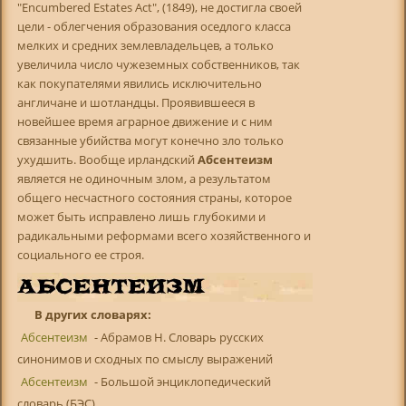
"Encumbered Estates Act", (1849), не достигла своей
цели - облегчения образования оседлого класса
мелких и средних землевладельцев, а только
увеличила число чужеземных собственников, так
как покупателями явились исключительно
англичане и шотландцы. Проявившееся в
новейшее время аграрное движение и с ним
связанные убийства могут конечно зло только
ухудшить. Вообще ирландский
Абсентеизм
является не одиночным злом, а результатом
общего несчастного состояния страны, которое
может быть исправлено лишь глубокими и
радикальными реформами всего хозяйственного и
социального ее строя.
В других словарях:
Абсентеизм
- Абрамов Н. Словарь русских
синонимов и сходных по смыслу выражений
Абсентеизм
- Большой энциклопедический
словарь (БЭС)