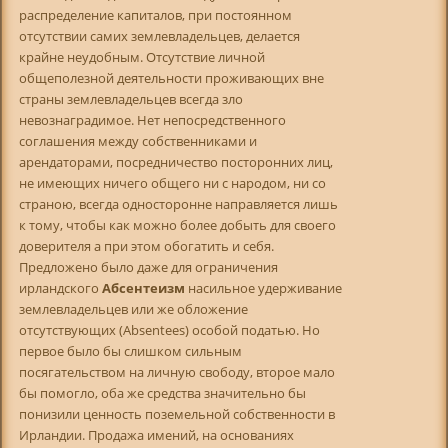
распределение капиталов, при постоянном
отсутствии самих землевладельцев, делается
крайне неудобным. Отсутствие личной
общеполезной деятельности проживающих вне
страны землевладельцев всегда зло
невознаградимое. Нет непосредственного
соглашения между собственниками и
арендаторами, посредничество посторонних лиц,
не имеющих ничего общего ни с народом, ни со
страною, всегда односторонне направляется лишь
к тому, чтобы как можно более добыть для своего
доверителя а при этом обогатить и себя.
Предложено было даже для ограничения
ирландского
Абсентеизм
насильное удерживание
землевладельцев или же обложение
отсутствующих (Absentees) особой податью. Но
первое было бы слишком сильным
посягательством на личную свободу, второе мало
бы помогло, оба же средства значительно бы
понизили ценность поземельной собственности в
Ирландии. Продажа имений, на основаниях