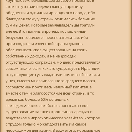
крупных землевладельцев из своих поместий. В
этом отсутствии видели главную причину
обеднения и одичания ирландского народа, ибо
благодаря этому у страны отнимались большие
суммы денег, которые землевладельцы тратили
вне ее. Этот взгляд, впрочем, поставленный
безусловно, является неосновательным, ибо
производители известной страны должны
обосновывать свое существование на своих
собственных доходах, а не на доходах
отсутствующих сограждан. Но дело представляется
совсем иначе, если, как это существует в Ирландии,
отсутствующие суть владетели почти всей земли, и
у них, вместо многочисленного среднего класса,
сосредоточен почти весь наличный капитал, а
вместе с тем и благосостояние всей страны, в то
время как больше 60% остальных
земледельческих семейств основывают свое
существование на таких крошечных арендах и
ведут такое микроскопическое хозяйство, которое
с трудом только может доставить им самое
необходимое для жизни. В виду этого, нормальное