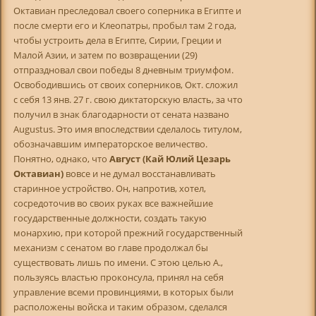
Октавиан преследовал своего соперника в Египте и
после смерти его и Клеопатры, пробыл там 2 года,
чтобы устроить дела в Египте, Сирии, Греции и
Малой Азии, и затем по возвращении (29)
отпраздновал свои победы 8 дневным триумфом.
Освободившись от своих соперников, Окт. сложил
с себя 13 янв. 27 г. свою диктаторскую власть, за что
получил в знак благодарности от сената названо
Augustus. Это имя впоследствии сделалось титулом,
обозначавшим императорское величество.
Понятно, однако, что
Август (Кай Юлий Цезарь
Октавиан)
вовсе и не думал восстанавливать
старинное устройство. Он, напротив, хотел,
сосредоточив во своих руках все важнейшие
государственные должности, создать такую
монархию, при которой прежний государственный
механизм с сенатом во главе продолжал бы
существовать лишь по имени. С этою целью А.,
пользуясь властью проконсула, принял на себя
управление всеми провинциями, в которых были
расположены войска и таким образом, сделался