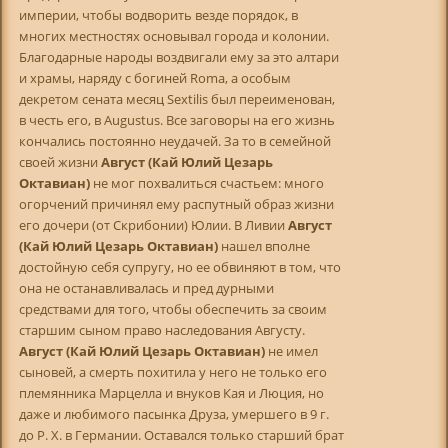
империи, чтобы водворить везде порядок, в
многих местностях основывал города и колонии.
Благодарные народы воздвигали ему за это алтари
и храмы, наряду с богиней Roma, а особым
декретом сената месяц Sextilis был переименован,
в честь его, в Augustus. Все заговоры на его жизнь
кончались постоянно неудачей. За то в семейной
своей жизни
Август (Кай Юлий Цезарь
Октавиан)
не мог похвалиться счастьем: много
огорчений причинял ему распутный образ жизни
его дочери (от Скрибонии) Юлии. В Ливии
Август
(Кай Юлий Цезарь Октавиан)
нашел вполне
достойную себя супругу, но ее обвиняют в том, что
она не останавливалась и пред дурными
средствами для того, чтобы обеспечить за своим
старшим сыном право наследования Августу.
Август (Кай Юлий Цезарь Октавиан)
не имел
сыновей, а смерть похитила у него не только его
племянника Марцелла и внуков Кая и Люция, но
даже и любимого пасынка Друза, умершего в 9 г.
до Р. X. в Германии. Оставался только старший брат