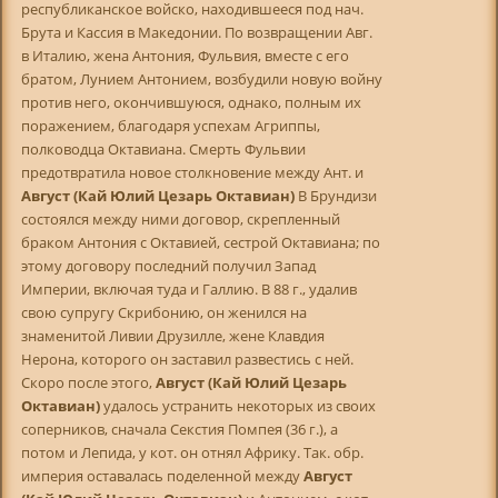
республиканское войско, находившееся под нач.
Брута и Кассия в Македонии. По возвращении Авг.
в Италию, жена Антония, Фульвия, вместе с его
братом, Лунием Антонием, возбудили новую войну
против него, окончившуюся, однако, полным их
поражением, благодаря успехам Агриппы,
полководца Октавиана. Смерть Фульвии
предотвратила новое столкновение между Ант. и
Август (Кай Юлий Цезарь Октавиан)
В Брундизи
состоялся между ними договор, скрепленный
браком Антония с Октавией, сестрой Октавиана; по
этому договору последний получил Запад
Империи, включая туда и Галлию. В 88 г., удалив
свою супругу Скрибонию, он женился на
знаменитой Ливии Друзилле, жене Клавдия
Нерона, которого он заставил развестись с ней.
Скоро после этого,
Август (Кай Юлий Цезарь
Октавиан)
удалось устранить некоторых из своих
соперников, сначала Секстия Помпея (36 г.), а
потом и Лепида, у кот. он отнял Африку. Так. обр.
империя оставалась поделенной между
Август