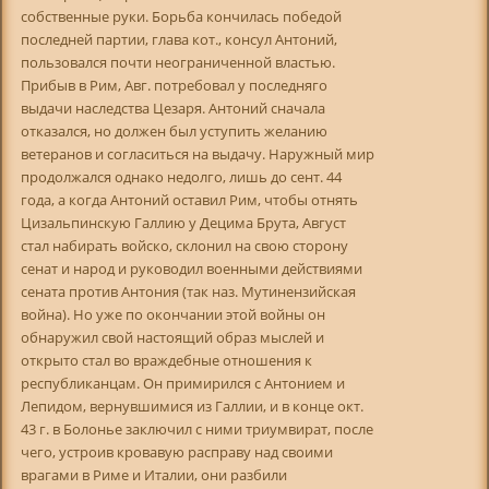
собственные руки. Борьба кончилась победой
последней партии, глава кот., консул Антоний,
пользовался почти неограниченной властью.
Прибыв в Рим, Авг. потребовал у последняго
выдачи наследства Цезаря. Антоний сначала
отказался, но должен был уступить желанию
ветеранов и согласиться на выдачу. Наружный мир
продолжался однако недолго, лишь до сент. 44
года, а когда Антоний оставил Рим, чтобы отнять
Цизальпинскую Галлию у Децима Брута, Август
стал набирать войско, склонил на свою сторону
сенат и народ и руководил военными действиями
сената против Антония (так наз. Мутинензийская
война). Но уже по окончании этой войны он
обнаружил свой настоящий образ мыслей и
открыто стал во враждебные отношения к
республиканцам. Он примирился с Антонием и
Лепидом, вернувшимися из Галлии, и в конце окт.
43 г. в Болонье заключил с ними триумвират, после
чего, устроив кровавую расправу над своими
врагами в Риме и Италии, они разбили