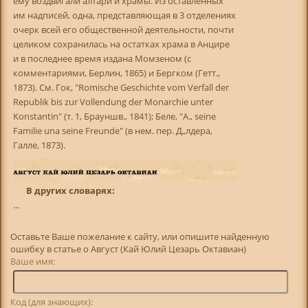
ему воздвигали алтари и храмы. Из оставленных
им надписей, одна, представляющая в 3 отделениях
очерк всей его общественной деятельности, почти
целиком сохранилась на остатках храма в Анцире
и в последнее время издана Момзеном (с
комментариями, Берлин, 1865) и Бергком (Гетт.,
1873). См. Гок, "Romische Geschichte vom Verfall der
Republik bis zur Vollendung der Monarchie unter
Konstantin" (т. 1, Брауншв., 1841); Беле, "A., seine
Familie una seine Freunde" (в нем. пер. Д„лдера,
Галле, 1873).
В других словарях:
...
Оставьте Ваше пожелание к сайту, или опишите найденную
ошибку в статье о Август (Кай Юлий Цезарь Октавиан)
Ваше имя:
Код (для знающих):