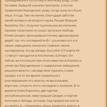
принадлежала к богатому и знатному роду. Отец
Октавия, бывший сначала претором, а потом
правителем Македонии, умер, когда сыну его было
лишь 4 года. Тем не менее, благодаря заботам
своей матери и ее второго мужа Люция Марция
Филиппа, Окт. получил тщательное воспитание.
Своими талантами он скоро заслужил любовь
Юлия Цезаря, приходившегося ему двоюродным
дядей, так что последний в 45 г. усыновил его и в
своем завещании назначил главным своим
наследником. Когда Цезарь был убит (15 марта 44
г.) Август находился в Аполлонии, в Эпире. Он
сейчас же поспешил при этом известии в Италию и,
узнав при Брундизиуме о содержании завещания,
решился вместе с наследством принять и имя
Цезаря, и в то же время стремиться к
унаследованию его власти, не высказывая,
впрочем, открыто этого последнего желания. В то
время в Риме боролись две партии:
республиканская, свергнувшая Цезаря, и партия
Антония и Лепида, которая, под предлогом мести
за смерть Ц., стремилась лишь захватить власть в