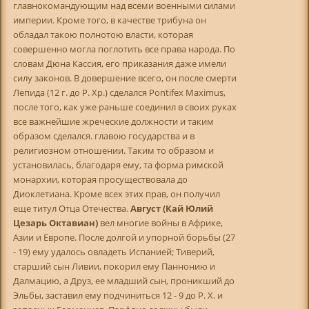
главнокомандующим над всеми военными силами
империи. Кроме того, в качестве трибуна он
обладал такою полнотою власти, которая
совершенно могла поглотить все права народа. По
словам Дюна Кассия, его приказания даже имели
силу законов. В довершение всего, он после смерти
Лепида (12 г. до Р. Хр.) сделался Pontifex Maximus,
после того, как уже раньше соединил в своих руках
все важнейшие жреческие должности и таким
образом сделался. главою государства и в
религиозном отношении. Таким то образом и
установилась, благодаря ему, та форма римской
монархии, которая просуществовала до
Диоклетиана. Кроме всех этих прав, он получил
еще титул Отца Отечества.
Август (Кай Юлий
Цезарь Октавиан)
вел многие войны в Африке,
Азии и Европе. После долгой и упорной борьбы (27
- 19) ему удалось овладеть Испанией; Тиверий,
старший сын Ливии, покорил ему Паннонию и
Далмацию, а Друз, ее младший сын, проникший до
Эльбы, заставил ему подчиниться 12 - 9 до P. X. и