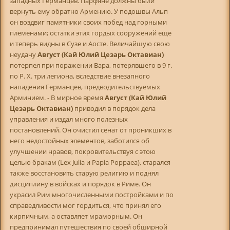
западных Германцев. Парфяне должны были
вернуть ему обратно Армению. У подошвы Альп
он воздвиг памятники своих побед над горными
племенами; остатки этих гордых сооружений еще
и теперь видны в Сузе и Аосте. Величайшую свою
неудачу
Август (Кай Юлий Цезарь Октавиан)
потерпел при поражении Вара, потерявшего в 9 г.
по Р. X. три легиона, вследствие внезапного
нападения Германцев, предводительствуемых
Арминием. - В мирное время
Август (Кай Юлий
Цезарь Октавиан)
приводил в порядок дела
управления и издал много полезных
постановлений. Он очистил сенат от проникших в
него недостойных элементов, заботился об
улучшении нравов, покровительствуя с этою
целью бракам (Lex Julia и Papia Poppaea), старался
также восстановить старую религию и поднял
дисциплину в войсках и порядок в Риме. Он
украсил Рим многочисленными постройками и по
справедливости мог гордиться, что принял его
кирпичным, а оставляет мраморным. Он
предпринимал путешествия по своей обширной