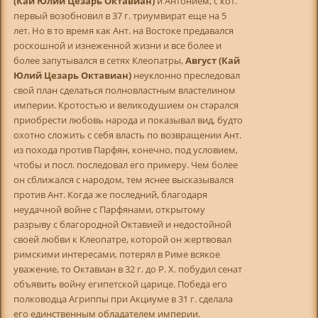
(Кай Юлий Цезарь Октавиан)
и Антонием, с кот.
первый возобновил в 37 г. триумвират еще на 5
лет. Но в то время как Ант. на Востоке предавался
роскошной и изнеженной жизни и все более и
более запутывался в сетях Клеопатры,
Август (Кай
Юлий Цезарь Октавиан)
неуклонно преследовал
свой план сделаться полновластным властелином
империи. Кротостью и великодушием он старался
приобрести любовь народа и показывал вид, будто
охотно сложить с себя власть по возвращении Ант.
из похода против Парфян, конечно, под условием,
чтобы и посл. последовал его примеру. Чем более
он сближался с народом, тем яснее высказывался
против Ант. Когда же последний, благодаря
неудачной войне с Парфянами, открытому
разрыву с благородной Октавией и недостойной
своей любви к Клеопатре, которой он жертвовал
римскими интересами, потерял в Риме всякое
уважение, то Октавиан в 32 г. до Р. X. побудил сенат
объявить войну египетской царице. Победа его
полководца Агриппы при Акциуме в 31 г. сделала
его единственным обладателем империи.