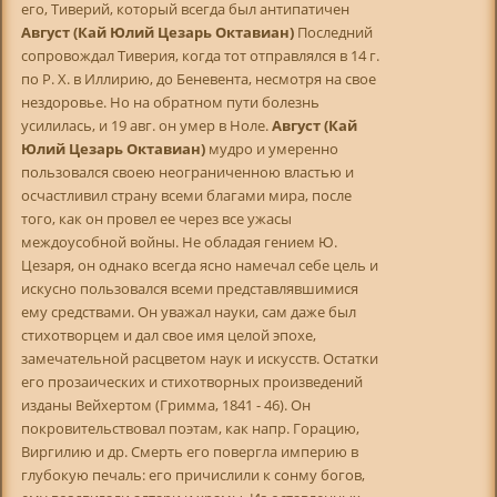
его, Тиверий, который всегда был антипатичен
Август (Кай Юлий Цезарь Октавиан)
Последний
сопровождал Тиверия, когда тот отправлялся в 14 г.
по Р. X. в Иллирию, до Беневента, несмотря на свое
нездоровье. Но на обратном пути болезнь
усилилась, и 19 авг. он умер в Ноле.
Август (Кай
Юлий Цезарь Октавиан)
мудро и умеренно
пользовался своею неограниченною властью и
осчастливил страну всеми благами мира, после
того, как он провел ее через все ужасы
междоусобной войны. Не обладая гением Ю.
Цезаря, он однако всегда ясно намечал себе цель и
искусно пользовался всеми представлявшимися
ему средствами. Он уважал науки, сам даже был
стихотворцем и дал свое имя целой эпохе,
замечательной расцветом наук и искусств. Остатки
его прозаических и стихотворных произведений
изданы Вейхертом (Гримма, 1841 - 46). Он
покровительствовал поэтам, как напр. Горацию,
Виргилию и др. Смерть его повергла империю в
глубокую печаль: его причислили к сонму богов,