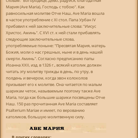
словам: "Богородице, Дево, радуйся, благодатная
Мария (Ave Maria), Господь с тобою". Как
равносильная молитве Отче Наш, Ave Maria вошла
в частое употребление с XI стол. Папа Урбан IV
прибавил к ней заключительные слова: "Иисус
Христос. Аминь". С XVI ст. к ней стали прибавлять
следующие заключительные слова,
употребляемые поныне: "Пресвятая Мария, матерь
Божия, моли о нас грешных, ныне и в день нашей
смерти. Аминь". Согласно предписанию папы
Иоанна XXII, изд. в 1326 г., всякий католик должен
читать эту молитву трижды в день, по утру, в
полдень и вечером, когда звон колоколов
призывает его к молитве. Она читается по малым
шарикам четок, называемым поэтому также Ave
Maria, тогда как большие шарики посвящены Отче
Наш. 150 раз прочитанная Ave Maria составляет
Psalterium Mariae и имеет, по верованию
католиков, большую молитвенную силу.
В других словарях: