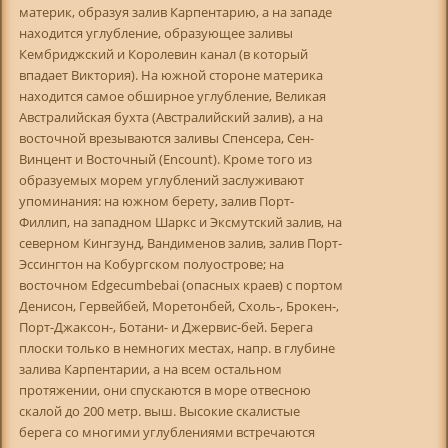
материк, образуя залив Карпентарию, а на западе
находится углубление, образующее заливы
Кембриджский и Королевин канал (в который
впадает Виктория). На южной стороне материка
находится самое обширное углубление, Великая
Австралийская бухта (Австралийский залив), а на
восточной врезываются заливы Спенсера, Сен-
Винцент и Восточный (Encount). Кроме того из
образуемых морем углублений заслуживают
упоминания: на южном берету, залив Порт-
Филлип, на западном Шаркс и Эксмутский залив, на
северном Кингзунд, Вандименов залив, залив Порт-
Эссингтон на Кобургском полуострове; на
восточном Edgecumbebai (опасных краев) с портом
Денисон, Гервейбей, Моретонбей, Схоль-, Брокен-,
Порт-Джаксон-, Ботани- и Джервис-бей. Берега
плоски только в немногих местах, напр. в глубине
залива Карпентарии, а на всем остальном
протяжении, они спускаются в море отвесною
скалой до 200 метр. выш. Высокие скалистые
берега со многими углублениями встречаются