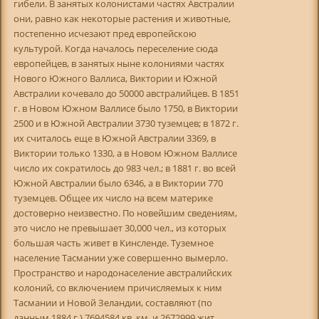
гибели. В занятых колонистами частях Австралии
они, равно как некоторые растения и животные,
постепенно исчезают пред европейскою
культурой. Когда началось переселение сюда
европейцев, в занятых ныне колониями частях
Нового Южного Валлиса, Виктории и Южной
Австралии кочевало до 50000 австралийцев. В 1851
г. в Новом Южном Валлисе было 1750, в Виктории
2500 и в Южной Австралии 3730 туземцев; в 1872 г.
их считалось еще в Южной Австралии 3369, в
Виктории только 1330, а в Новом Южном Валлисе
число их сократилось до 983 чел.; в 1881 г. во всей
Южной Австралии было 6346, а в Виктории 770
туземцев. Общее их число на всем материке
достоверно неизвестно. По новейшим сведениям,
это число не превышает 30,000 чел., из которых
большая часть живет в Кинсленде. Туземное
население Тасмании уже совершенно вымерло.
Пространство и народонаселение австралийских
колоний, со включением причисляемых к ним
Тасмании и Новой Зеландии, составляют (по
данным 1884 г.) 7694584 кв. км. и 2672999 жит.,