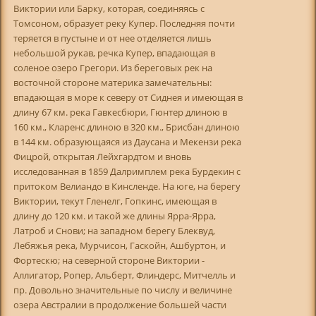
Виктории или Барку, которая, соединяясь с
Томсоном, образует реку Купер. Последняя почти
теряется в пустыне и от нее отделяется лишь
небольшой рукав, речка Купер, впадающая в
соленое озеро Грегори. Из береговых рек на
восточной стороне материка замечательны:
впадающая в море к северу от Сиднея и имеющая в
длину 67 км. река Гавкесбюри, Гюнтер длиною в
160 км., Кларенс длиною в 320 км., Брисбан длиною
в 144 км. образующаяся из Даусана и Мекензи река
Фицрой, открытая Лейхгардтом и вновь
исследованная в 1859 Далримплем река Бурдекин с
притоком Велиандо в Кинсленде. На юге, на берегу
Виктории, текут Гленелг, Гопкинс, имеющая в
длину до 120 км. и такой же длины Ярра-Ярра,
Латроб и Снови; на западном берегу Блеквуд,
Лебяжья река, Мурчисон, Гаскойн, Ашбуртон, и
Фортескю; на северной стороне Виктории -
Аллигатор, Ропер, Альберт, Флиндерс, Митчелль и
пр. Довольно значительные по числу и величине
озера Австралии в продолжение большей части