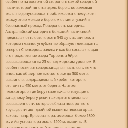
особенно на восточной стороне, в самой северной
части которой тянется вдоль берега коралловая
мель, не допускающая приближается к нему, хотя
между этою мелью и берегом остается узкий и
безопасный проход. Поверхность материка.
Австралийский материк в большей части своей
представляет плоскогорье в 540 фут. вышиною, в
котором главное углубление образуют лежащая на
север от Спенсерова залива и как бы составляющая
его продолжение озера Торренс и Эйре,
возвышающаяся на 25 м. над морским уровнем. В
особенности вся северозападная часть есть не что
иное, как обширное плоскогорье до 500 метр.
вышиною, водораздельный хребет которого
отстоит на 450 метр. от берега. На этом
плоскогорье, где берут свое начало текущие к
западному берегу реки, находятся отдельные
возвышенности, которые вблизи поворотного
круга достигают двойной вышины плоскогорья,
каковы напр. Брюсова гора, имеющая более 1300
м., и Августова гора около 1200 м. вышины. В
средине материка этой вышины достигает