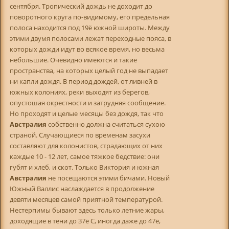
сентября. Тропический дождь не доходит до
поворотного круга по-видимому, его предельная
полоса находится под 19ё южной широты. Между
этими двумя полосами лежат переходные пояса, в
которых дожди идут во всякое время, но весьма
небольшие. Очевидно имеются и такие
пространства, на которых целый год не выпадает
ни капли дождя. В период дождей, от ливней в
южных колониях, реки выходят из берегов,
опустошая окрестности и затрудняя сообщение.
Но проходят и целые месяцы без дождя, так что
Австралия
собственно должна считаться сухою
страной. Случающиеся по временам засухи
составляют для колонистов, страдающих от них
каждые 10 - 12 лет, самое тяжкое бедствие: они
губят и хлеб, и скот. Только Виктория и южная
Австралия
не посещаются этими бичами. Новый
Южный Валлис наслаждается в продолжение
девяти месяцев самой приятной температурой.
Нестерпимы бывают здесь только летние жары,
доходящие в тени до 37ё С, иногда даже до 47ё,