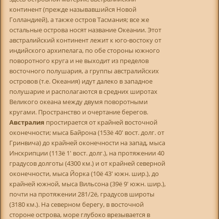
континент (прежде называвшийся Новой
Голландией), а также остров Тасмания; все же
остальные острова носят название Океании. Этот
австралийский континент лежит к юго-востоку от
индийского архипелага, по обе стороны южного
поворотного круга и не выходит из пределов
восточного полушария, а группы австралийских
островов (т.е. Океания) идут далеко в западное
полушарие и располагаются в средних широтах
Великого океана между двумя поворотными
кругами. Пространство и очертание берегов.
Австралия
простирается от крайней восточной
оконечности; мыса Байрона (153ё 40' вост. долг. от
Гринвича) до крайней оконечности на запад, мыса
Инскрипции (113ё 1' вост. долг.), на протяжении 40
градусов долготы (4300 км.) и от крайней северной
оконечности, мыса Йорка (10ё 43' южн. шир.), до
крайней южной, мыса Вильсона (39ё 9' южн. шир.),
почти на протяжении 281/2ё, градусов широты
(3180 км.). На северном берегу, в восточной
стороне острова, море глубоко врезывается в