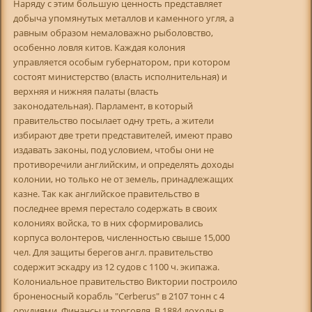
Наряду с этим большую ценность представляет
добыча упомянутых металлов и каменного угля, а
равным образом немаловажно рыболовство,
особенно ловля китов. Каждая колония
управляется особым губернатором, при котором
состоят министерство (власть исполнительная) и
верхняя и нижняя палаты (власть
законодательная). Парламент, в который
правительство посылает одну треть, а жители
избирают две трети представителей, имеют право
издавать законы, под условием, чтобы они не
противоречили английским, и определять доходы
колонии, но только не от земель, принадлежащих
казне. Так как английское правительство в
последнее время перестало содержать в своих
колониях войска, то в них сформировались
корпуса волонтеров, численностью свыше 15,000
чел. Для защиты берегов англ. правительство
содержит эскадру из 12 судов с 1100 ч. экипажа.
Колониальное правительство Виктории построило
броненосный корабль "Cerberus" в 2107 тонн с 4
орудиями. Финансы и торговля. В 1884 доходы в