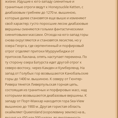
жизни. Идущие к юго-западу сиенитные и
гранитные отроги ведут к Honeysuckle Ketten, с
диабазовым гребнем до 1270 м. вышиною,
которые далее становятся еще выше и изменяют
свой характер; густо поросшие лесом диабазовые
вершины сменяются голыми фантастическими
сиенитовыми массами. Отсюда на юго-запад горы
снова округляются и становятся лесистее, но у
озера Георга, где серпентинный и порфировый
отрог отделяет притоки Муррумбиджи от
притоков Лахлана, опять наступает перемена. По
ту сторону озера Батурста идет другой отрог к
северо-востоку, через Камден и Кумберленд. На
запад от Голубых гор возвышаются Канобальские
горы до 1400 м. вышиною. К северу от Гюнтер-
Ривера тянется Ливерпульская горная цепь,
состоящая из гранитных и порфировых масс, над
которыми возвышаются диабазовые вершины. К
западу от Порт-Маккар находится гора Sea-View
вышиною до 1900 м. Другая гористая область
окаймляет Queensland (королевину землю) на в.,
входит на 450 или 500 килом. во внутренность