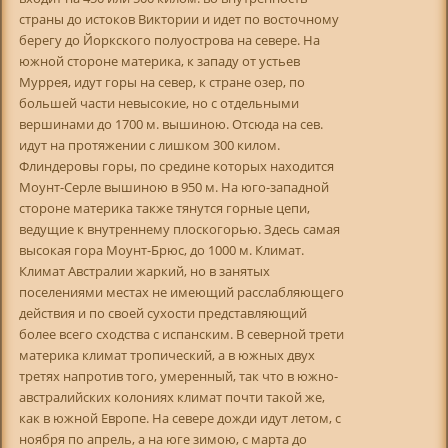
страны до истоков Виктории и идет по восточному
берегу до Йоркского полуострова на севере. На
южной стороне материка, к западу от устьев
Муррея, идут горы на север, к стране озер, по
большей части невысокие, но с отдельными
вершинами до 1700 м. вышиною. Отсюда на сев.
идут на протяжении с лишком 300 килом.
Флиндеровы горы, по средине которых находится
Моунт-Серле вышиною в 950 м. На юго-западной
стороне материка также тянутся горные цепи,
ведущие к внутреннему плоскогорью. Здесь самая
высокая гора Моунт-Брюс, до 1000 м. Климат.
Климат Австралии жаркий, но в занятых
поселениями местах не имеющий расслабляющего
действия и по своей сухости представляющий
более всего сходства с испанским. В северной трети
материка климат тропический, а в южных двух
третях напротив того, умеренный, так что в южно-
австралийских колониях климат почти такой же,
как в южной Европе. На севере дожди идут летом, с
ноября по апрель, а на юге зимою, с марта до