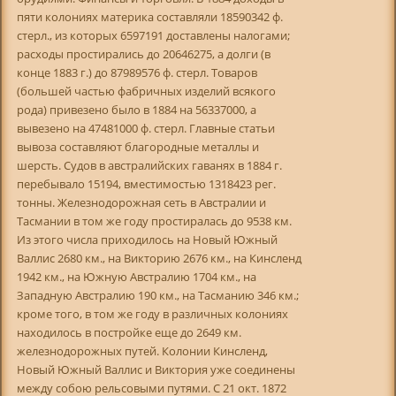
пяти колониях материка составляли 18590342 ф.
стерл., из которых 6597191 доставлены налогами;
расходы простирались до 20646275, а долги (в
конце 1883 г.) до 87989576 ф. стерл. Товаров
(большей частью фабричных изделий всякого
рода) привезено было в 1884 на 56337000, а
вывезено на 47481000 ф. стерл. Главные статьи
вывоза составляют благородные металлы и
шерсть. Судов в австралийских гаванях в 1884 г.
перебывало 15194, вместимостью 1318423 peг.
тонны. Железнодорожная сеть в Австралии и
Тасмании в том же году простиралась до 9538 км.
Из этого числа приходилось на Новый Южный
Валлис 2680 км., на Викторию 2676 км., на Кинсленд
1942 км., на Южную Австралию 1704 км., на
Западную Австралию 190 км., на Тасманию 346 км.;
кроме того, в том же году в различных колониях
находилось в постройке еще до 2649 км.
железнодорожных путей. Колонии Кинсленд,
Новый Южный Валлис и Виктория уже соединены
между собою рельсовыми путями. С 21 окт. 1872