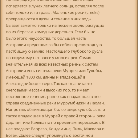
испаряется в лучах летнего солнца, оставляя после
себя только ил и травы. Маленькие реки (creeks)
превращаются в лужи, и течение в них воды
бывает заметно только на песке и около растущих
по их берегам камедных деревьев. Если бы не
было этого неудобства, то большая часть
Австралии представляла бы собою превосходную
пастбищную землю. Настоящего глубокого русла
по-видимому нет вовсе у многих рек. Самая
значительная из всех известных речных систем
Австралии есть система реки Муррея или Гульбы,
имеющей 1800 км. длины и впадающей в
Александрийское озеро. Так как она питается
снеговыми массами высоких гор, то имеет
постоянное течение, равно как впадающая в нее
справа соединенные реки Муррумбиджи и Лахлан.
Напротив, обнимающая более широкую область и
также впадающая в Муррей с правой стороны река
Дарлинг или Калеватта по временам пересыхает. В
нее впадают Варрего, Кондамине, Пиль, Маккара и
Боган. Далее следует упомянуть о восточной