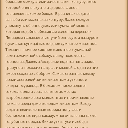
большое между этими животными - кенгуру, мясо
которой очень вкусно и здорово, а хвост
составляет лакомое блюдо. В равнинах водится
валлаби или маленькая кенгуру. Далее следует
упомянуть об оппосуме, или сумчатой мыши,
которая подобно обезьянам живет на деревьях.
Петавром называется летучий оппосум, а дазиуром
(сумчатая куница) плотоядное сумчатое животное.
Тилацин - ночное хищное животное, (сумчатый
волк) величиной с собаку, с виду похожее на
горностая. Далее, в Австралии водятся пять видов
грызунов, похожих на крыс и мышей, а один из них
имеет сходство с бобром. Самые странные между
всеми австралийскими животными утконос и
ехидна - муравьед. В большом числе водятся
соколы, орлы и совы, во многих местах
истребляющие всех малых птиц и причиняющие
не мало вреда даже молодым животным. Всюду
водятся великолепные породы попугаев и
бесчисленные виды какаду, многочисленны также
голубиные породы. Дикие утки, гуси и лебеди
несметными стаями оживляют болота внутри