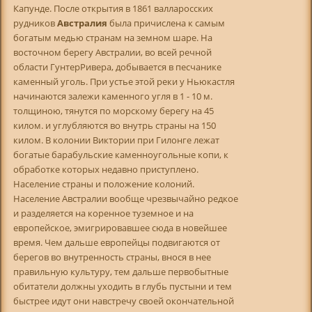
Капунде. После открытия в 1861 валларосских
рудников
Австралия
была причислена к самым
богатым медью странам на земном шаре. На
восточном берегу Австралии, во всей речной
области ГунтерРивера, добывается в песчанике
каменный уголь. При устье этой реки у Ньюкастля
начинаются залежи каменного угля в 1 - 10 м.
толщиною, тянутся по морскому берегу на 45
килом. и углубляются во внутрь страны на 150
килом. В колонии Виктории при Гилонге лежат
богатые барабульские каменноугольные копи, к
обработке которых недавно приступлено.
Население страны и положение колоний.
Население Австралии вообще чрезвычайно редкое
и разделяется на коренное туземное и на
европейское, эмигрировавшее сюда в новейшее
время. Чем дальше европейцы подвигаются от
берегов во внутренность страны, внося в нее
правильную культуру, тем дальше первобытные
обитатели должны уходить в глубь пустыни и тем
быстрее идут они навстречу своей окончательной