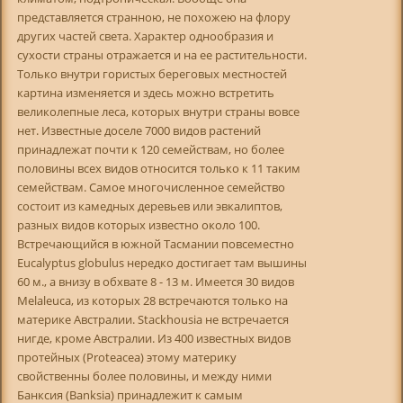
представляется странною, не похожею на флору
других частей света. Характер однообразия и
сухости страны отражается и на ее растительности.
Только внутри гористых береговых местностей
картина изменяется и здесь можно встретить
великолепные леса, которых внутри страны вовсе
нет. Известные доселе 7000 видов растений
принадлежат почти к 120 семействам, но более
половины всех видов относится только к 11 таким
семействам. Самое многочисленное семейство
состоит из камедных деревьев или эвкалиптов,
разных видов которых известно около 100.
Встречающийся в южной Тасмании повсеместно
Eucalyptus globulus нередко достигает там вышины
60 м., а внизу в обхвате 8 - 13 м. Имеется 30 видов
Melaleuca, из которых 28 встречаются только на
материке Австралии. Stackhousia не встречается
нигде, кроме Австралии. Из 400 известных видов
протейных (Proteacea) этому материку
свойственны более половины, и между ними
Банксия (Banksia) принадлежит к самым