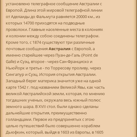
установлено телеграфное сообщение Австралии с
Европой. Длина этой мировой телеграфной линии
от Аделаиды до Фальмута равняется 20000 км., из
которых 14700 приходятся на подводные
проволоки. Главные населенные места в колониях
и колонии между собою соединены телеграфом.
Кроме того, с 1874 существуют три различные
почтовые сообщения
Австралия
с Европой, а
именно старейшее через Пуан-де-Галь (Point de
Galle) и Суэц, второе - через Сан-Франциско и
НьюЙорк и третье - по Торресову проливу, через
Сингапур и Суэц. История открытия Австралии.
Западный берег материка значится уже на одной
карте 1542 г. под названием Великой Явы, как часть
великой Австралийской земли, которая, по мнению
тогдашних ученых, окружала весь южный полюс
земного шара. В XVII стол. были однако сделаны
дальнейшие открытия, преимущественно
голландцами. Первое из предпринятых с этою
целью путешествий было совершенно кораблем
Дьюфкин, который, выйдя в 1603 из Европы, в 1605