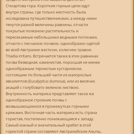
Стюартова гора. Короткие горные цепи идут
внутри страны, где только местность была
исследована путешественниками, а между ними
тянутся разной величины равнины, отчасти
покрытые полезною растительность и
пересекаемые небольшими водными потоками,
отчасти с песчаною почвою, однообразно одетой
во всей Австралии жесткою, колючею травою
Triadia irritans. Встречается также в этих равнинах
почва безводная, каменистая, поросшая не менее
однообразным тернистым кустарником,
состоящим по большей части из малорослых
эвкалиптов (Eucalyptus dumosa), или из висячих
акаций с голубовато-зеленою листвою.
Внутренность материка представляет такое же
однообразное строение почвы с
возвышающимися в промежутках горными
кряжами. Восточная часть материка есть страна
гористая, постепенно понижающаяся к западу.
Самый южный и значительный хребет в этой
гористой стране составляют Австралийские Альпы,