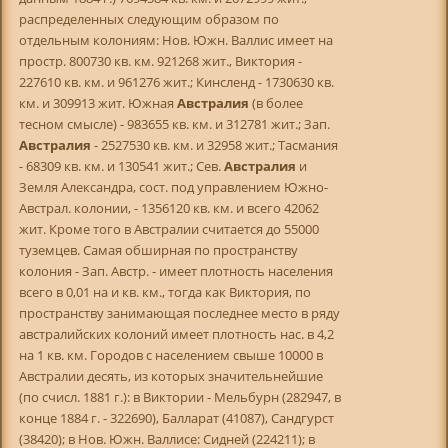
распределенных следующим образом по
отдельным колониям: Нов. Южн. Валлис имеет на
простр. 800730 кв. км. 921268 жит., Виктория -
227610 кв. км. и 961276 жит.; Кинсленд - 1730630 кв.
км. и 309913 жит. Южная
Австралия
(в более
тесном смысле) - 983655 кв. км. и 312781 жит.; Зап.
Австралия
- 2527530 кв. км. и 32958 жит.; Тасмания
- 68309 кв. км. и 130541 жит.; Сев.
Австралия
и
Земля Александра, сост. под управлением Южно-
Австрал. колонии, - 1356120 кв. км. и всего 42062
жит. Кроме того в Австралии считается до 55000
туземцев. Самая обширная по пространству
колония - Зап. Австр. - имеет плотность населения
всего в 0,01 на и кв. км., тогда как Виктория, по
пространству занимающая последнее место в ряду
австралийских колоний имеет плотность нас. в 4,2
на 1 кв. км. Городов с населением свыше 10000 в
Австралии десять, из которых значительнейшие
(по счисл. 1881 г.): в Виктории - Мельбурн (282947, в
конце 1884 г. - 322690), Балларат (41087), Сандгурст
(38420); в Нов. Южн. Валлисе: Сидней (224211); в