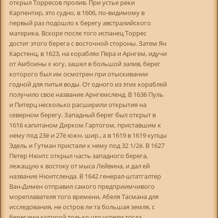
открыл Торресов пролив. При устье реки
Карпентир, это судно, в 1606, по-видимому в
первый раз подошло к берегу австралийского
материка. Вскоре после того испанец Торрес
достиг этого берега с восточной стороны. Затем Ян
Карстенц, в 1623, на кораблях Пера и Арнгем, идучи
от Амбоины к югу, зашел в большой залив, берег
которого был им осмотрен при отыскивании
годной для питья воды. От одного из этих кораблей
получило свое название Арнгемсленд. В 1636 Пуль
и Питерц несколько расширили открытия на
северном берегу. Западный берег был открыт в
1616 капитаном Дирком Гартогом, приставшим к
нему под 23ё и 27ё южн. шир., а в 1619 в 1619 купцы
Эдель и Гутман пристали к нему под 32 1/2ё. В 1627
Петер Нюитс открыл часть западного берега,
лежащую к востоку от мыса Лейвина, и дал ей
название Нюитсленда. В 1642 генерал-штатгалтер
Ван-Димен отправил самого предприимчивого
мореплавателя того времени, Абеля Тасмана для
исследования, не остров ли та большая земля, с
берегами которой только что успели тогда