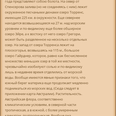
года представляют собою болота. На север от
Спенсерова залива (но не соединяясь с ним) лежит
окруженное песчаными дюнами озеро Торренс,
имеющее 225 км. в окружности. Еще севернее
находится возвышающееся на 27 м. над морским
уровнем и по-видимому еще более обширное
озеро Эйре, а к востоку от него озеро Грегори,
может быть разделенное на несколько отдельных
озер. На запад от озера Торренса лежит на
плоскогорье, возвышаясь на 115 м., большое
озеро Гайрднер, которое, равно как бесчисленное
множество меньших озер в той же местности,
чрезвычайно изобилуют солью и по-видимому
лишь в недавнее время отделились от морской
воды. Вообще имеются явные признаки того, что
южный берег материка еще продолжает медленно
подниматься из морских вод. (Сюда следует в
приложении карта Австралии). Растительность.
Австрийская флора, соответственно
климатическим условиям, в северной части
тропическая, а в южной, с более умеренным
климатом, подтропическая. Вообще она