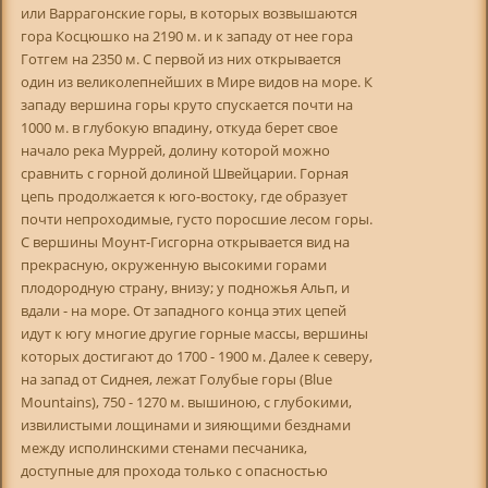
или Варрагонские горы, в которых возвышаются
гора Косцюшко на 2190 м. и к западу от нее гора
Готгем на 2350 м. С первой из них открывается
один из великолепнейших в Мире видов на море. К
западу вершина горы круто спускается почти на
1000 м. в глубокую впадину, откуда берет свое
начало река Муррей, долину которой можно
сравнить с горной долиной Швейцарии. Горная
цепь продолжается к юго-востоку, где образует
почти непроходимые, густо поросшие лесом горы.
С вершины Моунт-Гисгорна открывается вид на
прекрасную, окруженную высокими горами
плодородную страну, внизу; у подножья Альп, и
вдали - на море. От западного конца этих цепей
идут к югу многие другие горные массы, вершины
которых достигают до 1700 - 1900 м. Далее к северу,
на запад от Сиднея, лежат Голубые горы (Blue
Mountains), 750 - 1270 м. вышиною, с глубокими,
извилистыми лощинами и зияющими безднами
между исполинскими стенами песчаника,
доступные для прохода только с опасностью