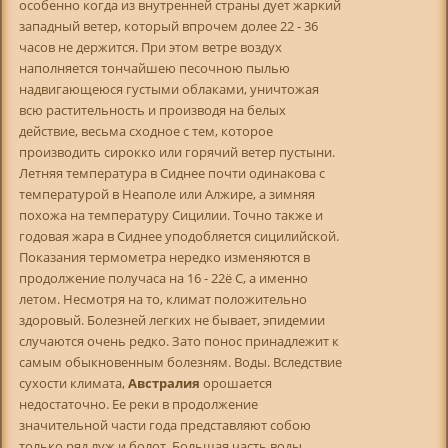
особенно когда из внутренней страны дует жаркий
западный ветер, который впрочем долее 22 - 36
часов не держится. При этом ветре воздух
наполняется тончайшею песочною пылью
надвигающеюся густыми облаками, уничтожая
всю растительность и производя на белых
действие, весьма сходное с тем, которое
производить сирокко или горячий ветер пустыни.
Летняя температура в Сиднее почти одинакова с
температурой в Неаполе или Алжире, а зимняя
похожа на температуру Сицилии. Точно также и
годовая жара в Сиднее уподобляется сицилийской.
Показания термометра нередко изменяются в
продолжение получаса на 16 - 22ё С, а именно
летом. Несмотря на то, климат положительно
здоровый. Болезней легких не бывает, эпидемии
случаются очень редко. Зато понос принадлежит к
самым обыкновенным болезням. Воды. Вследствие
сухости климата,
Австралия
орошается
недостаточно. Ее реки в продолжение
значительной части года представляют собою
только ряд луж и болот. Большая часть воды