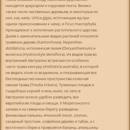
находятся араукарии и кауровая пихта. Велико
также число лиственных деревьев, и некоторые из
них, как напр. Urtica gigas, источающее яд при
одном прикосновении к нему, и Ficus macrophylla
принадлежат к исполинам растительного царства.
Далее к замечательным видам растений относятся
травяное дерево (Xantorrhoea), Nepenthes
distillatoria, исполинская лилия (Doryanthemum) и
вонючка (Hydrocotyle densiflora). Из видов трав во
внутренней Австралии встречаются особенно
часто трава кенгуру (Anthistiria australis), в которой
не видать коня со всадником, и покрывающая все
бесплодные песчаные пространства колючая
свиная трава (Triodia irritans). Туземных плодов и
съедобных корней очень мало, но зато в
Австралии можно удобно разводить все
европейские плоды и овощи. У Моретонского
залива и на северном берегу разведены
финиковые пальмы, японский локат, хлопок,
сахарный тростник, кофейное дерево и табак, а с
восточного берега привозятся бананы, апельсины