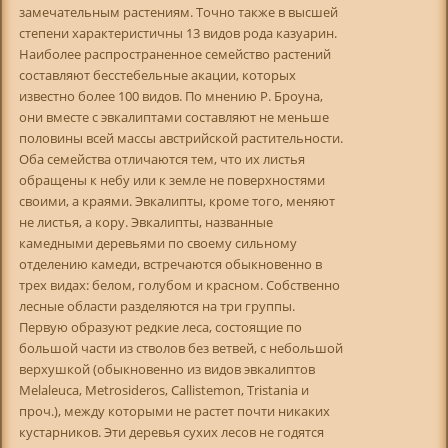
замечательным растениям. Точно также в высшей
степени характеристичны 13 видов рода казуарин.
Наиболее распространенное семейство растений
составляют бесстебельные акации, которых
известно более 100 видов. По мнению Р. Броуна,
они вместе с эвкалиптами составляют не меньше
половины всей массы австрийской растительности.
Оба семейства отличаются тем, что их листья
обращены к небу или к земле не поверхностями
своими, а краями. Эвкалипты, кроме того, меняют
не листья, а кору. Эвкалипты, названные
камедными деревьями по своему сильному
отделению камеди, встречаются обыкновенно в
трех видах: белом, голубом и красном. Собственно
лесные области разделяются на три группы.
Первую образуют редкие леса, состоящие по
большой части из стволов без ветвей, с небольшой
верхушкой (обыкновенно из видов эвкалиптов
Melaleuca, Metrosideros, Callistemon, Tristania и
проч.), между которыми не растет почти никаких
кустарников. Эти деревья сухих лесов не годятся