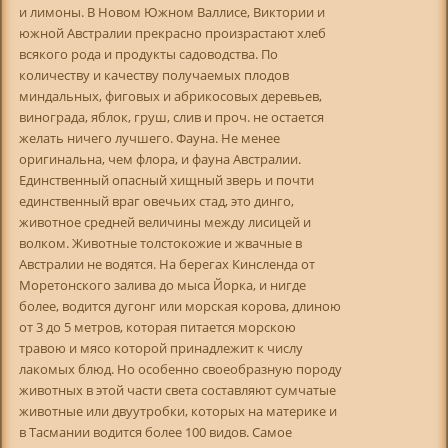
и лимоны. В Новом Южном Валлисе, Виктории и
южной Австралии прекрасно произрастают хлеб
всякого рода и продукты садоводства. По
количеству и качеству получаемых плодов
миндальных, фиговых и абрикосовых деревьев,
винограда, яблок, груш, слив и проч. не остается
желать ничего лучшего. Фауна. Не менее
оригинальна, чем флора, и фауна Австралии.
Единственный опасный хищный зверь и почти
единственный враг овечьих стад, это динго,
животное средней величины между лисицей и
волком. Животные толстокожие и жвачные в
Австралии не водятся. На берегах Кинсленда от
Моретонского залива до мыса Йорка, и нигде
более, водится дугонг или морская корова, длиною
от 3 до 5 метров, которая питается морскою
травою и мясо которой принадлежит к числу
лакомых блюд. Но особенно своеобразную породу
животных в этой части света составляют сумчатые
животные или двуутробки, которых на материке и
в Тасмании водится более 100 видов. Самое