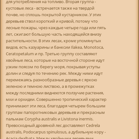
для употребления на топливо. Вторая группа -
кустовые леса - встречается также на твердой
почве, но сплошь покрытой кустарником. У этих
деревьев ствол короткий и кривой, потому что
лесные пожары, чрез каждые четыре года или пять
лет, сжигают большую часть находящейся внизу
растительности. В этих лесах, кроме упомянутых
видов, есть казуарины и банксии Ilakea, Monotoca,
Ceratopetalum и пр. Третью группу составляют
хвойные леса, которые на восточной стороне идут
узким поясом по берегу моря, покрывая уступы
долин и следуя по течению рек. Между ними идут
перемежаясь разнообразные деревья с яркою
зеленою и темною листвою, а в промежутках
между последними виднеются ползучие растения,
мхи и орхидеи. Совершенно тропический характер
принимают эти леса, благодаря четырем большим
группам папоротниковых деревьев и прекрасным
пальмам Corypha australis и Livistona inermis.
Превосходный дровяной лес доставляют Cedrela
australis, Podocarpus spinulosus, а дубильную кору -
Acacia dealbata. Между хвойными деревьями