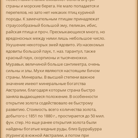
страны и морские берега. Не мало попадается и
перепелов, но зато нет никаких птиц куриной
породы. К замечательным птицам принадлежат
страусообразный большой эму, пеликан, ибис,
райская птица и проч. Пресмыкающихся много, но
вредоносных между ними лишь небольшое число.
Укушение некоторых змей ядовито. Из насекомых
ядовиты большой паук, т. наз. тарантул, также
красный паук, скорпионы и тысяченожки.
Муравьи, величиной больше сантиметра, очень
сильны и злы. Мухи являются настоящим бичом
страны. Минералы. В высшей степени важное
значение имеют минеральные богатства
Австралии, благодаря которым страна быстро
заняла выдающееся положение. В особенности
открытие золота содействовало ее быстрому
развитию. Стоимость всего количества золота,
добытого с 1851 по 1880 г., простирается до 50 мил.
фун. стер. Но еще ранее открытия золота были
найдены богатые медные руды, близ БурраБурра
(Куринга) в южной Австралии, а потом при