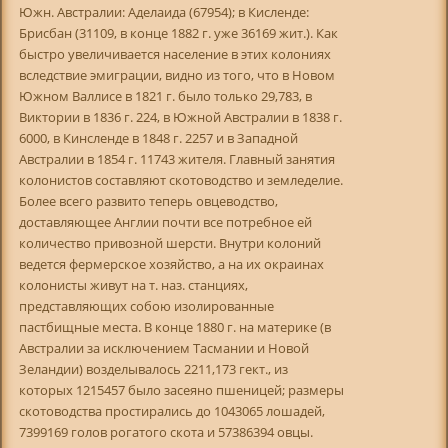
Южн. Австралии: Аделаида (67954); в Кисленде:
Брисбан (31109, в конце 1882 г. уже 36169 жит.). Как
быстро увеличивается население в этих колониях
вследствие эмиграции, видно из того, что в Новом
Южном Валлисе в 1821 г. было только 29,783, в
Виктории в 1836 г. 224, в Южной Австралии в 1838 г.
6000, в Кинсленде в 1848 г. 2257 и в Западной
Австралии в 1854 г. 11743 жителя. Главный занятия
колонистов составляют скотоводство и земледелие.
Более всего развито теперь овцеводство,
доставляющее Англии почти все потребное ей
количество привозной шерсти. Внутри колоний
ведется фермерское хозяйство, а на их окраинах
колонисты живут на т. наз. станциях,
представляющих собою изолированные
пастбищные места. В конце 1880 г. на материке (в
Австралии за исключением Тасмании и Новой
Зеландии) возделывалось 2211,173 гект., из
которых 1215457 было засеяно пшеницей; размеры
скотоводства простирались до 1043065 лошадей,
7399169 голов рогатого скота и 57386394 овцы.