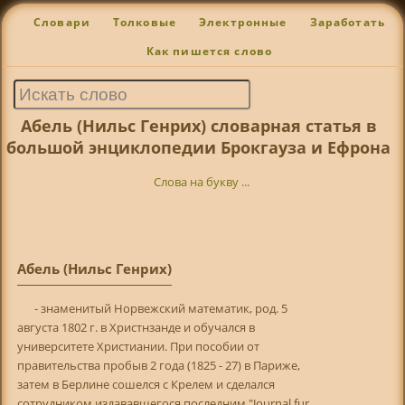
Словари
Толковые
Электронные
Заработать
Как пишется слово
Абель (Нильс Генрих) словарная статья в
большой энциклопедии Брокгауза и Ефрона
Слова на букву ...
Абель (Нильс Генрих)
- знаменитый Норвежский математик, род. 5
августа 1802 г. в Христнзанде и обучался в
университете Христиании. При пособии от
правительства пробыв 2 года (1825 - 27) в Париже,
затем в Берлине сошелся с Крелем и сделался
сотрудником издававшегося последним "Journal fur