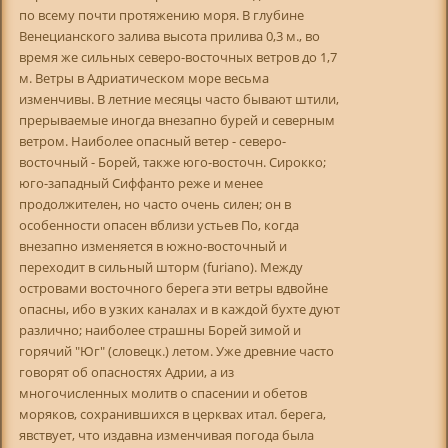
по всему почти протяжению моря. В глубине
Венецианского залива высота прилива 0,3 м., во
время же сильных северо-восточных ветров до 1,7
м. Ветры в Адриатическом море весьма
изменчивы. В летние месяцы часто бывают штили,
прерываемые иногда внезапно бурей и северным
ветром. Наиболее опасный ветер - северо-
восточный - Борей, также юго-восточн. Сирокко;
юго-западный Сиффанто реже и менее
продолжителен, но часто очень силен; он в
особенности опасен вблизи устьев По, когда
внезапно изменяется в южно-восточный и
переходит в сильный шторм (furiano). Между
островами восточного берега эти ветры вдвойне
опасны, ибо в узких каналах и в каждой бухте дуют
различно; наиболее страшны Борей зимой и
горячий "Юг" (словецк.) летом. Уже древние часто
говорят об опасностях Адрии, а из
многочисленных молитв о спасении и обетов
моряков, сохранившихся в церквах итал. берега,
явствует, что издавна изменчивая погода была