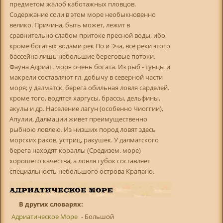
предметом жалоб каботажных пловцов.
Содержание соли в этом море необыкновенно
велико. Причина, быть может, лежит в
сравнительно слабом притоке пресной воды, ибо,
кроме богатых водами рек По и Эча, все реки этого
бассейна лишь небольшие береговые потоки.
Фауна Адриат. моря очень богата. Из рыб - тунцы и
макрели составляют гл. добычу в северной части
моря; у далматск. берега обильная ловля сарделей.
кроме того, водятся харгусы, брассы, дельфины,
акулы и др. Население лагун (особенно Чиоггии),
Апулии, Далмации живет преимущественно
рыбною ловлею. Из низших пород ловят здесь
морских раков, устриц, ракушек. У далматского
берега находят кораллы (Средизем. море)
хорошего качества, а ловля губок составляет
специальность небольшого острова Крапано.
В других словарях:
Адриатическое Море
- Большой