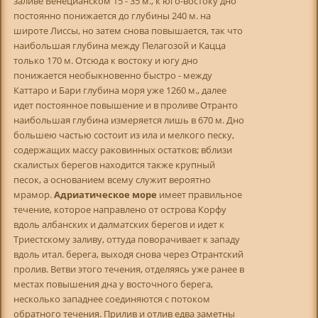
заливе Венецианском 15 - 35 м., к юго-востоку дно
постоянно понижается до глубины 240 м. на
широте Лиссы, но затем снова повышается, так что
наибольшая глубина между Пелагозой и Кацца
только 170 м. Отсюда к востоку и югу дно
понижается необыкновенно быстро - между
Каттаро и Бари глубина моря уже 1260 м., далее
идет постоянное повышение и в проливе Отранто
наибольшая глубина измеряется лишь в 670 м. Дно
большею частью состоит из ила и мелкого песку,
содержащих массу раковинных остатков; вблизи
скалистых берегов находится также крупный
песок, а основанием всему служит вероятно
мрамор.
Адриатическое море
имеет правильное
течение, которое направлено от острова Корфу
вдоль албанских и далматских берегов и идет к
Триестскому заливу, оттуда поворачивает к западу
вдоль итал. берега, выходя снова через Отрантский
пролив. Ветви этого течения, отделяясь уже ранее в
местах повышения дна у восточного берега,
несколько западнее соединяются с потоком
обратного течения. Прилив и отлив едва заметны