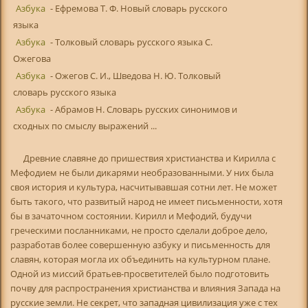
Азбука
- Ефремова Т. Ф. Новый словарь русского
языка
Азбука
- Толковый словарь русского языка С.
Ожегова
Азбука
- Ожегов С. И., Шведова Н. Ю. Толковый
словарь русского языка
Азбука
- Абрамов Н. Словарь русских синонимов и
сходных по смыслу выражений ...
Древние славяне до пришествия христианства и Кирилла с
Мефодием не были дикарями необразованными. У них была
своя история и культура, насчитывавшая сотни лет. Не может
быть такого, что развитый народ не имеет письменности, хотя
бы в зачаточном состоянии. Кирилл и Мефодий, будучи
греческими посланниками, не просто сделали доброе дело,
разработав более совершенную азбуку и письменность для
славян, которая могла их объединить на культурном плане.
Одной из миссий братьев-просветителей было подготовить
почву для распространения христианства и влияния Запада на
русские земли. Не секрет, что западная цивилизация уже с тех