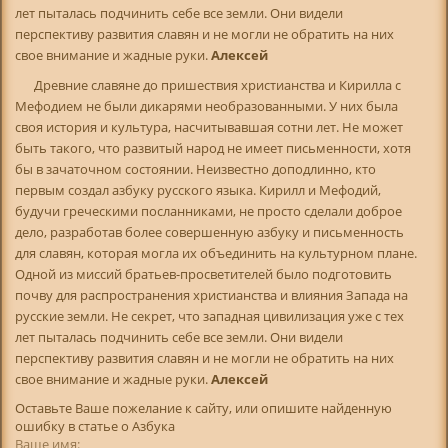
лет пыталась подчинить себе все земли. Они видели
перспективу развития славян и не могли не обратить на них
свое внимание и жадные руки.
Алексей
Древние славяне до пришествия христианства и Кирилла с
Мефодием не были дикарями необразованными. У них была
своя история и культура, насчитывавшая сотни лет. Не может
быть такого, что развитый народ не имеет письменности, хотя
бы в зачаточном состоянии. Неизвестно доподлинно, кто
первым создал азбуку русского языка. Кирилл и Мефодий,
будучи греческими посланниками, не просто сделали доброе
дело, разработав более совершенную азбуку и письменность
для славян, которая могла их объединить на культурном плане.
Одной из миссий братьев-просветителей было подготовить
почву для распространения христианства и влияния Запада на
русские земли. Не секрет, что западная цивилизация уже с тех
лет пыталась подчинить себе все земли. Они видели
перспективу развития славян и не могли не обратить на них
свое внимание и жадные руки.
Алексей
Оставьте Ваше пожелание к сайту, или опишите найденную
ошибку в статье о Азбука
Ваше имя: