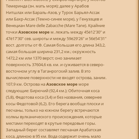
Темеринда (зн. мать моря); далее у Арабов
Нитшлах или Бараль-Азов, у Турок Барьял-Ассак
или Бахр-Ассак (Темно-синее море), у Генуэзцев и
Венециан Mare delle Zabacche (Mare Таnе). Крайние
точки
Азовское море
м. лежать между 45ё12'30" и
47ё17'30" сев. широты и между 59ё29'26" и 56ё54'31"
вост. долготы от Ф. Самая большая его длина 343,2,
самая большая ширина 231,2 км.; окружность
1472,2 км или 1370 верст; оно занимает
поверхность 37604,6 кв. км. и суживается в северо-
восточном углу в Таганрогский залив. В это
вычисление поверхности не входят острова, заним.
107,9 км. Острова на
Азовское море
море
следующие: Бирючий (92,4 км.); Обиточная коса
(5,8), Федотова коса (3,4) и без названия, севернее
косы Федотовой (6,2). Его берега вообще плоски и
песчаны, только на южном берегу встречаются
холмы вулканического происхождения, которые
местами переходят в крутые передовые горы.
Западный берег составляет песчаная Арабатская
коса, длиною в 95 км. Вода содержит очень мало