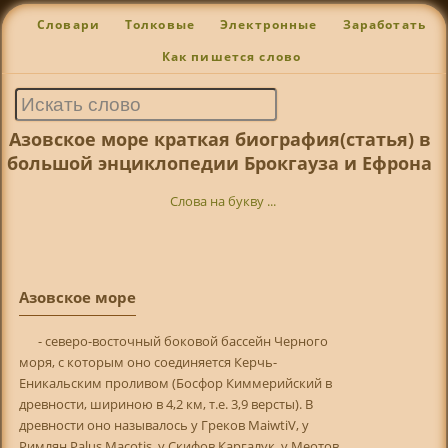
Словари
Толковые
Электронные
Заработать
Как пишется слово
Азовское море краткая биография(статья) в
большой энциклопедии Брокгауза и Ефрона
Слова на букву ...
Азовское море
- северо-восточный боковой бассейн Черного
моря, с которым оно соединяется Керчь-
Еникальским проливом (Босфор Киммерийский в
древности, шириною в 4,2 км, т.е. 3,9 версты). В
древности оно называлось у Греков MaiwtiV, у
Римлян Palus Macotis, у Скифов Каргалук, у Меотов