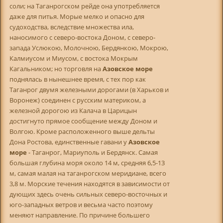
соли; на Таганрогском рейде она употребляется
даже для питья. Морые мелко и опасно для
судоходства, вследствие множества ила,
наносимого с северо-востока Доном, с северо-
запада Услюкою, Молочною, Бердянкою, Мокрою,
Калмиусом и Миусом, с востока Мокрым
Кагальником; но торговля на
Азовское море
поднялась в нынешнее время, с тех пор как
Таганрог двумя железными дорогами (в Харьков и
Воронеж) соединен с русским материком, а
железной дорогою из Калача в Царицын
достигнуто прямое сообщение между Доном и
Волгою. Кроме расположенного выше дельты
Дона Ростова, единственные гавани у
Азовское
море
- Таганрог, Мариуполь и Бердянск. Самая
большая глубина моря около 14 м, средняя 6,5-13
м, самая малая на таганрогском меридиане, всего
3,8 м. Морские течения находятся в зависимости от
дующих здесь очень сильных северо-восточных и
юго-западных ветров и весьма часто поэтому
меняют направление. По причине большего