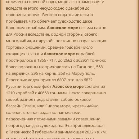
количества пресной воды, море легко замерзает и
вследствие этого несудоходно с декабря до
половины апреля. Весною вода значительно
прибывает, что облегчает судоходство даже
большим кораблям.
Азовское море
весьма важно
для России вследствие, с одной стороны своего
многорыбия, а с другой - постоянно возрастающих
торговых сношений. Среднее годовое число
входящих в гавани
Азовское море
кораблей
простиралось в 1866 - 71 г. до 2662 с 362951 тонною;
более половины их приходилась на Таганрог, 558
на Бердянск, 296 на Керчь, 263 на Мариуполь.
Береговых лодок пришло 6807, отошло 6832.
Русский торговый флот
Азовское море
состоит из
1210 кораблей с 40658 тоннами. Нечто совершенно
своеобразное представляет собою боковой
бассейн Сиваш, или Гнилое море, чрезвычайно
соленая, стоячая вода, полная мелями,
пересеченная песчаными лавами и совершенно
непригодная для судоходства. Эта принадлежащая
к Таврической губернии и занимающая 2632 кв. км.
водяная и болотная поверхность отделена от