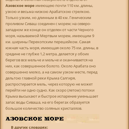
Азовское море
имеющею почти 110 км. длины,
узкою и весьма низкою Арабатскою стрелкою.
Только узким, но длинным в 40 км. Геническим
проливом Сиваш соединен с морем; на северо-
западном же конце он отделен от части Черного
моря, называемой Мертвым морем, имеющим 9
км. ширины Перекопским перешейком. Самая
южная часть моря, имеющая около 75 км. длины, в
средине не глубже 1,2 метра, делается у обоих
берегов все мельче и мельче и оканчивается на
них, как совершенное болото. Около Арабата оно
совершенно мелко, а на самом узком месте, перед
дельтою главной реки Крыма Салгиря,
распростирается мель, через которую не может
перейти ни одно судно. Как скоро (летом) потоки
Крыма высыхают и быстрое испарение уменьшает
запас воды Сиваша, на его берегах образуется
большое количество соляных кристаллов.
В других словарях: