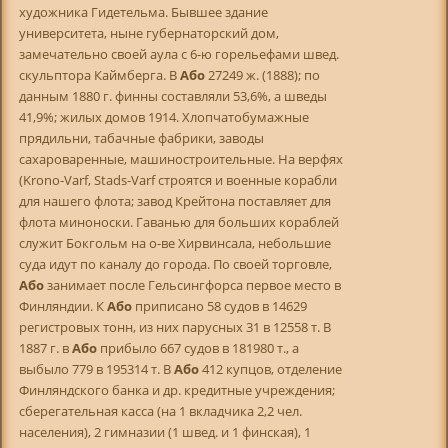
художника Гидетельма. Бывшее здание
университета, ныне губернаторский дом,
замечательно своей аула с 6-ю горельефами швед.
скульптора Каймберга. В
Або
27249 ж. (1888); по
данным 1880 г. финны составляли 53,6%, а шведы
41,9%; жилых домов 1914. Хлопчатобумажные
прядильни, табачные фабрики, заводы
сахароваренные, машиностроительные. На верфях
(Krono-Varf, Stads-Varf строятся и военные корабли
для нашего флота; завод Крейтона поставляет для
флота миноноски. Гаванью для больших кораблей
служит Бокгольм на о-ве Хирвинсала, небольшие
суда идут по каналу до города. По своей торговле,
Або
занимает после Гельсингфорса первое место в
Финляндии. К
Або
приписано 58 судов в 14629
регистровых тонн, из них парусных 31 в 12558 т. В
1887 г. в
Або
прибыло 667 судов в 181980 т., а
выбыло 779 в 195314 т. В
Або
412 купцов, отделение
Финляндского банка и др. кредитные учреждения;
сберегательная касса (на 1 вкладчика 2,2 чел.
населения), 2 гимназии (1 швед. и 1 финская), 1