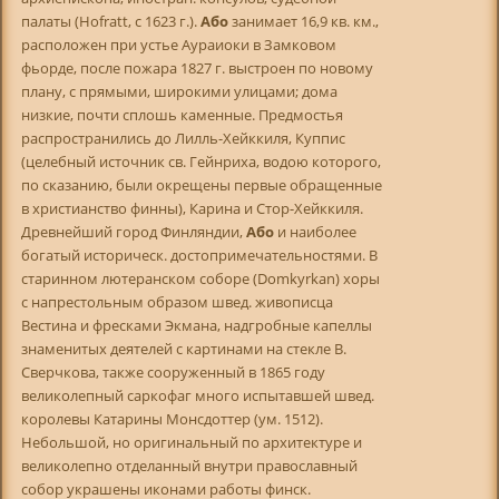
палаты (Hofratt, с 1623 г.).
Або
занимает 16,9 кв. км.,
расположен при устье Аураиоки в Замковом
фьорде, после пожара 1827 г. выстроен по новому
плану, с прямыми, широкими улицами; дома
низкие, почти сплошь каменные. Предмостья
распространились до Лилль-Хейккиля, Куппис
(целебный источник св. Гейнриха, водою которого,
по сказанию, были окрещены первые обращенные
в христианство финны), Карина и Стор-Хейккиля.
Древнейший город Финляндии,
Або
и наиболее
богатый историческ. достопримечательностями. В
старинном лютеранском соборе (Domkyrkan) хоры
с напрестольным образом швед. живописца
Вестина и фресками Экмана, надгробные капеллы
знаменитых деятелей с картинами на стекле В.
Сверчкова, также сооруженный в 1865 году
великолепный саркофаг много испытавшей швед.
королевы Катарины Монсдоттер (ум. 1512).
Небольшой, но оригинальный по архитектуре и
великолепно отделанный внутри православный
собор украшены иконами работы финск.