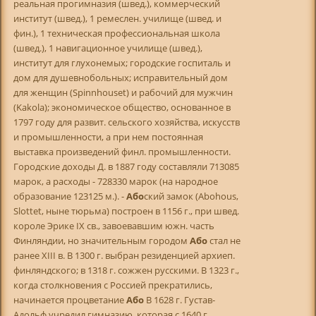
реальная прогимназия (швед.), коммерческий
институт (швед.), 1 ремеслен. училище (швед. и
фин.), 1 техническая профессиональная школа
(швед.), 1 навигационное училище (швед.),
институт для глухонемых; городские госпиталь и
дом для душевнобольных; исправительный дом
для женщин (Spinnhouset) и рабочий для мужчин
(Kakola); экономическое общество, основанное в
1797 году для развит. сельского хозяйства, искусств
и промышленности, а при нем постоянная
выставка произведений финл. промышленности.
Городские доходы Д. в 1887 году составляли 713085
марок, а расходы - 728330 марок (на народное
образование 123125 м.). -
Або
ский замок (Abohous,
Slottet, ныне тюрьма) построен в 1156 г., при швед.
короле Эрике IX св., завоевавшим южн. часть
Финляндии, но значительным городом
Або
стал не
ранее XIII в. В 1300 г. выбран резиденцией архиеп.
финляндского; в 1318 г. сожжен русскими. В 1323 г.,
когда столкновения с Россией прекратились,
начинается процветание
Або
В 1628 г. Густав-
Адольф учредил гимназию, которая с 1640 г.