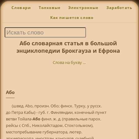
Словари
Толковые
Электронные
Заработать
Как пишется слово
Або словарная статья в большой
энциклопедии Брокгауза и Ефрона
Слова на букву ...
Або
(швед. Abo, произн. Обо; финск. Турку, у русск.
до Петра Кабы) - губ. г. Финляндии, конечный пункт
ветви Тойала-
Або
финл. ж. д. (правильные парох.
рейсы с Спб., Николайстадом, Стокгольмом),
местопребывание губернатора, лютер.
архиепископа, иностран. консулов, судебной