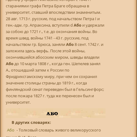
стараниями графа Петра Браге обращена в
университет, ставший впоследствии знаменитым.
28 авг. 1713 г. русские, под начальством Петра I и
ген.-адм. гр. Апраксина, вступили d
Або
и удержали
за собою до 1721 г., т.е. до окончания войны. Во
время швед. войны 1741 - 43 г. pyccкие, под
начальством гр. Брюса, заняли
Або
8 сент. 1742 г. и
заложила здесь верфь. После этой войны,
окончившейся абосским миром, шведы владели
Або
до 10 марта 1808 г., когда ген. Шепелев занял
А., отошедший затем к России по
Фридрихсгамскому миру, при чем он сохранил
значение столицы страны до 1819 г., когда
финляндский сенат переведен был в Гельсингфорс;
после пожара 1827 г. туда же перенесен был и
университет.
В других словарях:
Або
- Толковый словарь живого великорусского