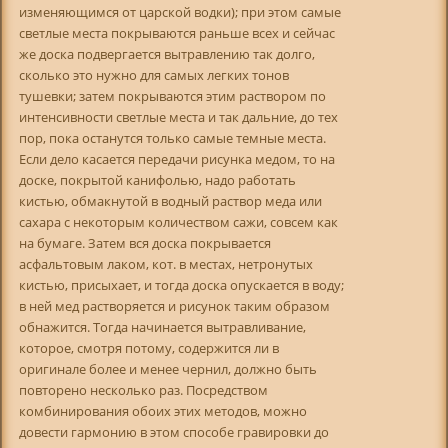
изменяющимся от царской водки); при этом самые
светлые места покрываются раньше всех и сейчас
же доска подвергается вытравлению так долго,
сколько это нужно для самых легких тонов
тушевки; затем покрываются этим раствором по
интенсивности светлые места и так дальние, до тех
пор, пока останутся только самые темные места.
Если дело касается передачи рисунка медом, то на
доске, покрытой канифолью, надо работать
кистью, обмакнутой в водный раствор меда или
сахара с некоторым количеством сажи, совсем как
на бумаге. Затем вся доска покрывается
асфальтовым лаком, кот. в местах, нетронутых
кистью, присыхает, и тогда доска опускается в воду;
в ней мед растворяется и рисунок таким образом
обнажится. Тогда начинается вытравливание,
которое, смотря потому, содержится ли в
оригинале более и менее чернил, должно быть
повторено несколько раз. Посредством
комбинирования обоих этих методов, можно
довести гармонию в этом способе гравировки до