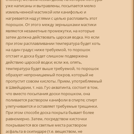
уже написаны и вытравлены, посыпается мелко
измельченной мастикой или канифолью и
нагревается над углями с целью расплавить этот
порошок. От этого между зернышками мастики
являются незаметные промежутки, на которые
затем должна действовать царская водка. Но если
при этом расплавливании температура будет хоть
на один градус ниже требуемой, то порошок
отстает и доска будет слишком подвержена
действию царской водки; если же, опять,
температура будет выше требуемой, то порошок
образует непроницаемый покров, который не
пропустит совсем кислоты. Прием, употребляемый
в Швейцарии, т. наз. Гус-акватинта, состоит в том,
что вместо посыпания доски порошком, она
поливается раствором канифоли в спирте; спирт
улетучивается и оставляет требуемые трещинки.
При этом способе доска покрыта бывает более
равномерно. Затем, посредством кисточки
покрываются все светлые места раствором
асфальта в скипидаре (т.е. веществом, не