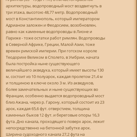
архитектуры, водопроводный мост воздвигнуть в
три этажа, высотою 48,77 метр. Водопроводный
мост в Константинополь, который императором
Адрианом заложен и Феодосием, возобновлен,
равно как каменные водопроводы в Лионе и
Париже - тоже остатки работ римлян. Водопроводы
в Северной Африке, Греции, Малой Азии, тоже
времен римской империи. При готском короле
Теодорихе Великом в Сполето, в Умбрии, начата
была постройка ныне существующего
величайшего акведука, который имеет высоты 130
м, состоит из 10 полуарок, каждая пролетом 21,4 м
и толщиною в ключе около 3 м. Из акведуков,
более замечательных и ныне существующих во
Франции, особенно выдается водопроводный мост
близ Ажана, через р. Гарону, который состоит из 23
арок, каждая 65,6 фут. отверстием, толщина
каменных быков 12 фут. и береговые опоры 16,3
фута. Дно канала, проходящего поверх арок, лежит
непосредственно на бетонной забутке арок.
Ширина судоходного канала 27,2 фута на