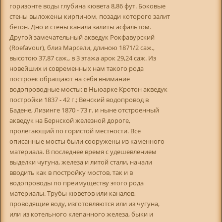
горизонте воды глубина кювета 8,86 фут. Боковые
стены выложены кирпичом, позади которого залит
бетон. Дно и стены канала залиты асфальтом.
Другой замечательный акведук Рокфавурский
(Roefavour), близ Марсели, длиною 1871/2 саж.,
высотою 37,87 саж., в 3 этажа арок 29,24 саж. Из
новейших и современных нам такого рода
построек обращают на себя внимание
водопроводные мосты: в Ньюарке Кротон акведук
постройки 1837 - 42 г.; Венский водопровод в
Бадене, Лизинге 1870 - 73 г. и ныне отстроенный
акведук на Бернской железной дороге,
пролегающий по гористой местности. Все
описанные мосты были сооружены из каменного
материала. В последнее время с удешевлением
выделки чугуна, железа и литой стали, начали
вводить как в постройку мостов, так и в
водопроводы по преимуществу этого рода
материалы. Трубы кюветов или каналов,
проводящие воду, изготовляются или из чугуна,
или из котельного клепанного железа, быки и