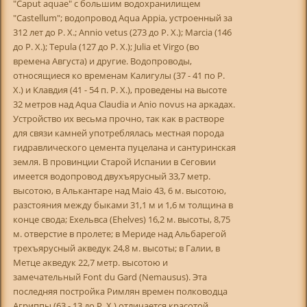
"Caput aquae" с большим водохранилищем
"Castellum"; водопровод Aqua Appia, устроенный за
312 лет до Р. X.; Annio vetus (273 до P. X.); Marcia (146
до P. X.); Tepula (127 до P. X.); Julia et Virgo (во
времена Августа) и другие. Водопроводы,
относящиеся ко временам Калигулы (37 - 41 по Р.
X.) и Клавдия (41 - 54 п. Р. X.), проведены на высоте
32 метров над Aqua Claudia и Anio novus на аркадах.
Устройство их весьма прочно, так как в растворе
для связи камней употреблялась местная порода
гидравлического цемента пуцелана и сантуринская
земля. В провинции Старой Испании в Сеговии
имеется водопровод двухъярусный 33,7 метр.
высотою, в Алькантаре над Maio 43, 6 м. высотою,
разстояния между быками 31,1 м и 1,6 м толщина в
конце свода; Ехельвса (Ehelves) 16,2 м. высоты, 8,75
м. отверстие в пролете; в Мериде над Альбарегой
трехъярусный акведук 24,8 м. высоты; в Галии, в
Метце акведук 22,7 метр. высотою и
замечательный Font du Gard (Nemausus). Эта
последняя постройка Римлян времен полководца
Агриппы (63 - 13 до Р. X.) отличается красотой