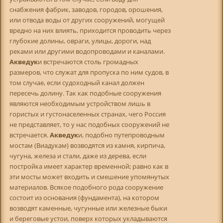
снабжения фабрик, заводов, городов, орошения,
или отвода воды от других сооружений, могущей
вредно на них влиять, приходится проводить через
глубокие долины, овраги, улицы, дороги, над
реками или другими водопроводами и каналами.
Акведук
и встречаются столь громадных
размеров, что служат для пропуска по ним судов, в
том случае, если судоходный канал должен
пересечь долину. Так как подобные сооружения
являются необходимым устройством лишь в
гористых и густонаселенных странах, чего Россия
не представляет, то у нас подобных сооружений не
встречается.
Акведук
и, подобно путепроводным
мостам (Виадукам) возводятся из камня, кирпича,
чугуна, железа и стали, даже из дерева, если
постройка имеет характер временной; равно как в
эти мосты может входить и смешение упомянутых
материалов. Всякое подобного рода сооружение
состоит из основания (фундамента), на котором
возводят каменные, чугунные или железные быки
и береговые устои, поверх которых укладываются