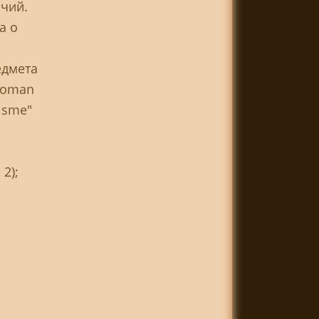
ичий.
а о
едмета
 roman
lisme"
2);