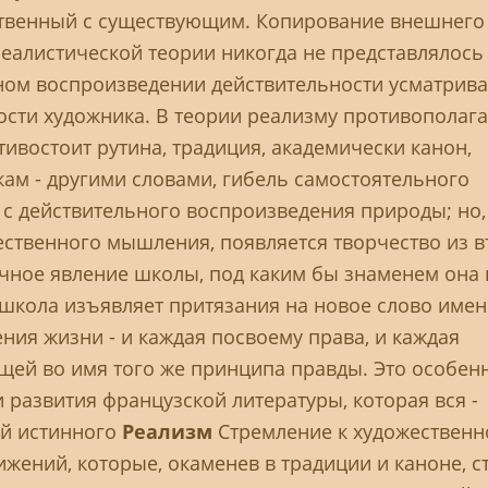
твенный с существующим. Копирование внешнего
реалистической теории никогда не представлялось
ном воспроизведении действительности усматрива
сти художника. В теории реализму противополага
тивостоит рутина, традиция, академически канон,
ам - другими словами, гибель самостоятельного
 с действительного воспроизведения природы; но,
ственного мышления, появляется творчество из 
бычное явление школы, под каким бы знаменем она 
 школа изъявляет притязания на новое слово имен
ния жизни - и каждая посвоему права, и каждая
щей во имя того же принципа правды. Это особен
 развития французской литературы, которая вся -
й истинного
Реализм
Стремление к художественн
ижений, которые, окаменев в традиции и каноне, с