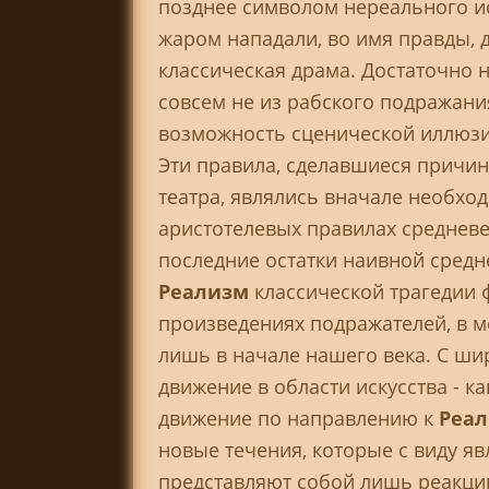
позднее символом нереального ис
жаром нападали, во имя правды,
классическая драма. Достаточно 
совсем не из рабского подражани
возможность сценической иллюзи
Эти правила, сделавшиеся причин
театра, являлись вначале необхо
аристотелевых правилах среднев
последние остатки наивной средн
Реализм
классической трагедии 
произведениях подражателей, в м
лишь в начале нашего века. С ши
движение в области искусства - к
движение по направлению к
Реа
новые течения, которые с виду я
представляют собой лишь реакцию