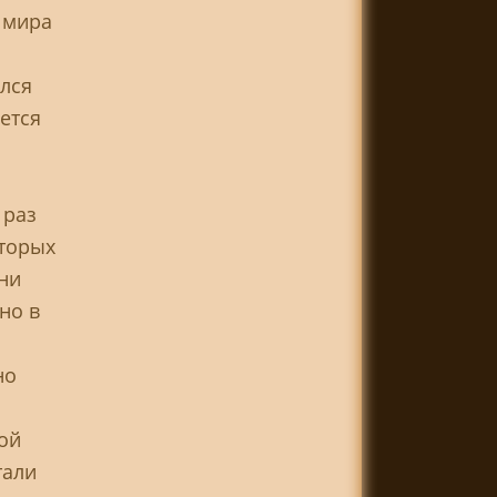
 мира
лся
ется
 раз
вторых
ни
но в
но
ой
тали