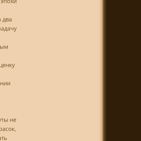
 эпохи
а два
задачу
ным
ценку
ении
уты не
расок,
ать