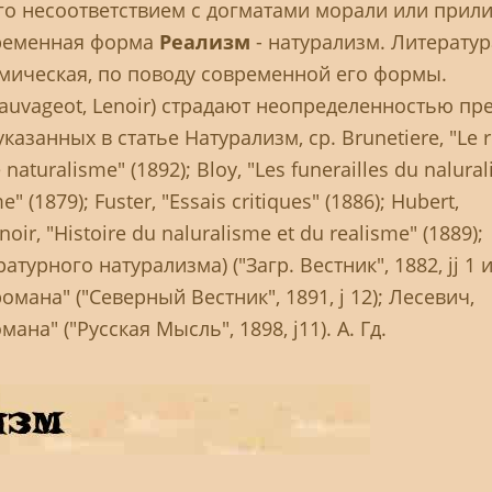
го несоответствием с догматами морали или прил
временная форма
Реализм
- натурализм. Литератур
мическая, по поводу современной его формы.
auvageot, Lenoir) страдают неопределенностью пр
азанных в статье Натурализм, ср. Brunetiere, "Le
e naturalisme" (1892); Bloy, "Les funerailles du nalura
" (1879); Fuster, "Essais critiques" (1886); Hubert,
noir, "Histoire du naluralisme et du realisme" (1889);
турного натурализма) ("Загр. Вестник", 1882, јј 1 и 
мана" ("Северный Вестник", 1891, ј 12); Лесевич,
а" ("Русская Мысль", 1898, ј11). А. Гд.