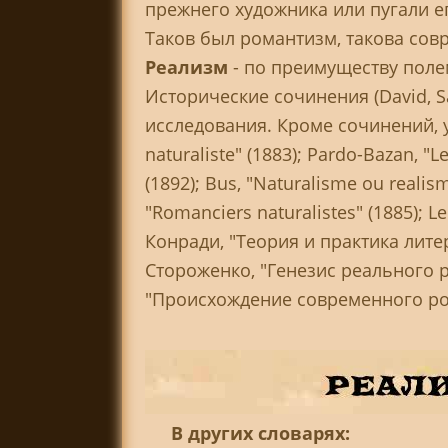
прежнего художника или пугали е
Таков был романтизм, такова со
Реализм
- по преимуществу поле
Исторические сочинения (David, S
исследования. Кроме сочинений, ук
naturaliste" (1883); Pardo-Bazan, "L
(1892); Bus, "Naturalisme ou realisme
"Romanciers naturalistes" (1885); Le
Конради, "Теория и практика литера
Стороженко, "Генезис реального ро
"Происхождение современного роман
В других словарях: