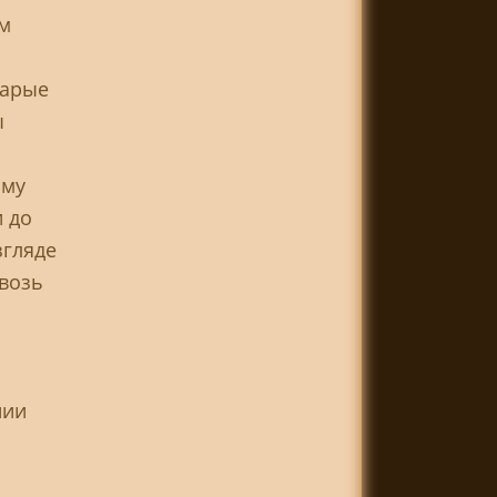
м
тарые
ы
ому
 до
згляде
квозь
нии