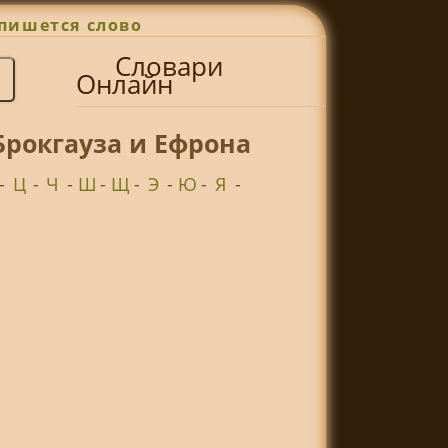
пишется слово
Словари
Онлайн
Брокгауза и Ефрона
-
Ц
-
Ч
-
Ш
-
Щ
-
Э
-
Ю
-
Я
-