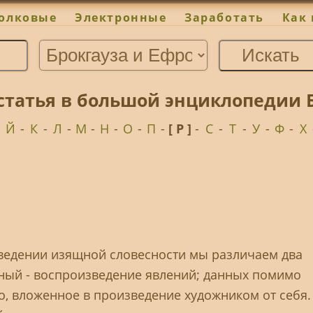
олковые
Электронные
Заработать
Как 
статья в большой энциклопедии 
-
Й
-
К
-
Л
-
М
-
Н
-
О
-
П
-
[ Р ]
-
С
-
Т
-
У
-
Ф
-
Х
изведении изящной словесности мы различаем два
ный - воспроизведение явлений; данных помимо
о, вложенное в произведение художником от себя.