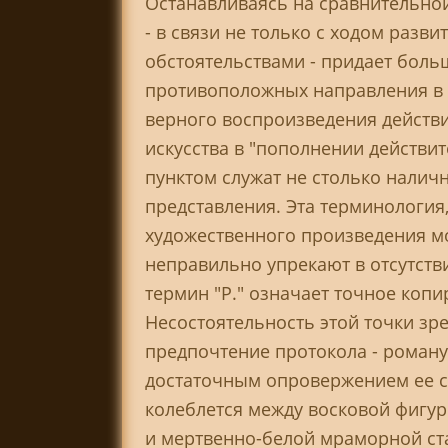
Останавливаясь на сравнительной 
- в связи не только с ходом разв
обстоятельствами - придает больш
противоположных направления в те
верного воспроизведения действи
искусства в "пополнении действи
пунктом служат не столько налич
представления. Эта терминология
художественного произведения м
неправильно упрекают в отсутств
термин "Р." означает точное коп
Несостоятельность этой точки зр
предпочтение протокола - роману
достаточным опровержением ее сл
колеблется между восковой фигур
и мертвенно-белой мраморной ст