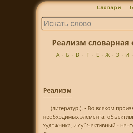
Словари
Т
Реализм словарная 
А
-
Б
-
В
-
Г
-
Е
-
Ж
-
З
-
И
Реализм
(литератур.). - Во всяком про
необходимых элемента: объектив
художника, и субъективный - нечт