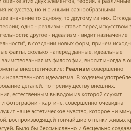
оценке этих двух элементов, теория, в различные
ития искусства, но и с иными разнообразными
ее значение то одному, то другому из них. Отсюд
ории; одно - реализм - ставит перед искусством 
тельности; другое - идеализм - видит назначение
тельности", в создании новых форм, причем исход
ные факты, сколько наперед данные, идеальные
, заимствованная из философии, вносит иногда в о
оменты внеэстетические:
Реализм
совершенно
ии нравственного идеализма. В ходячем употребл
ирование деталей, по преимуществу внешних.
ения, естественным выводом из которой служит
 и фотографии - картине, совершенно очевидна;
ужит наше эстетическое чувство, которое ни мин
ой, воспроизводящей тончайшие оттенки живых к
атуей. Было бы бессмысленно и бесцельно создав