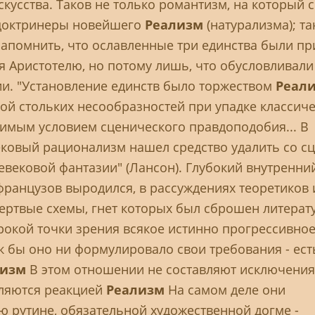
кусства. Таков не только романтизм, на который с
 доктринеры новейшего
Реализм
(натурализма); та
напомнить, что ославленные три единства были п
я Аристотелю, но потому лишь, что обусловливали
и. "Установление единств было торжеством
Реал
ой стольких несообразностей при упадке классич
димым условием сценического правдоподобия... В
ековый рационализм нашел средство удалить со с
евековой фантазии" (Лансон). Глубокий внутренни
французов выродился, в рассуждениях теоретиков 
ертвые схемы, гнет которых был сброшен литерат
рокой точки зрения всякое истинно прогрессивно
ак бы оно ни формулировало свои требования - ест
лизм
В этом отношении не составляют исключения
вляются реакцией
Реализм
На самом деле они
 рутине, обязательной художественной догме -