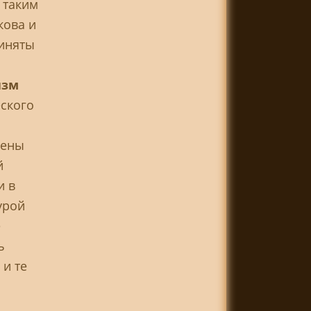
 таким
кова и
риняты
изм
еского
цены
й
и в
урой
е
ь
 и те