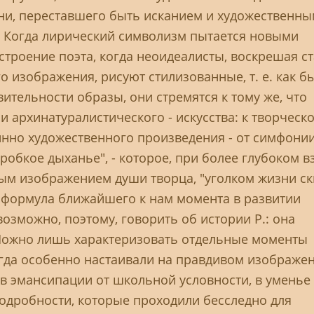
ни, переставшего быть исканием и художественны
 Когда лирический символизм пытается новыми
строение поэта, когда неоидеалисты, воскрешая с
 изображения, рисуют стилизованные, т. е. как б
ительности образы, они стремятся к тому же, что
 и архинатуралистического - искусства: к творческ
нно художественного произведения - от симфонии
 робкое дыханье", - которое, при более глубоком в
вым изображением души творца, "уголком жизни с
т формула ближайшего к нам момента в развитии
возможно, поэтому, говорить об истории P.: она
 Можно лишь характеризовать отдельные моменты
огда особенно настаивали на правдивом изображе
 в эмансипации от школьной условности, в уменье
подробности, которые проходили бесследно для