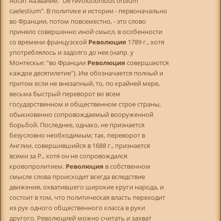
носит название: "De revolutionibus orbium
caelestium". В политике и истории - первоначально
во Франции, потом повсеместно, - это слово
приняло совершенно иной смысл, в особенности
со времени французской
Революция
1789 г., хотя
употреблялось и задолго до нее (напр. у
Монтескье: "во Франции
Революция
совершаются
каждое десятилетие"). Им обозначается полный и
притом если не внезапный, то, по крайней мере,
весьма быстрый переворот во всем
государственном и общественном строе страны,
обыкновенно сопровождаемый вооруженной
борьбой. Последнее, однако, не признается
безусловно необходимым; так, переворот в
Англии, совершившийся в 1688 г., признается
всеми за Р., хотя он не сопровождался
кровопролитием.
Революция
в собственном
смысле слова происходит всегда вследствие
движения, охватившего широкие круги народа, и
состоит в том, что политическая власть переходит
из рук одного общественного класса в руки
другого. Революцией можно считать и захват