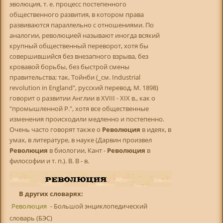
эволюция, т. е. процесс постепенного
общественного развития, в котором права
развиваются параллельно с отношениями. По
аналогии, революцией называют иногда всякий
крупный общественный переворот, хотя бы
совершившийся без внезапного взрыва, без
кровавой борьбы, без быстрой смены
правительства; так, Тойнби (_см. Industrial
revolution in England", русский перевод, М. 1898)
говорит о развитии Англии в XVIII - XIX в., как о
"промышленной Р.", хотя все общественные
изменения происходили медленно и постепенно.
Очень часто говорят также о
Революция
в идеях, в
умах, в литературе, в науке (Дарвин произвел
Революция
в биологии, Кант -
Революция
в
философии и т. п.). В. В - в.
В других словарях:
Революция
- Большой энциклопедический
словарь (БЭС)