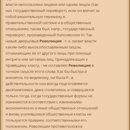
власти несколькими лицами или одним лицом (так
наз. государственный переворот), если он влечет за
собой решительную перемену в
правительственной системе и в общественных
отношениях; таким был, напр., государственный
переворот, произведенный Наполеоном III. Так
назыв. дворцовые
Революция
- т. е. захват власти
каким-либо высокопоставленным лицом,
отнимающим ее от другого лица, при помощи
интриги или заговора лиц, принадлежащих к
правящему классу, - не составляет
Революция
в
точном смысле этого слова. Как бы быстра и
внезапна, по-видимому, ни была P., в
действительности она всегда подготовляется
десятилетиями, даже столетиями, и совершается
только тогда, когда государственные формы не
изменяются в соответствии с изменением
экономических и иных общественных отношений
и вновь усилившиеся общественные классы не
пользуются правами, соответственными его
положению. Революции противоположна