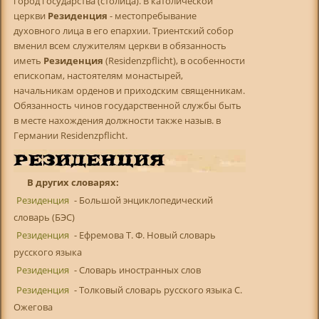
город государства (столица). В католической
церкви
Резиденция
- местопребывание
духовного лица в его епархии. Триентский собор
вменил всем служителям церкви в обязанность
иметь
Резиденция
(Residenzpflicht), в особенности
епископам, настоятелям монастырей,
начальникам орденов и приходским священникам.
Обязанность чинов государственной службы быть
в месте нахождения должности также назыв. в
Германии Residenzpflicht.
В других словарях:
Резиденция
- Большой энциклопедический
словарь (БЭС)
Резиденция
- Ефремова Т. Ф. Новый словарь
русского языка
Резиденция
- Словарь иностранных слов
Резиденция
- Толковый словарь русского языка С.
Ожегова