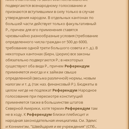
подвергаются всенародному голосованию и
признаются вступившими в силу только в случае
утверждения народом. В отдельных кантонах по
большей части действует только факультативный
Р., причем для его применения ставятся
чрезвычайно разнообразные условия (требование
определенного числа граждан от 500 до 6000,
требование одной трети большого совета и т. д.). В
некоторых кантонах (Берн, Цюрих) все законы
обязательно подвергаются Р.; в некоторых
существуют оба вида Р., причем
Референдум
применяется иногда и к займам свыше
определенной (весьма различной) нормы, новым
налогам и т. д. (так наз. финансовый Р.). Бюджеты в
целом нигде не подлежат
Референдум
Народное
голосование при пересмотре конституций
применяется также в большинстве штатов
Северной Америки, хотя термин
Референдум
там
не в ходу. К
Референдум
близки плебисцит и
народная законодательная инициатива. См. Эдемс
и Коннингэм, "Швейцария и ее учреждения" (СПб.,