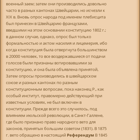
военный заем; затем они производились довольно
часто в разных кантонах Швейцарии, но исчезли к
XIX в. Вновь опрос народа под именем плебисцита
был принесен в Швейцарию французами,
введшими на этом основании конституцию 1802 г.;
в данном случае, однако, опрос был только
формальностью и актом насилия и лицемерия, ибо
когда конституция была отвергнута большинством
в 20000 человек, то все воздержавшиеся от подачи
голосов были признаны вотировавшими за
конституцию, и она была объявлена принятой,
Затем опросы производились в швейцарском
союзе и разных кантонах по разным
конституционным вопросам, пока наконец P., как
особый институт, правомерно действующий при
известных условиях, не был включен в
конституции. Прежде всего это случилось, под
влиянием июльской революции, в Санкт-Галлене,
где было признано право народного вето для
законов, принятых большим советом (1831). В 1875
г. вето обращено в настоящий
Референдум
В 1845