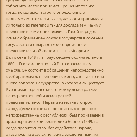
собраниях могли принимать решения только
тогда, когда имели строго определенные
полномочия; в остальных случаях они принимали
их только ad referendum - для доклада тем, чьими
представителями они являлись. Такой порядок
исчез с обращением союзов государств в союзные
государства и с выработкой современной
представительной системы: в Швейцарии и
Валлисе - в 1848 г., в Граубюндене окончательно в
1880 г. Его заменил новый Р., в современном
смысле. Он состоит в обращении непосредственно
к избирателям для решения законодательного или
иного вопроса. Государство, в котором существует
Р., занимает среднее место между демократией
непосредственной и демократией
представительной. Первый известный опрос
народа (если не считать постоянных опросов в
непосредственных республиках) был произведен в
аристократической республики Берне в 1449. г.,
когда правительство, без содействия народа,
оказалось не в силах погасить заключенный им