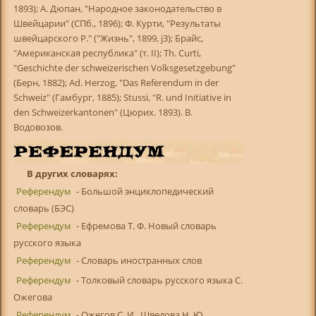
1893); А. Дюпан, "Народное законодательство в
Швейцарии" (СПб., 1896); Ф. Курти, "Результаты
швейцарского Р." ("Жизнь", 1899, ј3); Брайс,
"Американская республика" (т. II); Th. Curti,
"Geschichte der schweizerischen Volksgesetzgebung"
(Берн, 1882); Ad. Herzog, "Das Referendum in der
Schweiz" (Гамбург, 1885); Stussi, "R. und Initiative in
den Schweizerkantonen" (Цюрих. 1893). В.
Водовозов.
В других словарях:
Референдум
- Большой энциклопедический
словарь (БЭС)
Референдум
- Ефремова Т. Ф. Новый словарь
русского языка
Референдум
- Словарь иностранных слов
Референдум
- Толковый словарь русского языка С.
Ожегова
Референдум
- Ожегов С. И., Шведова Н. Ю.