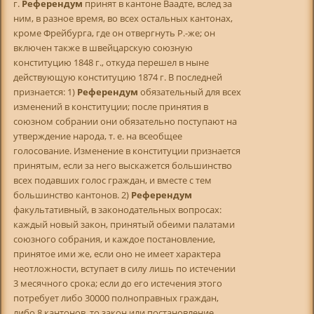
г.
Референдум
принят в кантоне Ваадте, вслед за
ним, в разное время, во всех остальных кантонах,
кроме Фрейбурга, где он отвергнуть Р.-же; он
включен также в швейцарскую союзную
конституцию 1848 г., откуда перешел в ныне
действующую конституцию 1874 г. В последней
признается: 1)
Референдум
обязательный для всех
изменений в конституции; после принятия в
союзном собрании они обязательно поступают на
утверждение народа, т. е. на всеобщее
голосование. Изменение в конституции признается
принятым, если за него выскажется большинство
всех подавших голос граждан, и вместе с тем
большинство кантонов. 2)
Референдум
факультативный, в законодательных вопросах:
каждый новый закон, принятый обеими палатами
союзного собрания, и каждое постановление,
принятое ими же, если оно не имеет характера
неотложности, вступает в силу лишь по истечении
3 месячного срока; если до его истечения этого
потребует либо 30000 полноправных граждан,
либо 8 кантонов, то закон или постановление