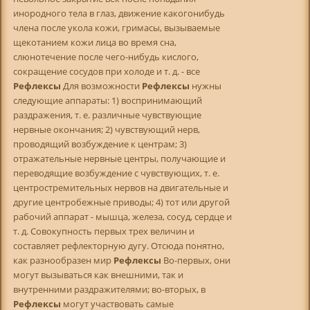
инородного тела в глаз, движение какогонибудь
члена после укола кожи, гримасы, вызываемые
щекотанием кожи лица во время сна,
слюнотечение после чего-нибудь кислого,
сокращение сосудов при холоде и т. д. - все
Рефлексы
Для возможности
Рефлексы
нужны
следующие аппараты: 1) воспринимающий
раздражения, т. е. различные чувствующие
нервные окончания; 2) чувствующий нерв,
проводящий возбуждение к центрам; 3)
отражательные нервные центры, получающие и
переводящие возбуждение с чувствующих, т. е.
центростремительных нервов на двигательные и
другие центробежные приводы; 4) тот или другой
рабочий аппарат - мышца, железа, сосуд, сердце и
т. д. Совокупность первых трех величин и
составляет рефлекторную дугу. Отсюда понятно,
как разнообразен мир
Рефлексы
Во-первых, они
могут вызываться как внешними, так и
внутренними раздражителями; во-вторых, в
Рефлексы
могут участвовать самые