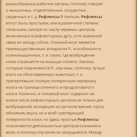
разнообразные рабочие органы; поэтому говорят
о мышечных, отделительных, сосудистых,
сердечных и т. д.
Рефлексы
В третьих,
Рефлексы
могут быть простыми, или в различной степени
сложными, смотря по числу нервных центров,
включенных в рефлекторную дугу, и по взаимной
связи их между собою. Спинной мозг является
преимущественным аппаратом Р., в особенности
кожномышечных, т. е. таких, где возбуждение
кожи отражается на мышцах скелета. Законы,
которым подчиняются Р., изучены, поэтому, лучше
всего на обезглавленных животных; т. е.
претерпевших полную поперечную перерезку
мозга на границе спинного и продолговатого
мозга. Конечно, и головной мозг содержит не
малое число рефлекторных центров не только для
возбуждений, исходящих из органов зрения, слуха,
обоняния, вкуса, но и всей чувствующей
поверхности кожи; но здесь простые
Рефлексы
осложняются деятельностью центров сознания и
воли, и поэтому изучение их затрудняется. Между