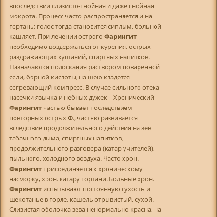
впоследствии слизисто-гнойная и даже гнойная
мокрота. Процесс часто распространяется и на
гортань; голос тогда становится сиплым, больной
кашляет. При лечении острого
Фарингит
необходимо воздержаться от курения, острых
раздражающих кушаний, спиртных напитков.
Назначаются полоскания раствором поваренной
соли, борной кислоты, на шею кладется
согревающий компресс. В случае сильного отека -
насечки язычка и небных дужек. - Хронический
Фарингит
частью бывает последствием
повторных острых Ф., частью развивается
вследствие продолжительного действия на зев
табачного дыма, спиртных напитков,
продолжительного разговора (катар учителей),
пыльного, холодного воздуха. Часто хрон.
Фарингит
присоединяется к хроническому
насморку, хрон. катару гортани. Больные хрон.
Фарингит
испытывают постоянную сухость и
щекотанье в горле, кашель отрывистый, сухой.
Слизистая оболочка зева ненормально красна, на