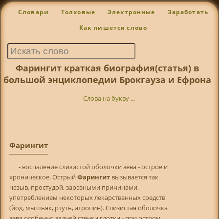
Словари
Толковые
Электронные
Заработать
Как пишется слово
Фарингит краткая биография(статья) в
большой энциклопедии Брокгауза и Ефрона
Слова на букву ...
Фарингит
- воспаление слизистой оболочки зева - острое и
хроническое. Острый
Фарингит
вызывается так
назыв. простудой, заразными причинами,
употреблением некоторых лекарственных средств
(йод, мышьяк, ртуть, атропин). Слизистая оболочка
зева особенно задней стенки глотки - при остром