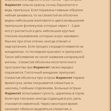
Фарингит
сильно красна, сочна, бархатистого
вида, припухша. Если поражена главным образом
небная занавеска, то на слизистой ее оболочке
видны небольшие желтоватого цвета возвышения
припухших фолликулов, которые через 1 - 2 дня
могут распасться и дать небольшие круглые
плоские изъязвления, которые скоро заживают.
Язычок при этом отечен, иногда отекает и
надгортанник. Если процесс сосредоточивается на
миндалинах, то последние краснеют и припухают.
Такое заболевание их носит название катаральной
ангины . Слизистая оболочка носоглоточного
пространства при
Фарингит
также нередко
поражается. Глоточный миндалик припухает.
Слизистая оболочка при остром
Фарингит
первое
время суха, затем покрывается слизистым и,
наконец, гнойным отделением. Больные острым
Фарингит
испытывают сухость, царапины в горле,
боли при глотании, иногда отдающая в ухо, речь
становится невнятной. Через некоторое время
начинает обильно выделяться слизистая, а