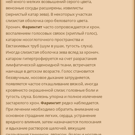
ней много мелких возвышений серого цвета,
венозные сосуды расширены, извилисты
(зернистый катар зева). В некоторых участках
слизистая оболочка серо-беловатого цвета.
Хронич.
Фарингит
часто сопровождается и хрон.
воспалением голосовых связок (хриплый голос),
катаром носоглоточного пространства и
Евстахиевых труб (шум в ушах, тугость слуха).
Иногда слизистая оболочка зева вслед за хронич.
катаром гипертрофируется на счет разрастания
лимфатической аденоидной ткани, встречается
наичаще в детском возрасте. Голос становится
беззвучным, носовое дыхание затрудняется,
появляется частое откашливание вязкой, иногда
кровянисто окрашенной слизи; головные боли и
тугость слуха. Болезнь упорна и полное излечение
застарелого хрон.
Фарингит
редко наблюдается.
При лечении необходимо обратить внимание на
основное страдание легких, сердца, устранение
вредного влияния, затем назначаются полоскания
и вдыхание растворов щелочей, вяжущие
смазывания таннином, ляписом, йодом и носовые