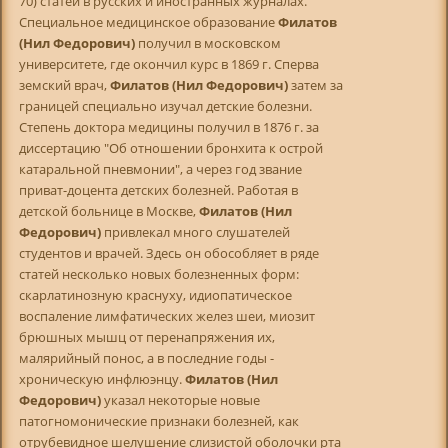
70) статей в русских и иностранных журналах.
Специальное медицинское образование
Филатов
(Нил Федорович)
получил в московском
университете, где окончил курс в 1869 г. Сперва
земский врач,
Филатов (Нил Федорович)
затем за
границей специально изучал детские болезни.
Степень доктора медицины получил в 1876 г. за
диссертацию "Об отношении бронхита к острой
катаральной пневмонии", а через год звание
приват-доцента детских болезней. Работая в
детской больнице в Москве,
Филатов (Нил
Федорович)
привлекал много слушателей
студентов и врачей. Здесь он обособляет в ряде
статей несколько новых болезненных форм:
скарлатинозную краснуху, идиопатическое
воспаление лимфатических желез шеи, миозит
брюшных мышц от перенапряжения их,
малярийный понос, а в последние годы -
хроническую инфлюэнцу.
Филатов (Нил
Федорович)
указал некоторые новые
патогномонические признаки болезней, как
отрубевидное шелушение слизистой оболочки рта