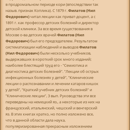
в продромальном периоде кори (впоследствии так
назыв. признак Коплика). С 1879 г.
Филатов (Нил
Федорович)
читал лекции как приват-доцент, а с
1891 г. как профессор детских болезней и директор
детской клиники. За все время существования в
Москве о-ва детских врачей
Филатов (Нил
Федорович)
был его председателем. Результатом
систематизации наблюдений и выводов
Филатов
(Нил Федорович)
были несколько учебников,
выдержавших в короткий срок много изданий;
наиболее блестящий труд его - "Семиотика и
диагностика детских болезней". "Лекции об острых
инфекционных болезнях у детей", "Клинические
лекции о распознавании и лечении катаров кишок
у детей", "Краткий учебник детских болезней" и
"Клинические лекции", 3 вып. Руководства эти все
переведены на немецкий яз., а некоторые из них на
французский, итальянский, чешский и венгерский
яз. В этих книгах кратко, но полно изложено все,
что в данной области дала наука,
популяризированная прекрасным изложением