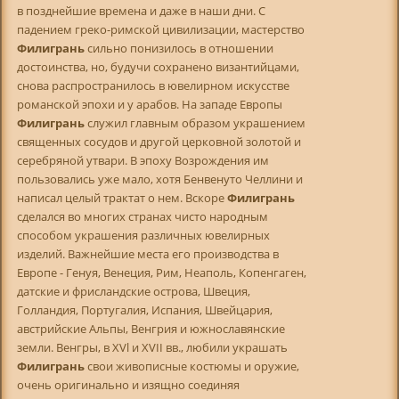
в позднейшие времена и даже в наши дни. С
падением греко-римской цивилизации, мастерство
Филигрань
сильно понизилось в отношении
достоинства, но, будучи сохранено византийцами,
снова распространилось в ювелирном искусстве
романской эпохи и у арабов. На западе Европы
Филигрань
служил главным образом украшением
священных сосудов и другой церковной золотой и
серебряной утвари. В эпоху Возрождения им
пользовались уже мало, хотя Бенвенуто Челлини и
написал целый трактат о нем. Вскоре
Филигрань
сделался во многих странах чисто народным
способом украшения различных ювелирных
изделий. Важнейшие места его производства в
Европе - Генуя, Венеция, Рим, Неаполь, Копенгаген,
датские и фрисландские острова, Швеция,
Голландия, Португалия, Испания, Швейцария,
австрийские Альпы, Венгрия и южнославянские
земли. Венгры, в XVl и XVII вв., любили украшать
Филигрань
свои живописные костюмы и оружие,
очень оригинально и изящно соединяя