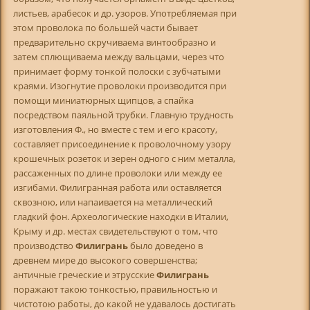
листьев, арабесок и др. узоров. Употребляемая при
этом проволока по большей части бывает
предварительно скручиваема винтообразно и
затем сплющиваема между вальцами, через что
принимает форму тонкой полоски с зубчатыми
краями. Изогнутие проволоки производится при
помощи миниатюрных щипцов, а спайка
посредством паяльной трубки. Главную трудность
изготовления Ф., но вместе с тем и его красоту,
составляет присоединение к проволочному узору
крошечных розеток и зерен одного с ним металла,
рассаженных по длине проволоки или между ее
изгибами. Филигранная работа или оставляется
сквозною, или напаивается на металлический
гладкий фон. Археологические находки в Италии,
Крыму и др. местах свидетельствуют о том, что
производство
Филигрань
было доведено в
древнем мире до высокого совершенства;
античные греческие и этрусские
Филигрань
поражают такою тонкостью, правильностью и
чистотою работы, до какой не удавалось достигать