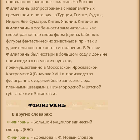
проволочное плетенье с эмалью. На Востоке
Филигрань
распространена с незапамятных
времен почти повсюду - в Турции, Египте, Судане,
Индии, Яве, Суматре, Китае, Японии. Китайские
Филигрань
в особенности замечательны как
своеобразностью своих форм (цветы, бабочки,
фигуры фантастических животных и пр.), так и
удивительною тонкостью исполнения. В России
Филигрань
был исстари в большом ходу и доныне
производится во многих пунктах,
преимущественно в Московской, Ярославской,
Костромской (В начале XVIII в. производство
филигранных изделий было занесено сюда
пленными шведами.), Нижегородской и Вятской
губ., а также в Закавказье.
В других словарях:
Филигрань
- Большой энциклопедический
словарь (БЭС)
Филигрань
- Ефремова Т. Ф. Новый словарь