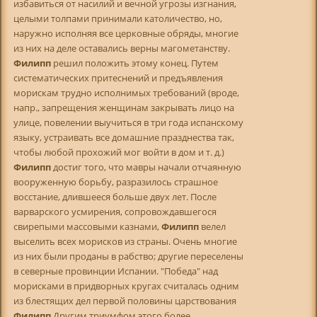
избавиться от насилий и вечной угрозы изгнания,
целыми толпами принимали католичество, но,
наружно исполняя все церковные обряды, многие
из них на деле оставались верны магометанству.
Филипп
решил положить этому конец. Путем
систематических притеснений и предъявления
морискам трудно исполнимых требований (вроде,
напр., запрещения женщинам закрывать лицо на
улице, повелении выучиться в три года испанскому
языку, устраивать все домашние празднества так,
чтобы любой прохожий мог войти в дом и т. д.)
Филипп
достиг того, что мавры начали отчаянную
вооруженную борьбу, разразилось страшное
восстание, длившееся больше двух лет. После
варварского усмирения, сопровождавшегося
свирепыми массовыми казнами,
Филипп
велел
выселить всех морисков из страны. Очень многие
из них были проданы в рабство; другие переселены
в северные провинции Испании. "Победа" над
морисками в придворных кругах считалась одним
из блестящих дел первой половины царствования
Филипп
Другим триумфом этого более