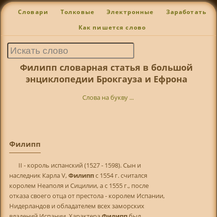
Словари
Толковые
Электронные
Заработать
Как пишется слово
Филипп словарная статья в большой
энциклопедии Брокгауза и Ефрона
Слова на букву ...
Филипп
II - король испанский (1527 - 1598). Сын и
наследник Карла V,
Филипп
с 1554 г. считался
королем Неаполя и Сицилии, а с 1555 г., после
отказа своего отца от престола - королем Испании,
Нидерландов и обладателем всех заморских
владений Испании. Характера
Филипп
был