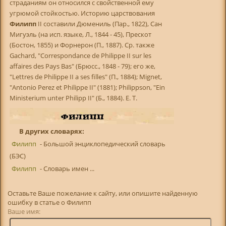
страданиям он относился с свойственной ему
угрюмой стойкостью. Историю царствования
Филипп
II составили Дюмениль (Пар., 1822), Сан
Мигуэль (на исп. языке, Л., 1844 - 45), Прескот
(Бостон, 1855) и Форнерон (П., 1887). Ср. также
Gachard, "Correspondance de Philippe II sur les
affaires des Pays Bas" (Брюсс., 1848 - 79); его же,
"Lettres de Philippe II a ses filles" (П., 1884); Mignet,
"Antonio Perez et Philippe II" (1881); Philippson, "Ein
Ministerium unter Philipp II" (Б., 1884). Е. Т.
В других словарях:
Филипп
- Большой энциклопедический словарь
(БЭС)
Филипп
- Словарь имен ...
Оставьте Ваше пожелание к сайту, или опишите найденную
ошибку в статье о Филипп
Ваше имя: