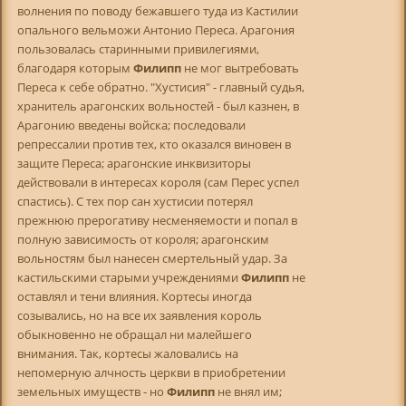
волнения по поводу бежавшего туда из Кастилии
опального вельможи Антонио Переса. Арагония
пользовалась старинными привилегиями,
благодаря которым
Филипп
не мог вытребовать
Переса к себе обратно. "Хустисия" - главный судья,
хранитель арагонских вольностей - был казнен, в
Арагонию введены войска; последовали
репрессалии против тех, кто оказался виновен в
защите Переса; арагонские инквизиторы
действовали в интересах короля (сам Перес успел
спастись). С тех пор сан хустисии потерял
прежнюю прерогативу несменяемости и попал в
полную зависимость от короля; арагонским
вольностям был нанесен смертельный удар. За
кастильскими старыми учреждениями
Филипп
не
оставлял и тени влияния. Кортесы иногда
созывались, но на все их заявления король
обыкновенно не обращал ни малейшего
внимания. Так, кортесы жаловались на
непомерную алчность церкви в приобретении
земельных имуществ - но
Филипп
не внял им;