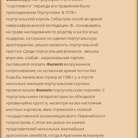
"счастливого" периода его правления было
присоединение Португалии. В 1578 г.
португальский король Себастиан погиб во время
североафриканской экспедиции. Ф., основываясь
на праве наследования по родству и на богатых
подарках, которыми он оделил португальскую
аристократию, решил захватить португальский
престол. Среди португальцев возникла - весьма,
впрочем, слабая - национальная партия,
пытавшаяся оказать
Филипп
вооруженное
сопротивление; но испанская армия почти без
борьбы заняла всю страну (в 1580 г.), а спустя
несколько месяцев португальские кортесы
провозгласили
Филипп
португальским королем. С
португальскими сепаратистами он обходился
чрезвычайно круто и, несмотря на все настояния
местных кортесов, явно стремился к полной
государственной ассимиляции всего Пиренейского
полуострова. С этою же целью он казнил
представителей нескольких знатнейших
арагонских семейств, когда в Арагонии вспыхнули