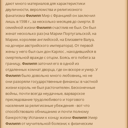
дают много материалов для характеристики
двуличности, вероломства и религиозного
фанатизма
Филипп
Мир с Францией он заключил
лишь в 1598 г., за несколько месяцев до смерти. В
семейной жизни
Филипп
счастлив не был. Он был
женат несколько раз (на Марии Португальской, на
Марии, королеве английской, на Елизавете Валуа,
на дочери австрийского императора). От первой
жены у него был сын дон Карлос , находившийся в
смертельной вражде с отцом. Боясь его побега за
границу,
Филипп
заточил его в одной из
отдаленных комнат дворца, где он вскоре и умер. У
Филипп
было довольно много любовниц, но не
они разоряли государственные финансы: в частной
жизни король не был расточителен. Бесконечные
войны, почти всегда неудачные, варварское
преследование трудолюбивого и торгового
населения за религиозные убеждения - вот что
способствовало обнищанию и почти полному
банкротству Испании к концу жизни
Филипп
Умер
Филипп
от мучительной болезни; к физическим