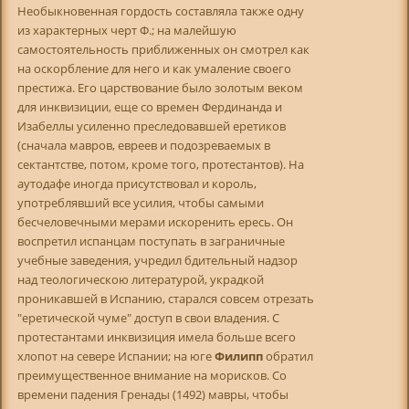
Необыкновенная гордость составляла также одну
из характерных черт Ф.; на малейшую
самостоятельность приближенных он смотрел как
на оскорбление для него и как умаление своего
престижа. Его царствование было золотым веком
для инквизиции, еще со времен Фердинанда и
Изабеллы усиленно преследовавшей еретиков
(сначала мавров, евреев и подозреваемых в
сектантстве, потом, кроме того, протестантов). На
аутодафе иногда присутствовал и король,
употреблявший все усилия, чтобы самыми
бесчеловечными мерами искоренить ересь. Он
воспретил испанцам поступать в заграничные
учебные заведения, учредил бдительный надзор
над теологическою литературой, украдкой
проникавшей в Испанию, старался совсем отрезать
"еретической чуме" доступ в свои владения. С
протестантами инквизиция имела больше всего
хлопот на севере Испании; на юге
Филипп
обратил
преимущественное внимание на морисков. Со
времени падения Гренады (1492) мавры, чтобы