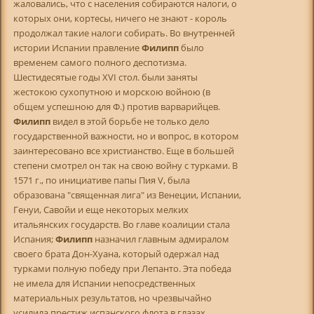
жаловались, что с населения собираются налоги, о
которых они, кортесы, ничего не знают - король
продолжал такие налоги собирать. Во внутренней
истории Испании правление
Филипп
было
временем самого полного деспотизма.
Шестидесятые годы XVI стол. были заняты
жестокою сухопутною и морскою войною (в
общем успешною для Ф.) против варварийцев.
Филипп
видел в этой борьбе не только дело
государственной важности, но и вопрос, в котором
заинтересовано все христианство. Еще в большей
степени смотрел он так на свою войну с турками. В
1571 г., по инициативе папы Пия V, была
образована "священная лига" из Венеции, Испании,
Генуи, Савойи и еще некоторых мелких
итальянских государств. Во главе коалиции стала
Испания;
Филипп
назначил главным адмиралом
своего брата Дон-Хуана, который одержал над
турками полную победу при Лепанто. Эта победа
не имела для Испании непосредственных
материальных результатов, но чрезвычайно
усилила престиж испанского флота в глазах