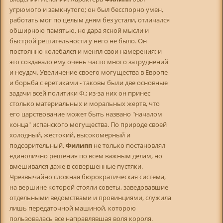
угрюмого и замкнутого; он был бесспорно умен,
работать мог по целым дням без устали, отличался
обширною памятью, но дара ясной мысли и
быстрой решительности у него не было. Он
постоянно колебался и менял свои намерения; и
это создавало ему очень часто много затруднений
и неудач. Увеличение своего могущества в Европе
и борьба с еретиками - таковы были две основные
задачи всей политики Ф.; из-за них он принес
столько материальных и моральных жертв, что
его царствование может быть названо "началом
конца" испанского могущества. По природе своей
холодный, жестокий, высокомерный и
подозрительный,
Филипп
не только постановлял
единолично решения по всем важным делам, но
вмешивался даже в совершенные пустяки.
Чрезвычайно сложная бюрократическая система,
на вершине которой стояли советы, заведовавшие
отдельными ведомствами и провинциями, служила
лишь передаточной машиной, которою
пользовалась все направлявшая воля короля.