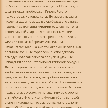
правительством искатель приключений, нападал
на берега заатлантических владений Испании, не
щадя иногда и побережья Пиренейского
полуострова. Наконец, когда Елизавета послала
нидерландцам помощь в виде большого отряда
пехоты и артиллерии,
Филипп
решился нанести
решительный удар "еретичке"; казнь Марии
Стюарт только ускорила его решение. В 1588 г.
Филипп
послал к берегам Англии, под
начальством Медина-Сидоти, огромный флот (130
больших военных кораблей) - "непобедимую
армаду", которая погибла от бури и удачных
нападений оборонительной английской эскадры.
Филипп
принял известие об этом несчастье с
необыкновенным наружным спокойствием, но на
деле, как это было ясно для приближенных, оно
весьма сильно угнетало его. Мира с Елизаветою он
все же не заключил и до конца его жизни Испания
подвергалась жестоким нападениям со стороны
английского флота: казна
Филипп
была до такой
степени истощена, что выстроить мало-мальски
сильный оборонительный флот он решительно не