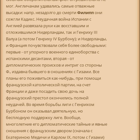
мог. Англичанам удавались самые отважные
высадки: напр. незадолго до смерти
Филипп
они
сожгли Кадикс. Неудачная война Испании с
Англией развязала руки как восставшим и
отложившимся Нидерландам, так и Генриху III
Валуа (а потом Генриху IV Бурбону); и Нидерланды,
и Франция почувствовали себя более свободными:
первые - от упорного военного единоборства с
испанскими десантами, вторая - от
дипломатических происков и интриг со стороны
Ф., издавна бывшего в сношениях с Гизами. Все
планы его поживиться как-нибудь, при помощи
французской католической партии, на счет
Франции и даже посадить свою дочь на
французский престол окончились полной
неудачей. Во время борьбы лиги с Генрихом
Бурбоном он оказывал деятельную, но
бесплодную поддержку лиге. Вообще,
многолетние его дипломатические тайные и явные
сношения с французским двором (сначала с
Екатериною Медичи и Карлом IX, потом с Гизами)