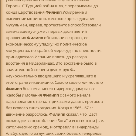
Европы. С Турцией война шла, с перерывами, до
конца царствования
Филипп
Усмирение и
выселение морисков, жестокое преследование
мусульман, евреев, протестантов способствовали
замечавшемуся уже с первых десятилетий
правления
Филипп
обнищанию страны, ее
экономическому упадку; но политическое
могущество, по крайней мере судя по внешности,
принадлежало Испании вплоть до разгара
восстания в Нидерландах. Это восстание было в
значительной степени делом рук Ф.,
неукоснительно вводившего и укреплявшего в
этой стране инквизицию. Самою своею личностью
Филипп
был ненавистен нидерландцам; на все
жалобы и моления
Филипп
с самого начала
царствования отвечал приказами давить еретиков
без всякого снисхождения. Когда в 1565 - 67 гг.
движение разрослось,
Филипп
сказал, что "даст
возмездие за оскорбление Бога" и его святыни (т. е.
католических храмов), и отправил в Нидерланды
Альбу, одного из лучших своих боевых генералов.