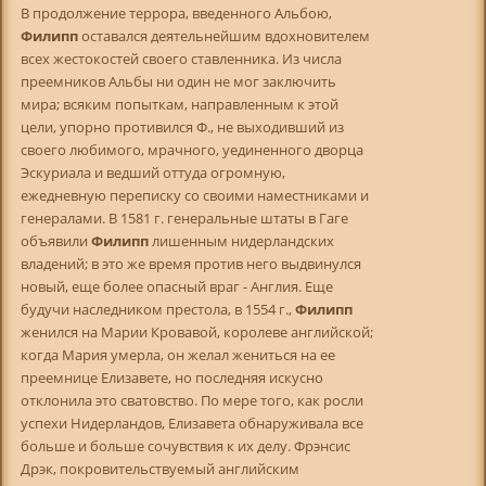
В продолжение террора, введенного Альбою,
Филипп
оставался деятельнейшим вдохновителем
всех жестокостей своего ставленника. Из числа
преемников Альбы ни один не мог заключить
мира; всяким попыткам, направленным к этой
цели, упорно противился Ф., не выходивший из
своего любимого, мрачного, уединенного дворца
Эскуpиaлa и ведший оттуда огромную,
ежедневную переписку со своими наместниками и
генералами. В 1581 г. генеральные штаты в Гаге
объявили
Филипп
лишенным нидерландских
владений; в это же время против него выдвинулся
новый, еще более опасный враг - Англия. Еще
будучи наследником престола, в 1554 г.,
Филипп
женился на Марии Кровавой, королеве английской;
когда Мария умерла, он желал жениться на ее
преемнице Елизавете, но последняя искусно
отклонила это сватовство. По мере того, как росли
успехи Нидерландов, Елизавета обнаруживала все
больше и больше сочувствия к их делу. Фрэнсис
Дрэк, покровительствуемый английским