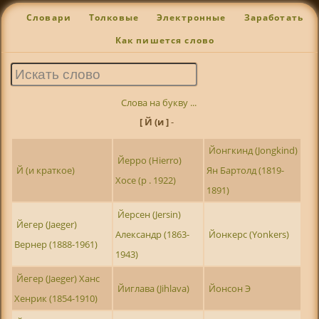
Словари
Толковые
Электронные
Заработать
Как пишется слово
Слова на букву ...
[ Й (и ]
-
Йонгкинд (Jongkind)
Йерро (Hierro)
Й (и краткое)
Ян Бартолд (1819-
Хосе (р . 1922)
1891)
Йерсен (Jersin)
Йегер (Jaeger)
Александр (1863-
Йонкерс (Yonkers)
Вернер (1888-1961)
1943)
Йегер (Jaeger) Ханс
Йиглава (Jihlava)
Йонсон Э
Хенрик (1854-1910)