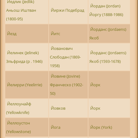
Йедлик (Jedlik)
Йордан (Jordan)
Аньош Иштван
Йиржи Подебрад
Йоргу (1888-1986)
(1800-95)
Йорданс (Jordaens)
Йезд
Йитс
Якоб
Йованович
Йелинек (Jelinek)
Йорданс (Jordaens)
Слободан (1869-
Эльфрида (р . 1946)
Якоб (1593-1678)
1958)
Йовине (Jovine)
Йелирри (Yeelirrie)
Франческо (1902-
Йорк
50)
Йеллоунайф
Йовков
Йорк
(Yellowknife)
Йеллоустон
Йога
Йорк (York)
(Yellowstone)