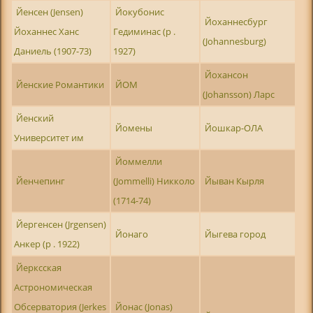
Йенсен (Jensen)
Йокубонис
Йоханнесбург
Йоханнес Ханс
Гедиминас (р .
(Johannesburg)
Даниель (1907-73)
1927)
Йохансон
Йенские Романтики
ЙОМ
(Johansson) Ларс
Йенский
Йомены
Йошкар-ОЛА
Университет им
Йоммелли
Йенчепинг
(Jommelli) Никколо
Йыван Кырля
(1714-74)
Йергенсен (Jrgensen)
Йонаго
Йыгева город
Анкер (р . 1922)
Йерксская
Астрономическая
Обсерватория (Jerkes
Йонас (Jonas)