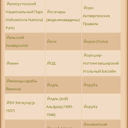
Йеллоустонский
Йорк-
Национальный Парк
Йогачары
Антверпенские
(Yellowstone National
(виджнянавадины)
Правила
Park)
Йельский
Йоги
Йорки (Yorks)
Университет
Йоркшир-
Йемен
ЙОД
Ноттингемширский
Угольный Бассейн
Йеменцы (арабы
Йодль
Йоруба
Йемена)
Йодль (Jodl)
ЙЕН Зигмунд (р .
Альфред (1890-
Йоруба
1937)
1946)
Йосемитская