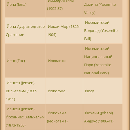
Йожеф Аттила
Йена (Jena)
Долина (Yosemite
(1905-37)
Valley)
Йосемитский
Йена-Ауэрштедтское
Йокаи Мор (1825-
Водопад (Yosemite
Сражение
1904)
Fall)
Йосемитский
Национальный
Йенс (Енс)
Йоккаити
Парк (Yosemite
National Park)
Йенсен (Jensen)
Вильгельм (1837-
Йокосука
Йосу
1911)
Йенсен (Jensen)
Йокохама
Йохани (Johani)
Йоханнес Вильхельм
(Иокогама)
Андрус (1906-41)
(1873-1950)