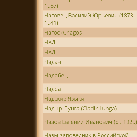
1987)
Чаговец Василий Юрьевич (1873-
1941)
Чагос (Chagos)
ЧАД
ЧАД
Чадан
Чадобец
Чадра
Чадские Языки
Чадыр-Лунга (Ciadir-Lunga)
Чазов Евгений Иванович (р . 1929
Чазы заповедник в Российской