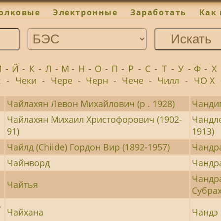
олковые
Электронные
Заработать
Как 
И
-
Й
-
К
-
Л
-
М
-
Н
-
О
-
П
-
Р
-
С
-
Т
-
У
-
Ф
-
Х
к
-
Чеки
-
Чере
-
Черн
-
Чече
-
Чилл
-
ЧО Х
Чайлахян Левон Михайлович (р . 1928)
Чанди
Чайлахян Михаил Христофорович (1902-
Чандле
91)
1913)
Чайлд (Childe) Гордон Вир (1892-1957)
Чандра
Чайнворд
Чандра
Чандра
Чайтья
Субрах
-
Чайхана
Чандэ