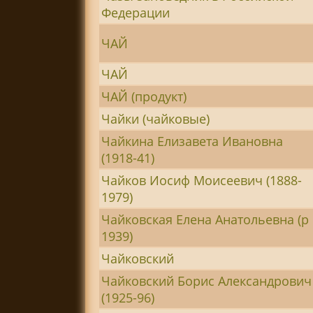
Федерации
ЧАЙ
ЧАЙ
ЧАЙ (продукт)
Чайки (чайковые)
Чайкина Елизавета Ивановна
(1918-41)
Чайков Иосиф Моисеевич (1888-
1979)
Чайковская Елена Анатольевна (р 
1939)
Чайковский
Чайковский Борис Александрович
(1925-96)