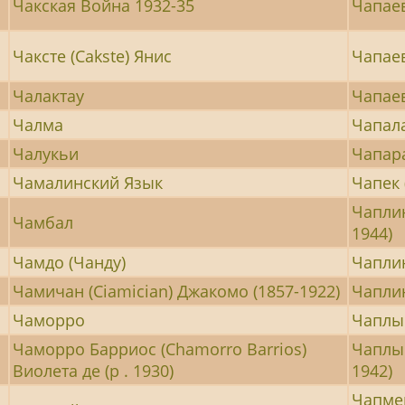
Чакская Война 1932-35
Чапаев
Чаксте (Cakste) Янис
Чапаев
Чалактау
Чапае
Чалма
Чапала
Чалукьи
Чапар
Чамалинский Язык
Чапек 
Чаплин
Чамбал
1944)
Чамдо (Чанду)
Чаплин
Чамичан (Ciamician) Джакомо (1857-1922)
Чаплин
Чаморро
Чаплы
Чаморро Барриос (Chamorro Barrios)
Чаплыг
)
Виолета де (р . 1930)
1942)
Чапме