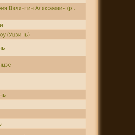
ия Валентин Алексеевич (р .
и
у (Уцзинь)
нь
нцзе
а
нь
в