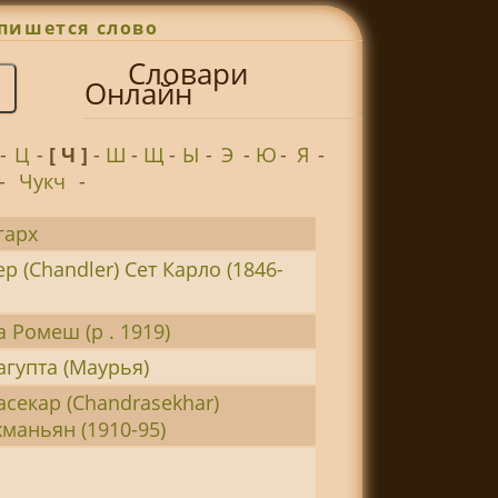
пишется слово
Словари
Онлайн
-
Ц
-
[ Ч ]
-
Ш
-
Щ
-
Ы
-
Э
-
Ю
-
Я
-
-
Чукч
-
гарх
р (Chandler) Сет Карло (1846-
 Ромеш (р . 1919)
гупта (Маурья)
секар (Chandrasekhar)
маньян (1910-95)