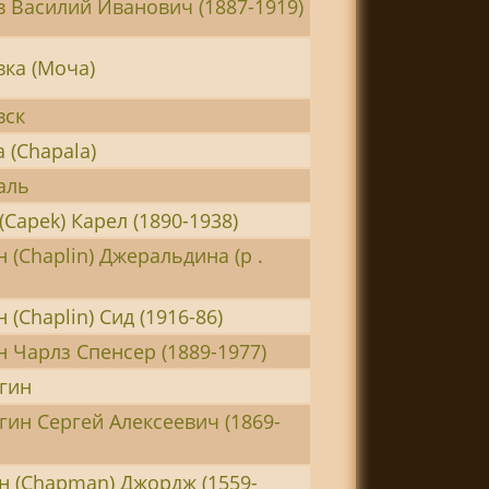
 Василий Иванович (1887-1919)
ка (Моча)
вск
 (Chapala)
аль
(Capek) Карел (1890-1938)
 (Chaplin) Джеральдина (р .
 (Chaplin) Сид (1916-86)
 Чарлз Спенсер (1889-1977)
гин
ин Сергей Алексеевич (1869-
н (Chapman) Джордж (1559-