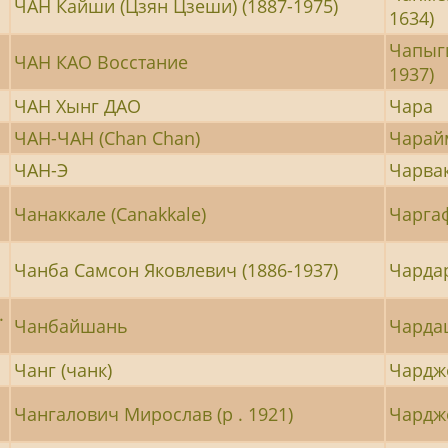
ЧАН Кайши (Цзян Цзеши) (1887-1975)
1634)
Чапыги
ЧАН КАО Восстание
1937)
ЧАН Хынг ДАО
Чара
ЧАН-ЧАН (Chan Chan)
Чарай
ЧАН-Э
Чарва
Чанаккале (Canakkale)
Чаргаф
Чанба Самсон Яковлевич (1886-1937)
Чарда
.
Чанбайшань
Чардаш
Чанг (чанк)
Чардж
Чангалович Мирослав (р . 1921)
Чардж