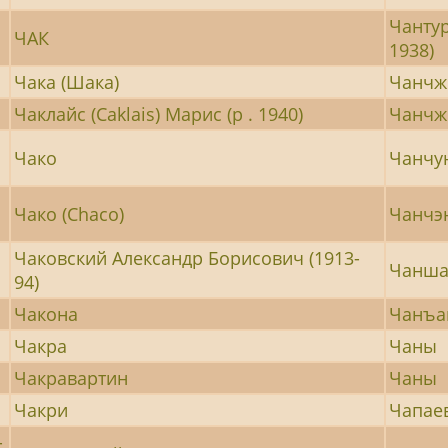
Чантур
ЧАК
1938)
Чака (Шака)
Чанчж
Чаклайс (Caklais) Марис (р . 1940)
Чанчжо
Чако
Чанчу
Чако (Chaco)
Чанчэ
Чаковский Александр Борисович (1913-
Чанш
94)
Чакона
Чанъа
Чакра
Чаны
Чакравартин
Чаны
Чакри
Чапае
-