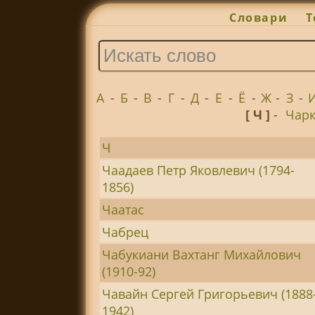
Словари
Т
А
-
Б
-
В
-
Г
-
Д
-
Е
-
Ё
-
Ж
-
З
-
[ Ч ]
-
Чар
Ч
Чаадаев Петр Яковлевич (1794-
1856)
Чаатас
Чабрец
Чабукиани Вахтанг Михайлович
(1910-92)
Чавайн Сергей Григорьевич (1888
1942)