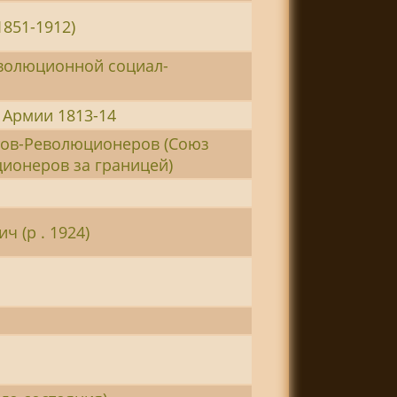
851-1912)
еволюционной социал-
 Армии 1813-14
тов-Революционеров (Союз
ионеров за границей)
 (р . 1924)