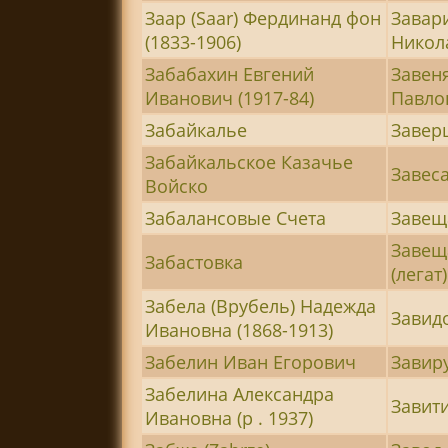
Заар (Saar) Фердинанд фон
Завар
(1833-1906)
Никола
Забабахин Евгений
Завен
Иванович (1917-84)
Павлов
Забайкалье
Заверц
Забайкальское Казачье
Завес
Войско
Забалансовые Счета
Завещ
Завещ
Забастовка
(легат)
Забела (Врубель) Надежда
Завид
Ивановна (1868-1913)
Забелин Иван Егорович
Завир
Забелина Александра
Завит
Ивановна (р . 1937)