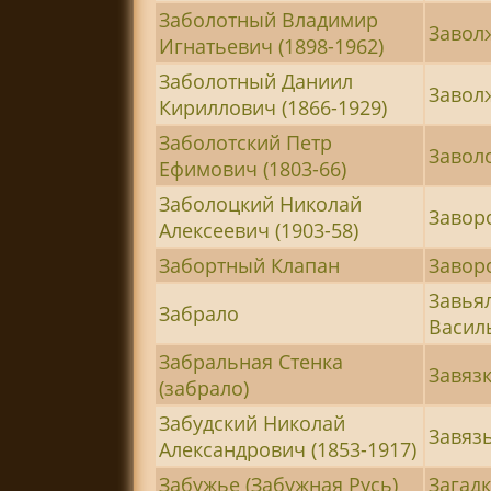
Заболотный Владимир
Завол
Игнатьевич (1898-1962)
Заболотный Даниил
Завол
Кириллович (1866-1929)
Заболотский Петр
Завол
Ефимович (1803-66)
Заболоцкий Николай
Завор
Алексеевич (1903-58)
Забортный Клапан
Завор
Завья
Забрало
Василь
Забральная Стенка
Завяз
(забрало)
Забудский Николай
Завяз
Александрович (1853-1917)
Забужье (Забужная Русь)
Загад