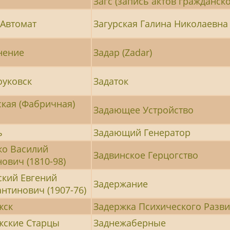
Загс (запись актов гражданск
-Автомат
Загурская Галина Николаевна 
нение
Задар (Zadar)
оуковск
Задаток
ская (Фабричная)
Задающее Устройство
ь
Задающий Генератор
ко Василий
Задвинское Герцогство
ович (1810-98)
ский Евгений
Задержание
нтинович (1907-76)
жск
Задержка Психического Разви
жские Старцы
Заднежаберные