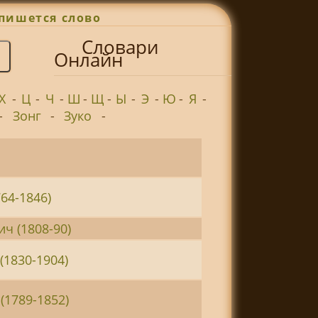
пишется слово
Словари
Онлайн
Х
-
Ц
-
Ч
-
Ш
-
Щ
-
Ы
-
Э
-
Ю
-
Я
-
-
Зонг
-
Зуко
-
64-1846)
ч (1808-90)
(1830-1904)
(1789-1852)