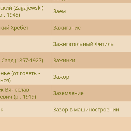
ский (Zagajewski)
Заем
р . 1945)
ский Хребет
Зажигание
Зажигательный Фитиль
 Саад (1857-1927)
Зажинки
нье (от говеть -
Зажор
ься)
ек Вячеслав
Заземление
вич (р . 1919)
ск
Зазор в машиностроении