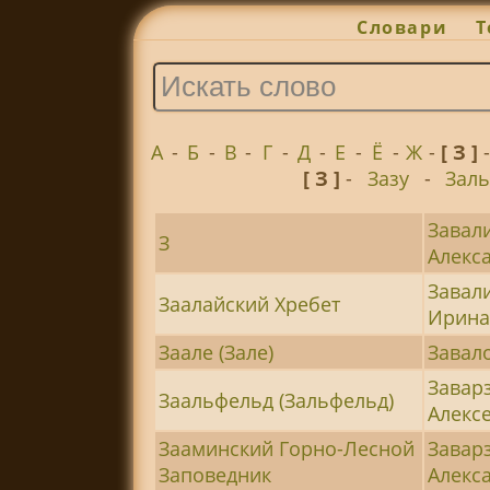
Словари
Т
А
-
Б
-
В
-
Г
-
Д
-
Е
-
Ё
-
Ж
-
[ З ]
[ З ]
-
Зазу
-
Заль
Завал
З
Алекса
Завал
Заалайский Хребет
Ирина
Заале (Зале)
Завал
Завар
Заальфельд (Зальфельд)
Алексе
Зааминский Горно-Лесной
Завар
Заповедник
Алекса