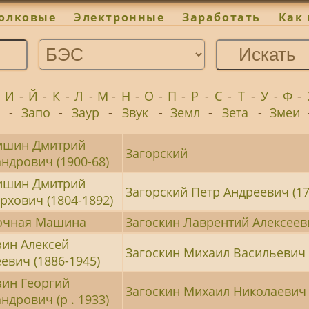
олковые
Электронные
Заработать
Как 
-
И
-
Й
-
К
-
Л
-
М
-
Н
-
О
-
П
-
Р
-
С
-
Т
-
У
-
Ф
-
-
Запо
-
Заур
-
Звук
-
Земл
-
Зета
-
Змеи
ишин Дмитрий
Загорский
ндрович (1900-68)
ишин Дмитрий
Загорский Петр Андреевич (17
рхович (1804-1892)
очная Машина
Загоскин Лаврентий Алексееви
зин Алексей
Загоскин Михаил Васильевич 
евич (1886-1945)
зин Георгий
Загоскин Михаил Николаевич 
ндрович (р . 1933)