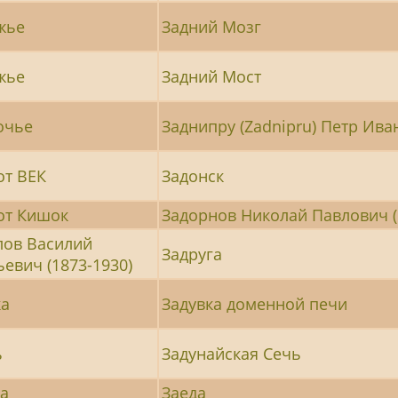
жье
Задний Мозг
жье
Задний Мост
очье
Заднипру (Zadnipru) Петр Ива
от ВЕК
Задонск
от Кишок
Задорнов Николай Павлович (
лов Василий
Задруга
евич (1873-1930)
ка
Задувка доменной печи
ь
Задунайская Сечь
ка
Заеда