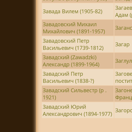
Загаев
Завада Вилем (1905-82)
Адам (
Завадовский Михаил
Заган
Михайлович (1891-1957)
Завадовский Петр
Загар
Васильевич (1739-1812)
Завадский (Zawadzki)
Заглул
Александр (1899-1964)
Завадский Петр
Загове
Васильевич (1838-?)
постит
Завадский Сильвестр (р .
Загон
1921)
Франце
Завадский Юрий
Загор
Александрович (1894-1977)