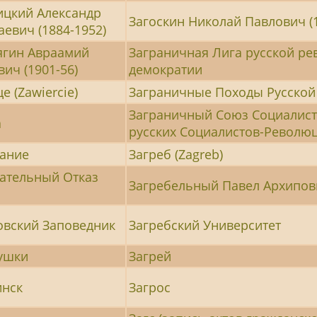
ицкий Александр
Загоскин Николай Павлович (1
евич (1884-1952)
ягин Авраамий
Заграничная Лига русской р
ич (1901-56)
демократии
е (Zawiercie)
Заграничные Походы Русской
Заграничный Союз Социалис
а
русских Социалистов-Революц
ание
Загреб (Zagreb)
ательный Отказ
Загребельный Павел Архипович
овский Заповедник
Загребский Университет
ушки
Загрей
инск
Загрос