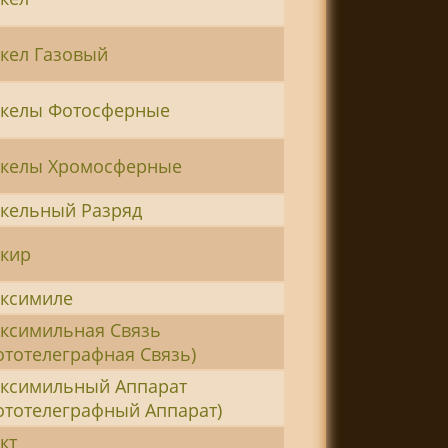
кел Газовый
келы Фотосферные
келы Хромосферные
кельный Разряд
кир
ксимиле
ксимильная Связь
ототелеграфная Связь)
ксимильный Аппарат
ототелеграфный Аппарат)
кт