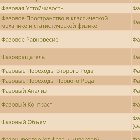
Фазовая Устойчивость
Фа
Фазовое Пространство в классической
Фа
механике и статистической физике
Фазовое Равновесие
Фа
Фазовращатель
Фа
Фазовые Переходы Второго Рода
Фа
Фазовые Переходы Первого Рода
Фа
Фазовый Анализ
Фа
Фазовый Контраст
Фа
Фа
Фазовый Объем
(ф
Фазоинвертор (от фаза и инвертор)
Фа