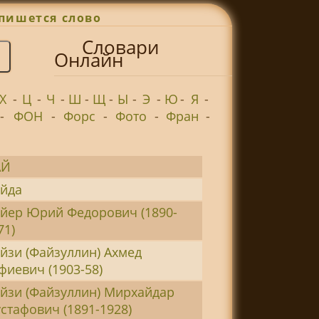
пишется слово
Словари
Онлайн
Х
-
Ц
-
Ч
-
Ш
-
Щ
-
Ы
-
Э
-
Ю
-
Я
-
-
ФОН
-
Форс
-
Фото
-
Фран
-
АЙ
йда
йер Юрий Федорович (1890-
71)
йзи (Файзуллин) Ахмед
фиевич (1903-58)
йзи (Файзуллин) Мирхайдар
стафович (1891-1928)