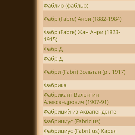
Фаблио (фабльо)
Фабр (Fabre) Анри (1882-1984)
Фабр (Fabre) Жан Анри (1823-
1915)
Фабр Д
Фабр Д
Фабри (Fabri) Зольтан (р . 1917)
Фабрика
Фабрикант Валентин
Александрович (1907-91)
Фабриций из Аквапенденте
Фабрициус (Fabricius)
Фабрициус (Fabritius) Карел