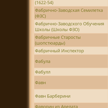
(1622-54)
Фабрично-Заводская Семилетка
(ФЗС)
Фабрично-Заводского Обучения
Школы (Школы ФЗО)
Фабричные Старосты
(шопстюарды)
Фабричный Инспектор
Фабула
Фабулл
Фавн
Фавн Барберини
Фаворин из Арелата