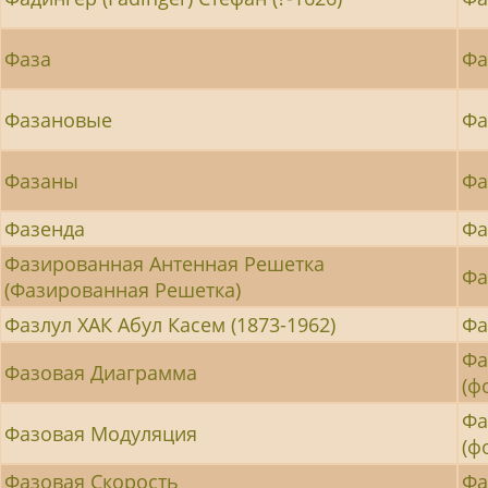
Фаза
Фа
Фазановые
Фа
Фазаны
Фа
Фазенда
Фа
Фазированная Антенная Решетка
Фа
(Фазированная Решетка)
Фазлул ХАК Абул Касем (1873-1962)
Фа
Фа
Фазовая Диаграмма
(ф
Фа
Фазовая Модуляция
(ф
Фазовая Скорость
Фа