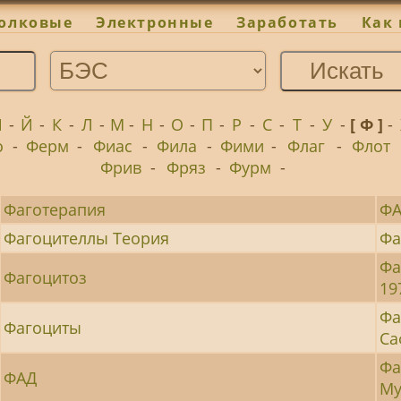
олковые
Электронные
Заработать
Как 
И
-
Й
-
К
-
Л
-
М
-
Н
-
О
-
П
-
Р
-
С
-
Т
-
У
-
[ Ф ]
-
о
-
Ферм
-
Фиас
-
Фила
-
Фими
-
Флаг
-
Флот
Фрив
-
Фряз
-
Фурм
-
Фаготерапия
Ф
Фагоцителлы Теория
Фа
Фа
Фагоцитоз
19
Фа
Фагоциты
Са
Фа
ФАД
Му