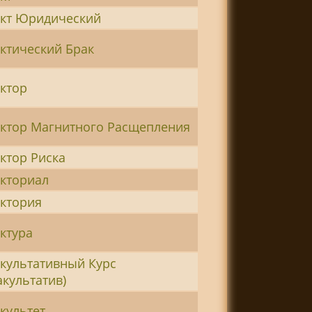
кт Юридический
ктический Брак
ктор
ктор Магнитного Расщепления
ктор Риска
кториал
ктория
ктура
культативный Курс
акультатив)
культет