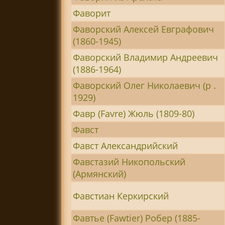
Фаворит
Фаворский Алексей Евграфович
(1860-1945)
Фаворский Владимир Андреевич
(1886-1964)
Фаворский Олег Николаевич (р .
1929)
Фавр (Favre) Жюль (1809-80)
Фавст
Фавст Александрийский
Фавстазий Никопольский
(Армянский)
Фавстиан Керкирский
Фавтье (Fawtier) Робер (1885-