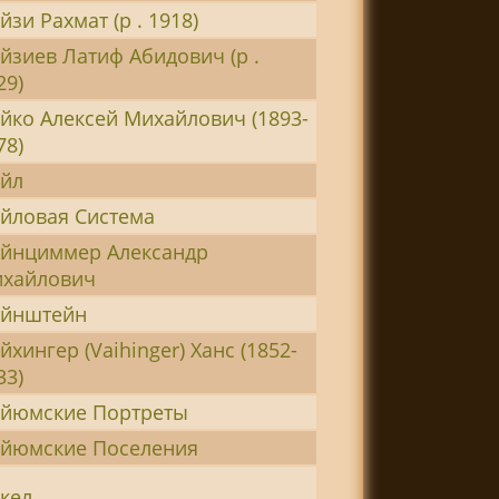
йзи Рахмат (р . 1918)
йзиев Латиф Абидович (р .
29)
йко Алексей Михайлович (1893-
78)
йл
йловая Система
йнциммер Александр
хайлович
йнштейн
йхингер (Vaihinger) Ханс (1852-
33)
йюмские Портреты
йюмские Поселения
кел