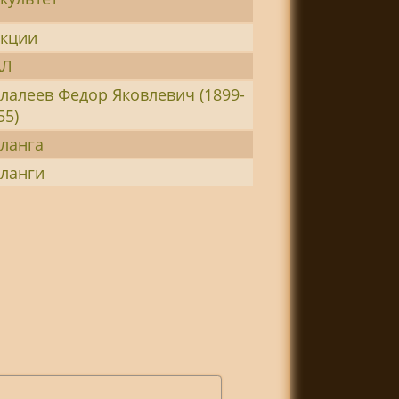
кции
АЛ
лалеев Федор Яковлевич (1899-
55)
ланга
ланги