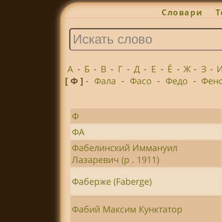
Словари
Т
А
-
Б
-
В
-
Г
-
Д
-
Е
-
Ё
-
Ж
-
З
-
[ Ф ]
-
Фала
-
Фасо
-
Федо
-
Фен
Ф
ФА
Фабелинский Иммануил
Лазаревич (р . 1911)
Фаберже (Faberge)
Фабий Максим Кунктатор