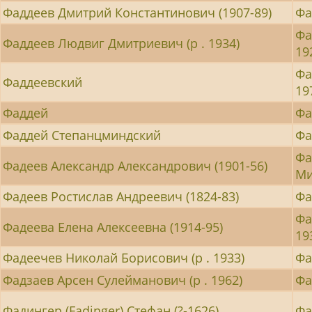
Фаддеев Дмитрий Константинович (1907-89)
Фа
Фа
Фаддеев Людвиг Дмитриевич (р . 1934)
19
Фа
Фаддеевский
19
Фаддей
Фа
Фаддей Степанцминдский
Фа
Фа
Фадеев Александр Александрович (1901-56)
Ми
Фадеев Ростислав Андреевич (1824-83)
Фа
Фа
Фадеева Елена Алексеевна (1914-95)
19
Фадеечев Николай Борисович (р . 1933)
Фа
Фадзаев Арсен Сулейманович (р . 1962)
Фа
Фадингер (Fadinger) Стефан (?-1626)
Фа