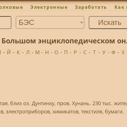
олковые
Электронные
Заработать
Как 
в Большом энциклопедическом он
И
-
Й
-
К
-
Л
-
М
-
Н
-
О
-
П
-
Р
-
С
-
Т
-
У
-
Ф
-
Х
тая, близ оз. Дунтинху, пров. Хунань. 230 тыс. жит
ов, электроприборов, химикатов, текстиля, бумаги.