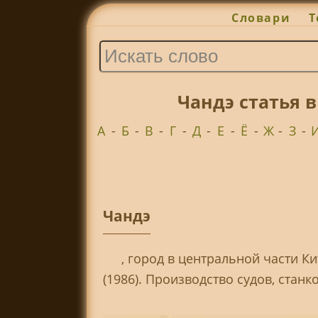
Словари
Т
Чандэ статья 
А
-
Б
-
В
-
Г
-
Д
-
Е
-
Ё
-
Ж
-
З
-
Чандэ
, город в центральной части Ки
(1986). Производство судов, станк