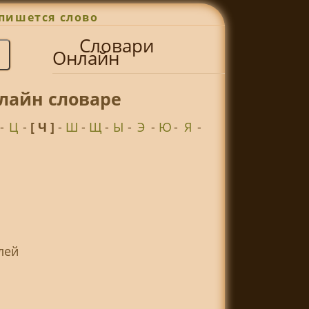
пишется слово
Словари
Онлайн
лайн словаре
-
Ц
-
[ Ч ]
-
Ш
-
Щ
-
Ы
-
Э
-
Ю
-
Я
-
елей