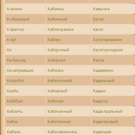
К-мезон
Кабинка
Кавычка
К-образный
Кабинный
Кагал
К-фактор
Каблограмма
Кагат
К-эрг
Каблук
Кагатирование
Ка
Каблучный
Кагатоукладчик
Ка-буксир
Каблучок
Кагор
Ка-заправщик
Каболка
Кадаверин
Ка-робот
Каболочный
Кадальный
Кааба
Каборный
Каданс
Каб(б)ал
Каботаж
Кадастр
Кабаить
Каботажный
Кадастральный
Кабак
Каботажник
Кадастровый
Кабала
Каботажничать
Каденция