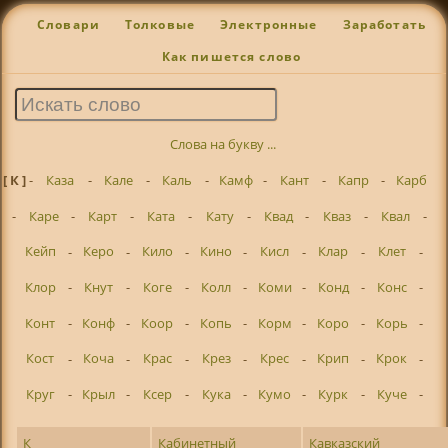
Словари
Толковые
Электронные
Заработать
Как пишется слово
Слова на букву ...
[ К ]
-
Каза
-
Кале
-
Каль
-
Камф
-
Кант
-
Капр
-
Карб
-
Каре
-
Карт
-
Ката
-
Кату
-
Квад
-
Кваз
-
Квал
-
Кейп
-
Керо
-
Кило
-
Кино
-
Кисл
-
Клар
-
Клет
-
Клор
-
Кнут
-
Коге
-
Колл
-
Коми
-
Конд
-
Конс
-
Конт
-
Конф
-
Коор
-
Копь
-
Корм
-
Коро
-
Корь
-
Кост
-
Коча
-
Крас
-
Крез
-
Крес
-
Крип
-
Крок
-
Круг
-
Крыл
-
Ксер
-
Кука
-
Кумо
-
Курк
-
Куче
-
К
Кабинетный
Кавказский