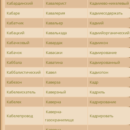
Кабардинский
Кавалерист
Кадмиево-никелевый
Кабаре
Кавалерия
Кадмиесодержать
Кабатчик
Кавальер
Кадмий
Кабацкий
Кавалькада
Кадмийорганический
Кабачковый
Кавардак
Кадмикон
Кабачок
Кавасаки
Кадмирование
Каббала
Каватина
Кадмированный
Каббалистический
Кавел
Кадмопон
Кабезон
Каверза
Кадр
Кабелеискатель
Каверзный
Кадриль
Кабелек
Каверна
Кадрирование
Каверна-
Кабелепровод
Кадрировать
газохранилище
Каверна-