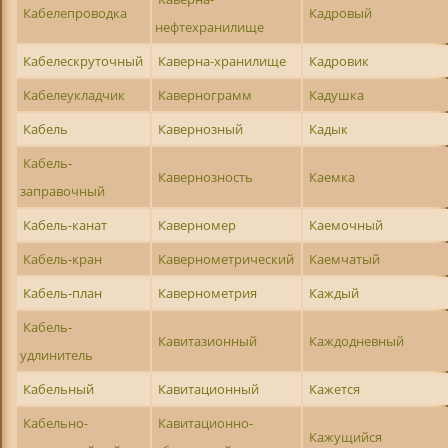
Кабелепроводка
Кадровый
нефтехранилище
Кабелескруточный
Каверна-хранилище
Кадровик
Кабелеукладчик
Кавернограмм
Кадушка
Кабель
Кавернозный
Кадык
Кабель-
Кавернозность
Каемка
заправочный
Кабель-канат
Каверномер
Каемочный
Кабель-кран
Кавернометрический
Каемчатый
Кабель-план
Кавернометрия
Каждый
Кабель-
Кавитазионный
Каждодневный
удлинитель
Кабельный
Кавитационный
Кажется
Кабельно-
Кавитационно-
Кажущийся