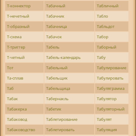
Т-коннектор
Табачный
Табличный
Т-нечетный
Табачник
Табло
Т-образный
Табачница
Табльдот
Т-схема
Табачок
Табор
Т-триггер
Табель
Таборный
Т-четный
Табель-календарь
Табу
Тот
Табельный
Табулирование
Та-сплав
Табельщик
Табулировать
Таб
Табельщица
Табуляграмма
Табак
Табернакль
Табулятор
Табакерка
Табетик
Табуляторный
Табаковод
Таблетирование
Табулят
Табаководство
Таблетировать
Табуляция