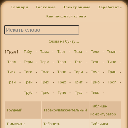
Словари
Толковые
Электронные
Заработать
Как пишется слово
Слова на букву ...
[ Труд ]
-
Табу
-
Тама
-
Тарт
-
Теза
-
Теле
-
Темн
-
Тепл
-
Терм
-
Терм
-
Терп
-
Тете
-
Техн
-
Тино
-
Тиск
-
Того
-
Толс
-
Тонк
-
Тори
-
Точе
-
Тран
-
Тран
-
Трей
-
Трех
-
Трех
-
Триг
-
Трио
-
Трог
-
Труб
-
Тряс
-
Тупе
-
Тусс
-
Тявк
-
Таблица-
Трудный
Табакоувлажнительный
конфигуратор
Т-импульс
Табанить
Табличка