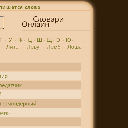
пишется слово
Словари
Онлайн
Т
-
У
-
Ф
-
Ц
-
Ш
-
Щ
-
Э
-
Ю
-
-
Лито
-
Лову
-
Ломб
-
Лоша
-
зир
редатчик
й
-термоядерный
имия