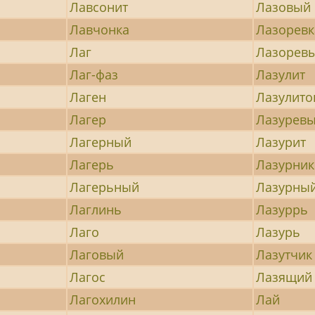
Лавсонит
Лазовый
Лавчонка
Лазоревк
Лаг
Лазорев
Лаг-фаз
Лазулит
Лаген
Лазулит
Лагер
Лазурев
Лагерный
Лазурит
Лагерь
Лазурник
Лагерьный
Лазурны
Лаглинь
Лазуррь
Лаго
Лазурь
Лаговый
Лазутчик
Лагос
Лазящий
Лагохилин
Лай