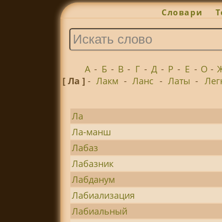
Словари
Т
А
-
Б
-
В
-
Г
-
Д
-
Р
-
Е
-
О
-
[ Ла ]
-
Лакм
-
Ланс
-
Латы
-
Лег
Ла
Ла-манш
Лабаз
Лабазник
Лабданум
Лабиализация
Лабиальный