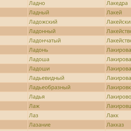
Ладно
Лакедра
Ладный
Лакей
Ладожский
Лакейски
Ладонный
Лакейств
Ладончатый
Лакейств
Ладонь
Лакиров
Ладоша
Лакиров
Ладоши
Лакиров
Ладьевидный
Лакирова
Ладьеобразный
Лакировк
Ладья
Лакиров
Лаж
Лакиров
Лаз
Лакк
Лазание
Лакказ