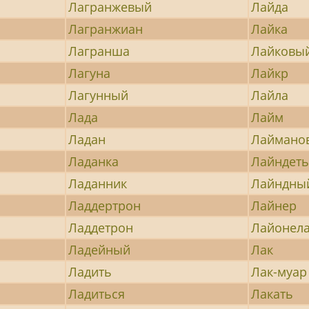
Лагранжевый
Лайда
Лагранжиан
Лайка
Лагранша
Лайковы
Лагуна
Лайкр
Лагунный
Лайла
Лада
Лайм
Ладан
Лаймано
Ладанка
Лайндет
Ладанник
Лайндны
Ладдертрон
Лайнер
Ладдетрон
Лайонел
Ладейный
Лак
Ладить
Лак-муар
Ладиться
Лакать