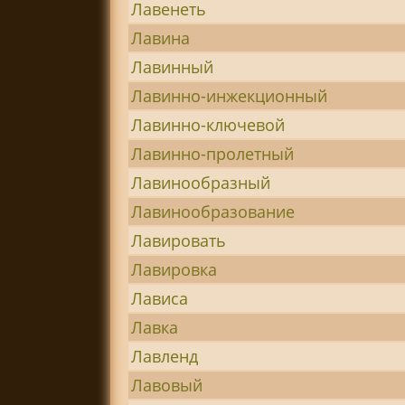
Лавенеть
Лавина
Лавинный
Лавинно-инжекционный
Лавинно-ключевой
Лавинно-пролетный
Лавинообразный
Лавинообразование
Лавировать
Лавировка
Лависа
Лавка
Лавленд
Лавовый