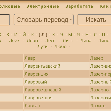
олковые
Электронные
Заработать
Как 
Ж
-
З
-
И
-
Й
-
К
-
[ Л ]
-
Х
-
Ч
-
М
-
Я
-
Н
-
С
-
П
-
к
-
Лейк
-
Леон
-
Лесс
-
Лигн
-
Лина
-
Липо
Лути
-
Любо
-
Лавр
Лазер
Лаврентьевский
Лазер-ви
Лавренция
Лазер-пе
Лавровый
Лазерны
Лавровишневый
Лазерно
Лавровишня
Лазерох
Лавсан
Лазить