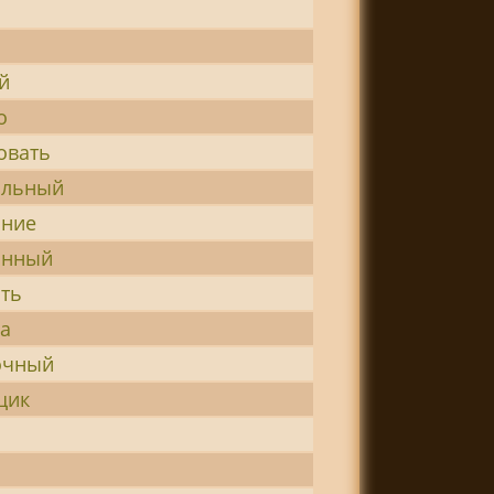
й
о
овать
альный
ание
анный
ть
а
очный
щик