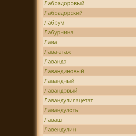
Лабрадоровый
Лабрадорский
Лабрум
Лабурнина
Лава
Лава-этаж
Лаванда
Лавандиновый
Лавандный
Лавандовый
Лавандулилацетат
Лавандулоть
Лаваш
Лавендулин