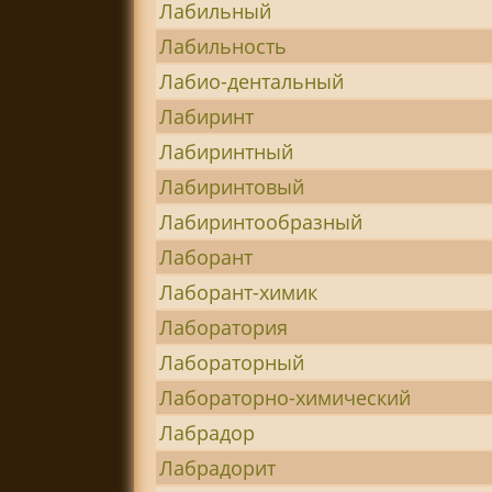
Лабильный
Лабильность
Лабио-дентальный
Лабиринт
Лабиринтный
Лабиринтовый
Лабиринтообразный
Лаборант
Лаборант-химик
Лаборатория
Лабораторный
Лабораторно-химический
Лабрадор
Лабрадорит