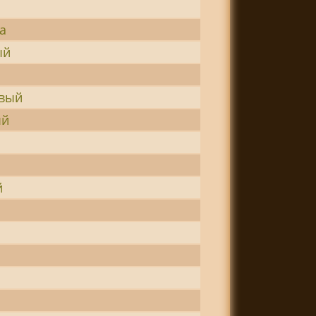
а
ый
овый
ый
й