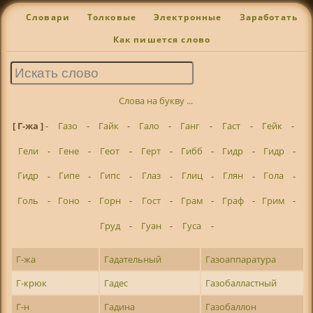
Словари
Толковые
Электронные
Заработать
Как пишется слово
Слова на букву ...
[ Г-жа ]
-
Газо
-
Гайк
-
Гало
-
Ганг
-
Гаст
-
Гейк
-
Гели
-
Гене
-
Геот
-
Герт
-
Гибб
-
Гидр
-
Гидр
-
Гидр
-
Гипе
-
Гипс
-
Глаз
-
Глиц
-
Глян
-
Гола
-
Голь
-
Гоно
-
Горн
-
Гост
-
Грам
-
Граф
-
Грим
-
Груд
-
Гуан
-
Гуса
-
Г-жа
Гадательный
Газоаппаратура
Г-крюк
Гадес
Газобалластный
Г-н
Гадина
Газобаллон