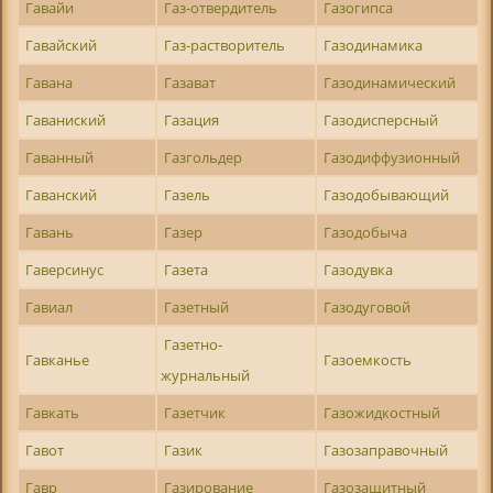
Гавайи
Газ-отвердитель
Газогипса
Гавайский
Газ-растворитель
Газодинамика
Гавана
Газават
Газодинамический
Гаваниский
Газация
Газодисперсный
Гаванный
Газгольдер
Газодиффузионный
Гаванский
Газель
Газодобывающий
Гавань
Газер
Газодобыча
Гаверсинус
Газета
Газодувка
Гавиал
Газетный
Газодуговой
Газетно-
Гавканье
Газоемкость
журнальный
Гавкать
Газетчик
Газожидкостный
Гавот
Газик
Газозаправочный
Гавр
Газирование
Газозащитный