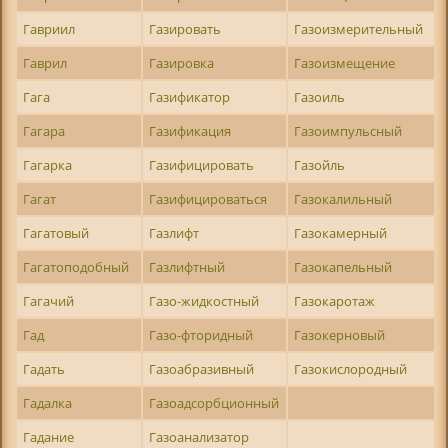
Гавриил
Газировать
Газоизмерительный
Гаврил
Газировка
Газоизмещение
Гага
Газификатор
Газоиль
Гагара
Газификация
Газоимпульсный
Гагарка
Газифицировать
Газойль
Гагат
Газифицироваться
Газокалильный
Гагатовый
Газлифт
Газокамерный
Гагатоподобный
Газлифтный
Газокапельный
Гагачий
Газо-жидкостный
Газокаротаж
Гад
Газо-фторидный
Газокерновый
Гадать
Газоабразивный
Газокислородный
Гадалка
Газоадсорбционный
Гадание
Газоанализатор