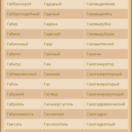
Габбронорит
Гадсдный
Газовыделение
Габброподобный
Гадсный
Газовыделять
Габер
Гадюка
Газовырубка
Габион
Гадючий
Газовырубщик
Габионный
Гаер
Газовытяжной
Габитет
Гаечный
Газоген
Габитус
Гаж
Газогенератор
Габлеровочный
Гажение
Газогенераторный
Габон
Газ
Газогенераторый
Габриеля
Газ-вод
Газогенерирующий
Габриэль
Газ-мазут-уголь
Газогидравлический
Габронематоз
Газ-металл
Газогидрат
Гав-гать
Газ-носитель
Газогидратный