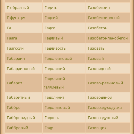
Г-образный
Гадить
Газобензин
Г-функция
Гадкий
Газобензиновый
Га
Гадко
Газобетон
Гаага
Гадливый
Газобетонпенобегон
Гаагский
Гадливость
Газовать
Габардин
Гадолеиновый
Газовый
Габардиновый
Гадолиний
Газовидный
Гадолиний-
Габарит
Газово-резиновый
галлиевый
Габаритный
Гадолинит
Газоводяной
Габбро
Гадолиновый
Газовоздуходувка
Габбровидный
Гадость
Газовоздушный
Габбровый
Гадр
Газовщик