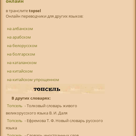
онлайн
в транслитe
topsel
Онлайн переводчики для других языков:
на албанском
на арабском
на белорусском
на болгарском
на каталанском
на китайском
на китайском упрощенном
В других словарях:
Топсель
- Толковый словарь живого
великорусского языка В. И. Даля
Топсель
- Ефремова Т. Ф. Новый словарь русского
языка
Топсель
- Словарь иностранных слов