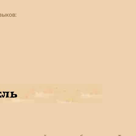
зыков: