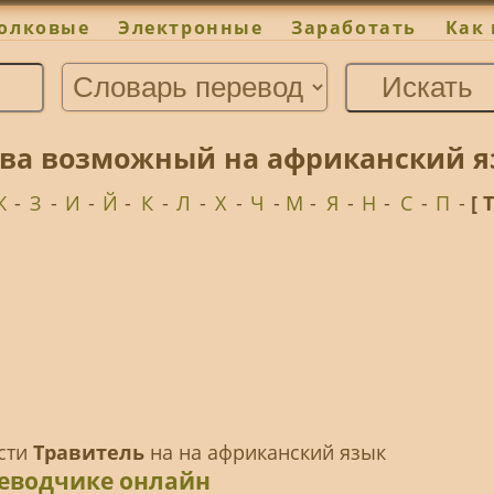
олковые
Электронные
Заработать
Как 
ова возможный на африканский я
Ж
-
З
-
И
-
Й
-
К
-
Л
-
Х
-
Ч
-
М
-
Я
-
Н
-
С
-
П
-
[ 
ести
Травитель
на на африканский язык
реводчике онлайн