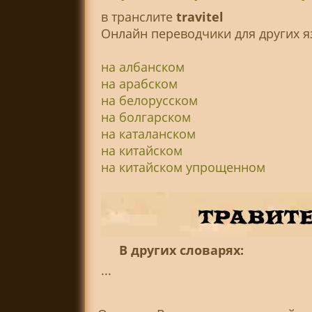
в транслитe
travitel
Онлайн переводчики для других я
на албанском
на арабском
на белорусском
на болгарском
на каталанском
на китайском
на китайском упрощенном
В других словарях:
...