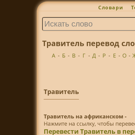
Словари
Т
Травитель перевод сл
А
-
Б
-
В
-
Г
-
Д
-
Р
-
Е
-
О
-
Травитель
Травитель на африканском -
Нажмите на ссылку, чтобы перев
Перевести Травитель в пе