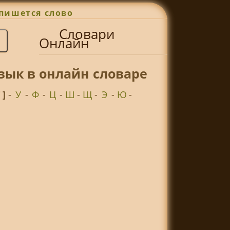
пишется слово
Словари
Онлайн
зык в онлайн словаре
Т ]
-
У
-
Ф
-
Ц
-
Ш
-
Щ
-
Э
-
Ю
-