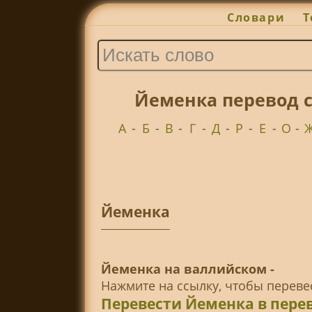
Словари
Т
Йеменка перевод с
А
-
Б
-
В
-
Г
-
Д
-
Р
-
Е
-
О
-
Йеменка
Йеменка на валлийском -
Нажмите на ссылку, чтобы перев
Перевести Йеменка в пере