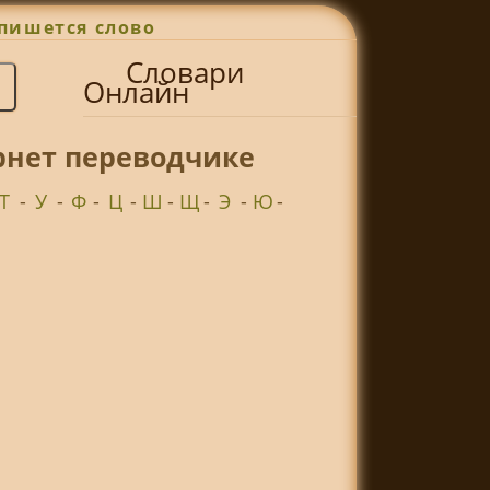
пишется слово
Словари
Онлайн
рнет переводчике
Т
-
У
-
Ф
-
Ц
-
Ш
-
Щ
-
Э
-
Ю
-