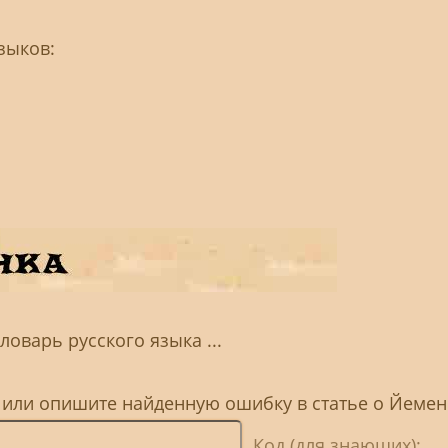
зыков:
ловарь русского языка ...
, или опишите найденную ошибку в статье о Йемен
Код (для знающих):