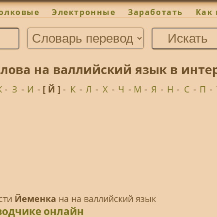
олковые
Электронные
Заработать
Как 
лова на валлийский язык в инте
Ж
-
З
-
И
-
[ Й ]
-
К
-
Л
-
Х
-
Ч
-
М
-
Я
-
Н
-
С
-
П
-
ести
Йеменка
на на валлийский язык
водчике онлайн