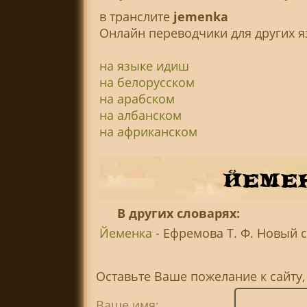
в транслитe
jemenka
Онлайн переводчики для других я
на языке идиш
на белорусском
на арабском
на албанском
на африканском
В других словарях:
Йеменка
- Ефремова Т. Ф. Новый с
Оставьте Ваше пожелание к сайту
Ваше имя: