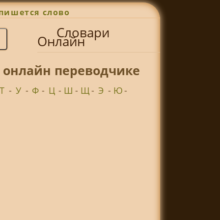
пишется слово
Словари
Онлайн
 онлайн переводчике
Т
-
У
-
Ф
-
Ц
-
Ш
-
Щ
-
Э
-
Ю
-