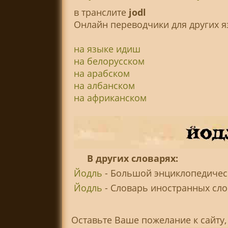
в транслитe
jodl
Онлайн переводчики для других я
на языке идиш
на белорусском
на арабском
на албанском
на африканском
В других словарях:
Йодль
- Большой энциклопедическ
Йодль
- Словарь иностранных слов
Оставьте Ваше пожелание к сайту