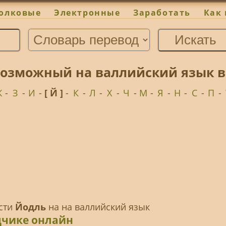
олковые
Электронные
Заработать
Как 
возможный на валлийский язык в
Ж
-
З
-
И
-
[ Й ]
-
К
-
Л
-
Х
-
Ч
-
М
-
Я
-
Н
-
С
-
П
-
ести
Йодль
на на валлийский язык
дчике онлайн