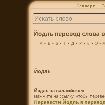
Словари
Т
Йодль перевод слова 
А
-
Б
-
В
-
Г
-
Д
-
Р
-
Е
-
О
-
Йодль
Йодль на валлийском -
Нажмите на ссылку, чтобы перев
Перевести Йодль в перево