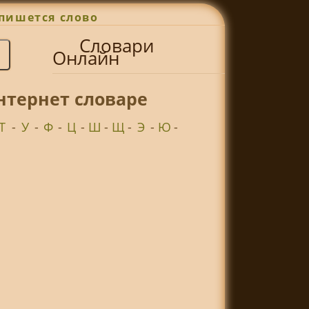
пишется слово
Словари
Онлайн
нтернет словаре
Т
-
У
-
Ф
-
Ц
-
Ш
-
Щ
-
Э
-
Ю
-