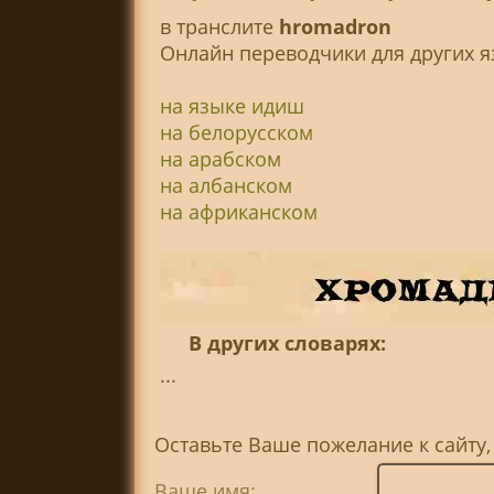
в транслитe
hromadron
Онлайн переводчики для других я
на языке идиш
на белорусском
на арабском
на албанском
на африканском
В других словарях:
...
Оставьте Ваше пожелание к сайту
Ваше имя: