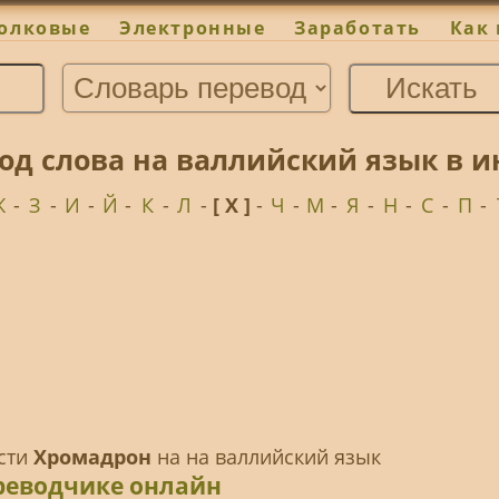
олковые
Электронные
Заработать
Как 
д слова на валлийский язык в и
Ж
-
З
-
И
-
Й
-
К
-
Л
-
[ Х ]
-
Ч
-
М
-
Я
-
Н
-
С
-
П
-
ести
Хромадрон
на на валлийский язык
реводчике онлайн