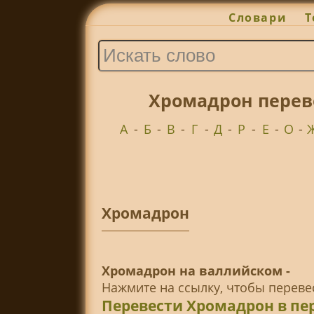
Словари
Т
Хромадрон перево
А
-
Б
-
В
-
Г
-
Д
-
Р
-
Е
-
О
-
Хромадрон
Хромадрон на валлийском -
Нажмите на ссылку, чтобы перев
Перевести Хромадрон в пе