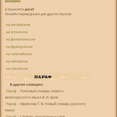
онлайн
в транслитe
paraf
Онлайн переводчики для других языков:
на английском
на эстонском
на филиппинском
на французском
на галисийском
на немецком
на греческом
В других словарях:
Параф
- Толковый словарь живого
великорусского языка В. И. Даля
Параф
- Ефремова Т. Ф. Новый словарь русского
языка
Параф
- Словарь иностранных слов