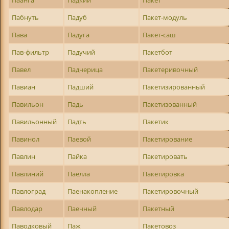
Паанга
Падкий
Пакет
Пабнуть
Падуб
Пакет-модуль
Пава
Падуга
Пакет-саш
Пав-фильтр
Падучий
Пакетбот
Павел
Падчерица
Пакетеривочный
Павиан
Падший
Пакетизированный
Павильон
Падь
Пакетизованный
Павильонный
Падть
Пакетик
Павинол
Паевой
Пакетирование
Павлин
Пайка
Пакетировать
Павлиний
Паелла
Пакетировка
Павлоград
Паенакопление
Пакетировочный
Павлодар
Паечный
Пакетный
Паводковый
Паж
Пакетовоз