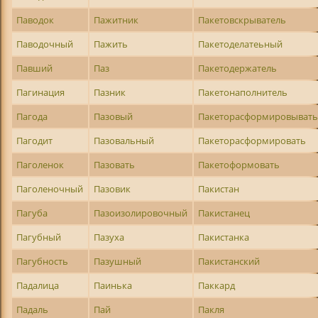
Паводок
Пажитник
Пакетовскрыватель
Паводочный
Пажить
Пакетоделатеьный
Павший
Паз
Пакетодержатель
Пагинация
Пазник
Пакетонаполнитель
Пагода
Пазовый
Пакеторасформировыват
Пагодит
Пазовальный
Пакеторасформировать
Паголенок
Пазовать
Пакетоформовать
Паголеночный
Пазовик
Пакистан
Пагуба
Пазоизолировочный
Пакистанец
Пагубный
Пазуха
Пакистанка
Пагубность
Пазушный
Пакистанский
Падалица
Паинька
Паккард
Падаль
Пай
Пакля