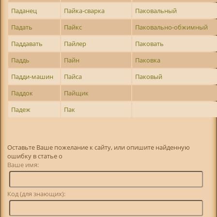
Паданец
Пайка-сварка
Паковальный
Падать
Пайкс
Паковально-обжимный
Паддавать
Пайлер
Паковать
Паддь
Пайн
Паковка
Падди-машин
Пайса
Паковый
Паддок
Пайщик
Падеж
Пак
Оставьте Ваше пожелание к сайту, или опишите найденную
ошибку в статье о
Ваше имя:
Код (для знающих):