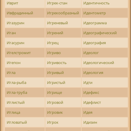
Иврит
Игрек-стан
Идентичность
Ивфрадинный
Игрекообразный
Идентометр
Игазурин
Игреневый
Идеограмма
Иган
Игрений
Идеографический
Игасурин
Игрец
Идеография
Игелстромит
Игриво
Идеолог
Игепон
Игривость
Идеологический
Игла
Игривый
Идеология
Игла-рыба
Игристый
Идти
Игла-труба
Игрище
Идефикс
Иглистый
Игровой
Идефлист
Иглица
Игровик
Идея
Игловатый
Игрок
Идизин