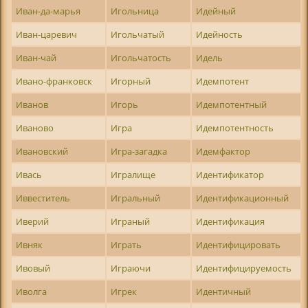
Иван-да-марья
Игольница
Идейный
Иван-царевич
Игольчатый
Идейность
Иван-чай
Игольчатость
Идель
Ивано-франковск
Игорный
Идемпотент
Иванов
Игорь
Идемпотентный
Иваново
Игра
Идемпотентность
Ивановский
Игра-загадка
Идемфактор
Ивась
Игралище
Идентификатор
Иввеститель
Игральный
Идентификационный
Иверий
Играный
Идентификация
Ивняк
Играть
Идентифицировать
Ивовый
Играючи
Идентифицируемость
Иволга
Игрек
Идентичный