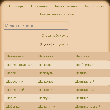
Словари
Толковые
Электронные
Заработать
Как пишется слово
Слова на букву ...
[ Щаве ]
-
Щито
-
Щавелевый
Щелканье
Щербина
Щавелевокислый
Щелкать
Щербленый
Щавель
Щелкнуть
Щетина
Щавельник
Щелкопер
Щетинистый
Щавельный
Щелкотня
Щетиниться
Щадить
Щелкун
Щетинка
Щебенка
Щелкунчик
Щетинконосный