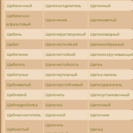
Щебеночный
Щелокоотделитель
Щетинный
Щебеночно-
Щелочение
Щетиноватый
асфальтовый
Щебень
Щелочерастворимый
Щетиновидный
Щебет
Щелочесткойкий
Щетинообразный
Щебетание
Щелочестойкий
Щетиноскручивающи
Щебетать
Щелочестойкость
Щетка
Щебетунья
Щелочеупорный
Щетка-ламель
Щебневатый
Щелочеустойчивый
Щеткодержатель
Щебневой
Щелочить
Щеткоустановочный
Щебнедробилка
Щелочка
Щеточный
Щебнеочиститель
Щелочной
Щеточник
Щелочно-
Щебнистый
Щечка