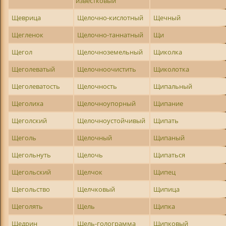
известковый
Щеврица
Щелочно-кислотный
Щечный
Щегленок
Щелочно-таннатный
Щи
Щегол
Щелочноземельный
Щиколка
Щеголеватый
Щелочноочистить
Щиколотка
Щеголеватость
Щелочность
Щипальный
Щеголиха
Щелочноупорный
Щипание
Щеголский
Щелочноустойчивый
Щипать
Щеголь
Щелочный
Щипаный
Щегольнуть
Щелочь
Щипаться
Щегольский
Щелчок
Щипец
Щегольство
Щелчковый
Щипица
Щеголять
Щель
Щипка
Щедрин
Щель-голограмма
Щипковый