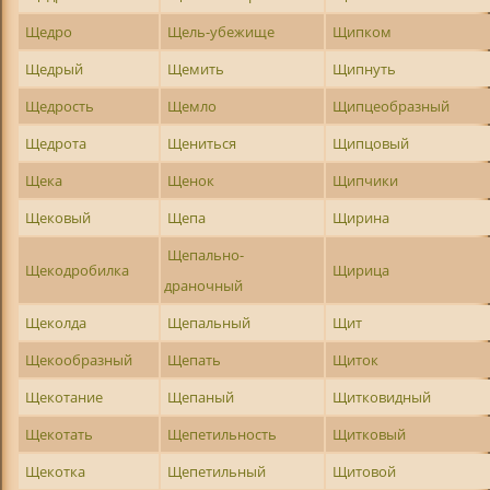
Щедро
Щель-убежище
Щипком
Щедрый
Щемить
Щипнуть
Щедрость
Щемло
Щипцеобразный
Щедрота
Щениться
Щипцовый
Щека
Щенок
Щипчики
Щековый
Щепа
Щирина
Щепально-
Щекодробилка
Щирица
драночный
Щеколда
Щепальный
Щит
Щекообразный
Щепать
Щиток
Щекотание
Щепаный
Щитковидный
Щекотать
Щепетильность
Щитковый
Щекотка
Щепетильный
Щитовой