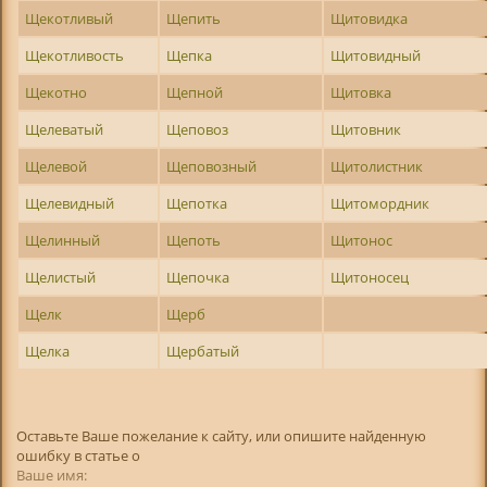
Щекотливый
Щепить
Щитовидка
Щекотливость
Щепка
Щитовидный
Щекотно
Щепной
Щитовка
Щелеватый
Щеповоз
Щитовник
Щелевой
Щеповозный
Щитолистник
Щелевидный
Щепотка
Щитомордник
Щелинный
Щепоть
Щитонос
Щелистый
Щепочка
Щитоносец
Щелк
Щерб
Щелка
Щербатый
Оставьте Ваше пожелание к сайту, или опишите найденную
ошибку в статье о
Ваше имя: