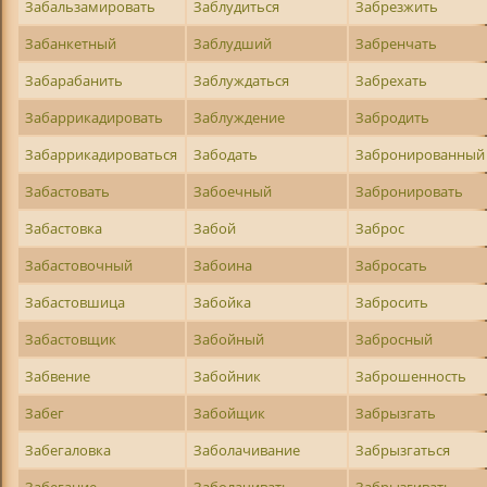
Забальзамировать
Заблудиться
Забрезжить
Забанкетный
Заблудший
Забренчать
Забарабанить
Заблуждаться
Забрехать
Забаррикадировать
Заблуждение
Забродить
Забаррикадироваться
Забодать
Забронированный
Забастовать
Забоечный
Забронировать
Забастовка
Забой
Заброс
Забастовочный
Забоина
Забросать
Забастовшица
Забойка
Забросить
Забастовщик
Забойный
Забросный
Забвение
Забойник
Заброшенность
Забег
Забойщик
Забрызгать
Забегаловка
Заболачивание
Забрызгаться
Забегание
Заболачивать
Забрызгивать