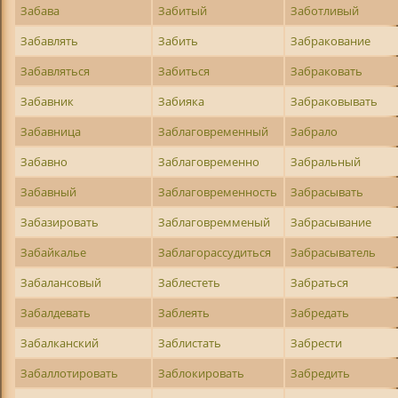
Забава
Забитый
Заботливый
Забавлять
Забить
Забракование
Забавляться
Забиться
Забраковать
Забавник
Забияка
Забраковывать
Забавница
Заблаговременный
Забрало
Забавно
Заблаговременно
Забральный
Забавный
Заблаговременность
Забрасывать
Забазировать
Заблаговремменый
Забрасывание
Забайкалье
Заблагорассудиться
Забрасыватель
Забалансовый
Заблестеть
Забраться
Забалдевать
Заблеять
Забредать
Забалканский
Заблистать
Забрести
Забаллотировать
Заблокировать
Забредить