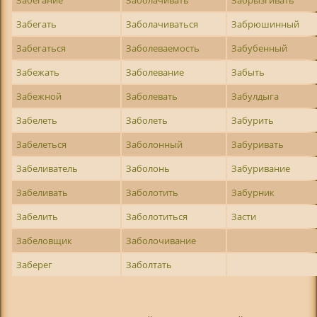
Забегать
Заболачиваться
Забрюшинный
Забегаться
Заболеваемость
Забубенный
Забежать
Заболевание
Забыть
Забежной
Заболевать
Забулдыга
Забелеть
Заболеть
Забурить
Забелеться
Заболонный
Забуривать
Забеливатель
Заболонь
Забуривание
Забеливать
Заболотить
Забурник
Забелить
Заболотиться
Засти
Забеловщик
Заболочивание
Заберег
Заболтать