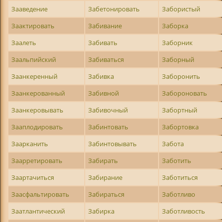
Зааведение
Забетонировать
Забористый
Заактировать
Забивание
Заборка
Заалеть
Забивать
Заборник
Заальпийский
Забиваться
Заборный
Заанкеренный
Забивка
Заборонить
Заанкерованный
Забивной
Забороновать
Заанкеровывать
Забивочный
Забортный
Зааплодировать
Забинтовать
Забортовка
Заарканить
Забинтовывать
Забота
Заарретировать
Забирать
Заботить
Заартачиться
Забирание
Заботиться
Заасфальтировать
Забираться
Заботливо
Заатлантический
Забирка
Заботливость