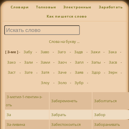
Словари
Толковые
Электронные
Заработать
Как пишется слово
Слова на букву ...
[ З-ме ]
-
Забу
-
Заво
-
Заго
-
Задв
-
Зажи
-
Зака
-
Зако
-
Зали
-
Зами
-
Заоч
-
Запл
-
Запы
-
Засв
-
Заст
-
Зате
-
Затя
-
Заче
-
Заяв
-
Здор
-
Зерн
-
Злоу
-
Золо
-
Зубр
-
З-метил-1-пентин-з-
Забеременеть
Заболтаться
оть
За
Забрать
Забор
За-ливина
Забеспокоиться
Заборанивать