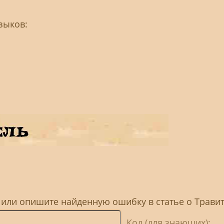
зыков:
 или опишите найденную ошибку в статье о Трави
Код (для знающих):