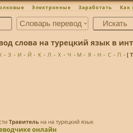
олковые
Электронные
Заработать
Как 
вод слова на турецкий язык в ин
Ж
-
З
-
И
-
Й
-
К
-
Л
-
Х
-
Ч
-
М
-
Я
-
Н
-
С
-
П
-
[ 
ести
Травитель
на на турецкий язык
реводчике онлайн