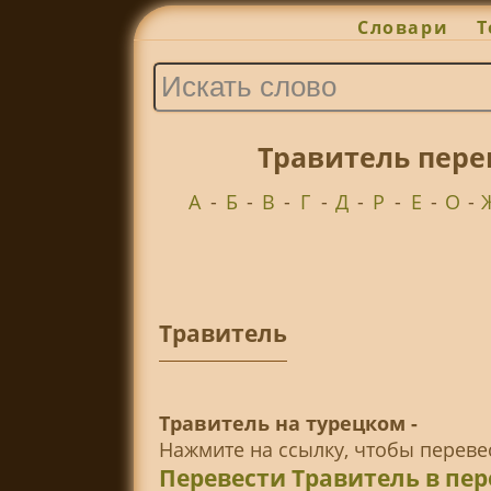
Словари
Т
Травитель пере
А
-
Б
-
В
-
Г
-
Д
-
Р
-
Е
-
О
-
Травитель
Травитель на турецком -
Нажмите на ссылку, чтобы перев
Перевести Травитель в пе