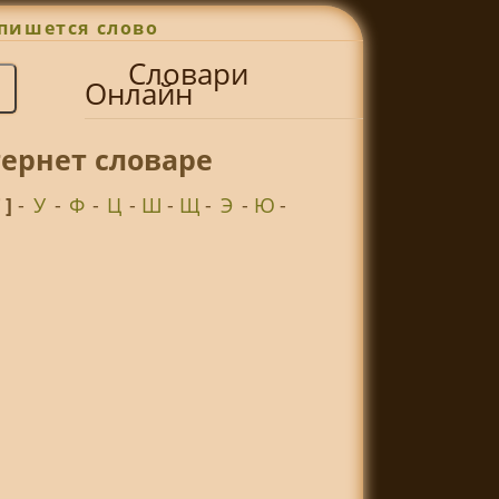
пишется слово
Словари
Онлайн
тернет словаре
Т ]
-
У
-
Ф
-
Ц
-
Ш
-
Щ
-
Э
-
Ю
-