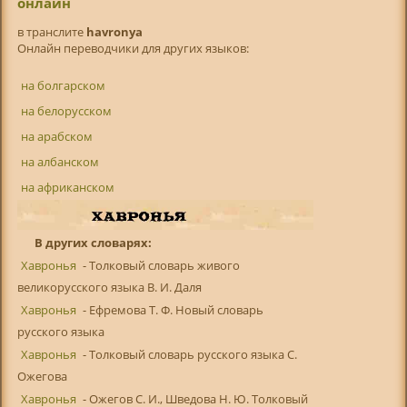
онлайн
в транслитe
havronya
Онлайн переводчики для других языков:
на болгарском
на белорусском
на арабском
на албанском
на африканском
В других словарях:
Хавронья
- Толковый словарь живого
великорусского языка В. И. Даля
Хавронья
- Ефремова Т. Ф. Новый словарь
русского языка
Хавронья
- Толковый словарь русского языка С.
Ожегова
Хавронья
- Ожегов С. И., Шведова Н. Ю. Толковый