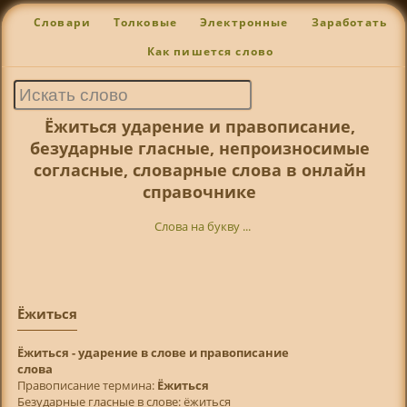
Словари
Толковые
Электронные
Заработать
Как пишется слово
Ёжиться ударение и правописание,
безударные гласные, непроизносимые
согласные, словарные слова в онлайн
справочнике
Слова на букву ...
Ёжиться
Ёжиться - ударение в слове и правописание
слова
Правописание термина:
Ёжиться
Безударные гласные в слове:
ё
ж
и
тьс
я