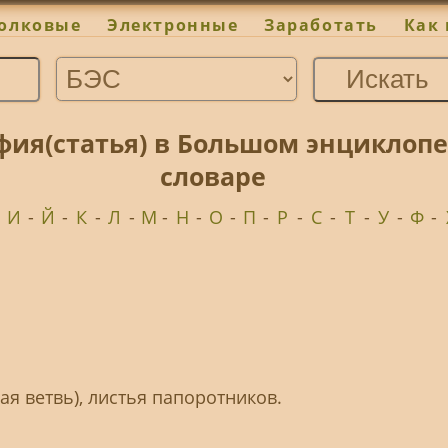
олковые
Электронные
Заработать
Как 
фия(статья) в Большом энциклоп
словаре
-
И
-
Й
-
К
-
Л
-
М
-
Н
-
О
-
П
-
Р
-
С
-
Т
-
У
-
Ф
-
вая ветвь), листья папоротников.