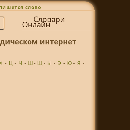
пишется слово
Словари
Онлайн
едическом интернет
Х
-
Ц
-
Ч
-
Ш
-
Щ
-
Ы
-
Э
-
Ю
-
Я
-