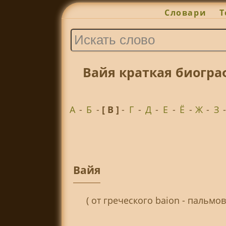
Словари
Т
Вайя краткая биогра
А
-
Б
-
[ В ]
-
Г
-
Д
-
Е
-
Ё
-
Ж
-
З
Вайя
( от греческого baion - пальмо