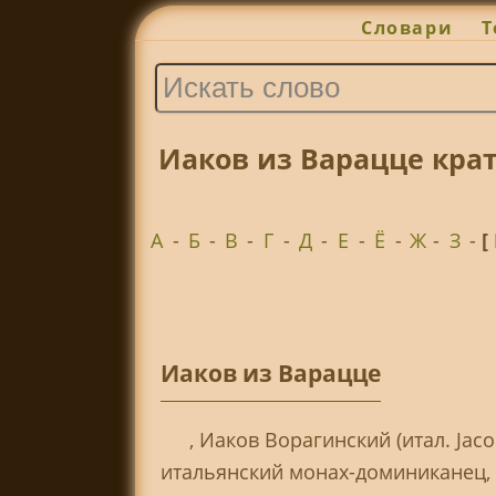
Словари
Т
Иаков из Варацце кра
А
-
Б
-
В
-
Г
-
Д
-
Е
-
Ё
-
Ж
-
З
-
[
Иаков из Варацце
, Иаков Ворагинский (итал. Jacop
итальянский монах-доминиканец, 