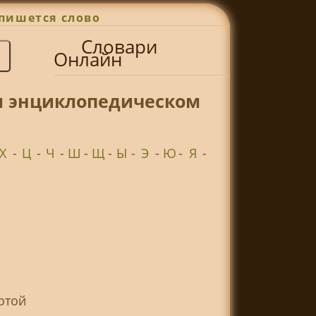
пишется слово
Словари
Онлайн
ом энциклопедическом
Х
-
Ц
-
Ч
-
Ш
-
Щ
-
Ы
-
Э
-
Ю
-
Я
-
отой