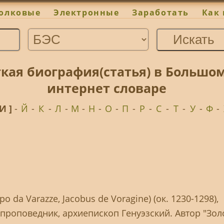
олковые
Электронные
Заработать
Как 
ткая биография(статья) в Больш
интернет словаре
 И ]
-
Й
-
К
-
Л
-
М
-
Н
-
О
-
П
-
Р
-
С
-
Т
-
У
-
Ф
-
o da Varazze, Jacobus de Voragine) (ок. 1230-1298),
проповедник, архиепископ Генуэзский. Автор "Зол