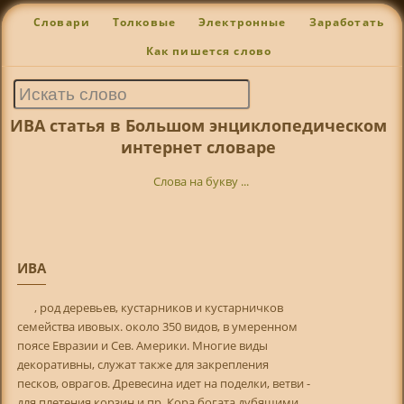
Словари
Толковые
Электронные
Заработать
Как пишется слово
ИВА статья в Большом энциклопедическом
интернет словаре
Слова на букву ...
ИВА
, род деревьев, кустарников и кустарничков
семейства ивовых. около 350 видов, в умеренном
поясе Евразии и Сев. Америки. Многие виды
декоративны, служат также для закрепления
песков, оврагов. Древесина идет на поделки, ветви -
для плетения корзин и пр. Кора богата дубящими