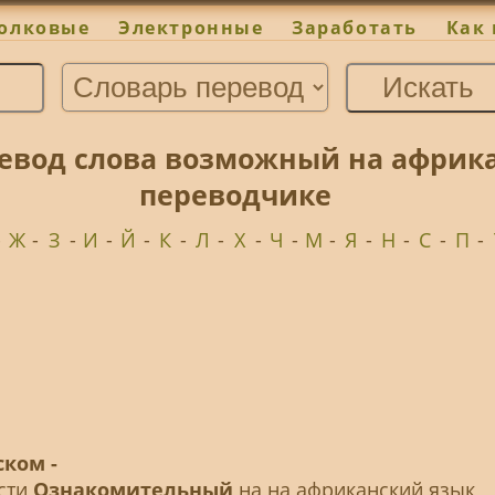
олковые
Электронные
Заработать
Как 
вод слова возможный на африка
переводчике
-
Ж
-
З
-
И
-
Й
-
К
-
Л
-
Х
-
Ч
-
М
-
Я
-
Н
-
С
-
П
-
ком -
ести
Ознакомительный
на на африканский язык