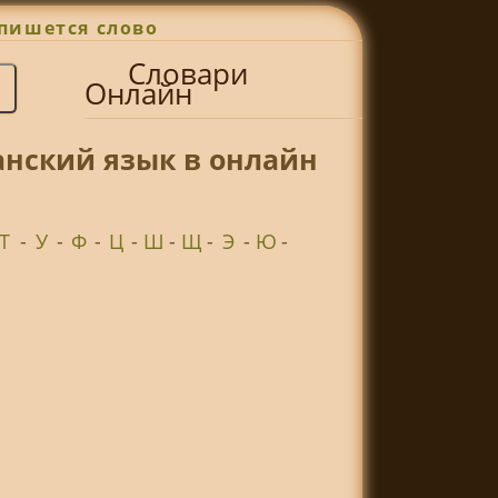
пишется слово
Словари
Онлайн
нский язык в онлайн
Т
-
У
-
Ф
-
Ц
-
Ш
-
Щ
-
Э
-
Ю
-