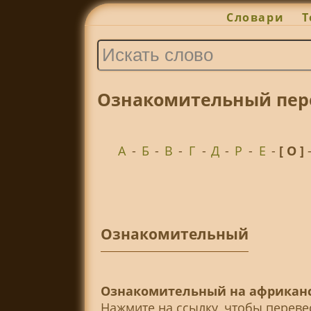
Словари
Т
Ознакомительный пере
А
-
Б
-
В
-
Г
-
Д
-
Р
-
Е
-
[ О ]
Ознакомительный
Ознакомительный на африканс
Нажмите на ссылку, чтобы перев