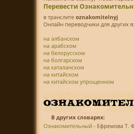
Перевести Ознакомительн
в транслитe
oznakomitelnyj
Онлайн переводчики для других я
на албанском
на арабском
на белорусском
на болгарском
на каталанском
на китайском
на китайском упрощенном
В других словарях:
Ознакомительный
- Ефремова Т. Ф