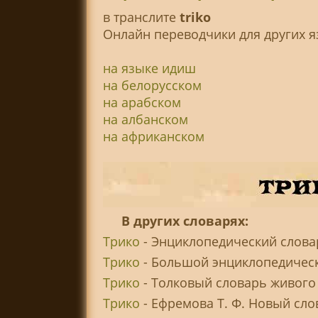
в транслитe
triko
Онлайн переводчики для других я
на языке идиш
на белорусском
на арабском
на албанском
на африканском
В других словарях:
Трико
- Энциклопедический слова
Трико
- Большой энциклопедическ
Трико
- Толковый словарь живого 
Трико
- Ефремова Т. Ф. Новый сло