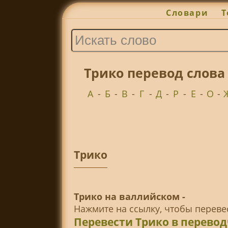
Словари
Т
Трико перевод слова
А
-
Б
-
В
-
Г
-
Д
-
Р
-
Е
-
О
-
Трико
Трико на валлийском -
Нажмите на ссылку, чтобы перев
Перевести Трико в перево