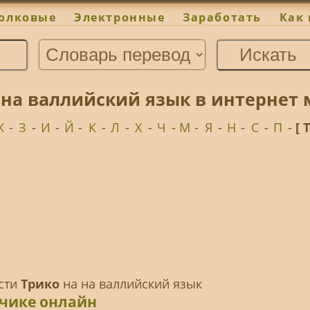
олковые
Электронные
Заработать
Как 
 на валлийский язык в интернет
Ж
-
З
-
И
-
Й
-
К
-
Л
-
Х
-
Ч
-
М
-
Я
-
Н
-
С
-
П
-
[ 
ести
Трико
на на валлийский язык
дчике онлайн