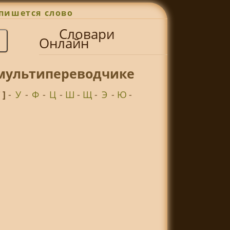
пишется слово
Словари
Онлайн
 мультипереводчике
Т ]
-
У
-
Ф
-
Ц
-
Ш
-
Щ
-
Э
-
Ю
-