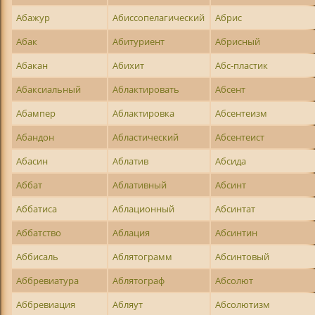
Абажур
Абиссопелагический
Абрис
Абак
Абитуриент
Абрисный
Абакан
Абихит
Абс-пластик
Абаксиальный
Аблактировать
Абсент
Абампер
Аблактировка
Абсентеизм
Абандон
Абластический
Абсентеист
Абасин
Аблатив
Абсида
Аббат
Аблативный
Абсинт
Аббатиса
Аблационный
Абсинтат
Аббатство
Аблация
Абсинтин
Аббисаль
Аблятограмм
Абсинтовый
Аббревиатура
Аблятограф
Абсолют
Аббревиация
Абляут
Абсолютизм