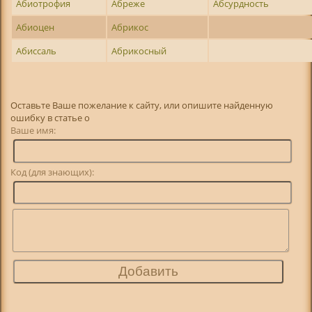
Абиотрофия
Абреже
Абсурдность
Абиоцен
Абрикос
Абиссаль
Абрикосный
Оставьте Ваше пожелание к сайту, или опишите найденную
ошибку в статье о
Ваше имя:
Код (для знающих):