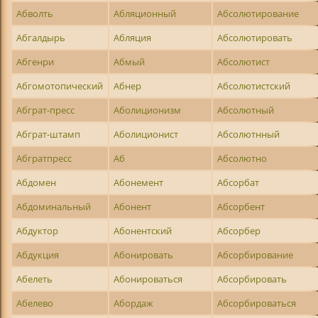
Абволть
Абляционный
Абсолютирование
Абгалдырь
Абляция
Абсолютировать
Абгенри
Абмый
Абсолютист
Абгомотопический
Абнер
Абсолютистский
Абграт-пресс
Аболиционизм
Абсолютный
Абграт-штамп
Аболиционист
Абсолютнный
Абгратпресс
Аб
Абсолютно
Абдомен
Абонемент
Абсорбат
Абдоминальный
Абонент
Абсорбент
Абдуктор
Абонентский
Абсорбер
Абдукция
Абонировать
Абсорбирование
Абелеть
Абонироваться
Абсорбировать
Абелево
Абордаж
Абсорбироваться