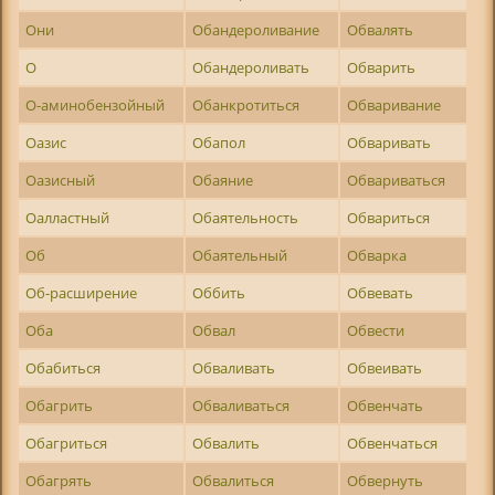
Они
Обандероливание
Обвалять
О
Обандероливать
Обварить
О-аминобензойный
Обанкротиться
Обваривание
Оазис
Обапол
Обваривать
Оазисный
Обаяние
Обвариваться
Оалластный
Обаятельность
Обвариться
Об
Обаятельный
Обварка
Об-расширение
Оббить
Обвевать
Оба
Обвал
Обвести
Обабиться
Обваливать
Обвеивать
Обагрить
Обваливаться
Обвенчать
Обагриться
Обвалить
Обвенчаться
Обагрять
Обвалиться
Обвернуть