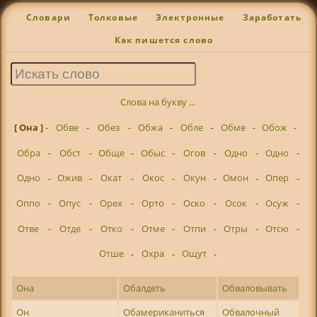
Словари
Толковые
Электронные
Заработать
Как пишется слово
Слова на букву ...
[ Она ]
-
Обве
-
Обез
-
Обжа
-
Обле
-
Обме
-
Обож
-
Обра
-
Обст
-
Обще
-
Обыс
-
Огов
-
Одно
-
Одно
-
Одно
-
Ожив
-
Окат
-
Окос
-
Окун
-
Омон
-
Опер
-
Оппо
-
Опус
-
Орех
-
Орто
-
Оско
-
Осок
-
Осуж
-
Отве
-
Отде
-
Отко
-
Отме
-
Отпи
-
Отры
-
Отсю
-
Отше
-
Охра
-
Ощут
-
Она
Обалдеть
Обваловывать
Он
Обамериканиться
Обвалочный